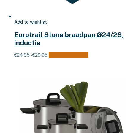
Add to wishlist
Eurotrail Stone braadpan Ø24/28,
inductie
Prijsklasse:
Dit
€
24,95
-
€
29,95
Opties selecteren
€24,95
product
tot
heeft
€29,95
meerdere
variaties.
Deze
optie
kan
gekozen
worden
op
de
productpagina