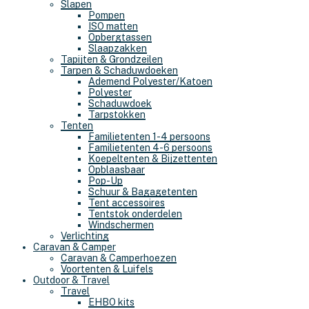
Slapen
Pompen
ISO matten
Opbergtassen
Slaapzakken
Tapijten & Grondzeilen
Tarpen & Schaduwdoeken
Ademend Polyester/Katoen
Polyester
Schaduwdoek
Tarpstokken
Tenten
Familietenten 1-4 persoons
Familietenten 4-6 persoons
Koepeltenten & Bijzettenten
Opblaasbaar
Pop-Up
Schuur & Bagagetenten
Tent accessoires
Tentstok onderdelen
Windschermen
Verlichting
Caravan & Camper
Caravan & Camperhoezen
Voortenten & Luifels
Outdoor & Travel
Travel
EHBO kits