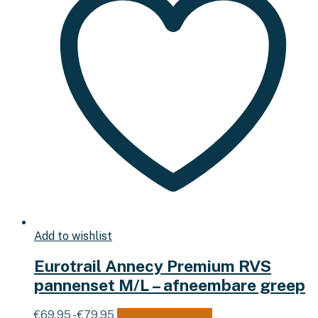
Add to wishlist
Eurotrail Annecy Premium RVS
pannenset M/L – afneembare greep
Prijsklasse:
Dit
€
69,95
-
€
79,95
Opties selecteren