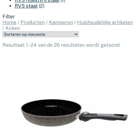
RVS Roestvrij staal
(1)
RVS staal
(2)
Filter
Home
/
Producten
/
Kamperen
/
Huishoudelijke artikelen
/
Koken
Gesort
Resultaat 1–24 van de 26 resultaten wordt getoond
op
nieuws