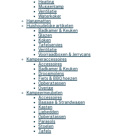
Heating
Muggenlamp
Ventilatie
Waterkoker
Hangmatten
Huishoudelijke artikelen
Badkamer & Keuken
Glazen
Koken
Tafelservies
Ventilatie
Voorraadboxen & Jerrycans
Kampeeraccessoires
Accessoires
Badkamer & Keuken
Droogmolens
Fiets & BBQ hoezen
Opbergtassen
Overige
Kampeermeubelen
Accessoires
Bagage & Strandwagen
Kasten
Ligbedden
Opbergtassen
Parasols
Stoelen
Tafels