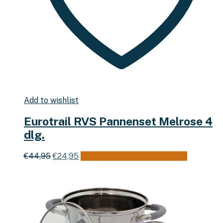
Add to wishlist
Eurotrail RVS Pannenset Melrose 4
dlg.
Oorspronkelijke
Huidige
€
44,95
€
24,95
Toevoegen aan winkelwagen
prijs
prijs
was:
is:
€44,95.
€24,95.