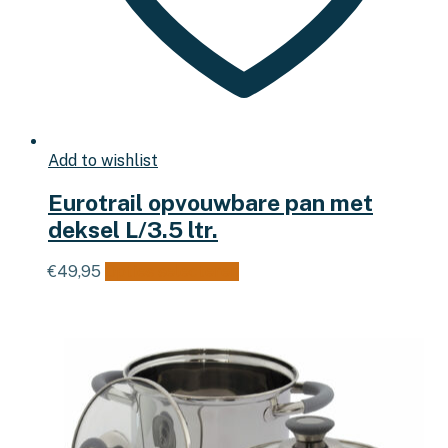
Add to wishlist
Eurotrail opvouwbare pan met
deksel L/3.5 ltr.
Dit
€
49,95
Opties selecteren
product
heeft
meerdere
variaties.
Deze
optie
kan
gekozen
worden