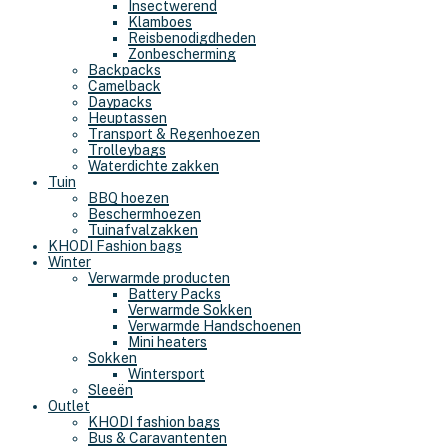
Insectwerend
Klamboes
Reisbenodigdheden
Zonbescherming
Backpacks
Camelback
Daypacks
Heuptassen
Transport & Regenhoezen
Trolleybags
Waterdichte zakken
Tuin
BBQ hoezen
Beschermhoezen
Tuinafvalzakken
KHODI Fashion bags
Winter
Verwarmde producten
Battery Packs
Verwarmde Sokken
Verwarmde Handschoenen
Mini heaters
Sokken
Wintersport
Sleeën
Outlet
KHODI fashion bags
Bus & Caravantenten