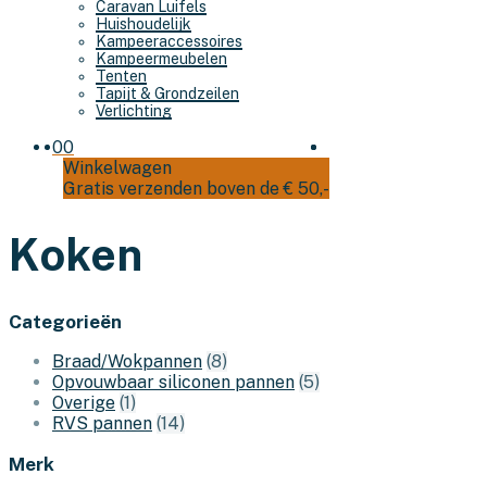
Caravan Luifels
Huishoudelijk
Kampeeraccessoires
Kampeermeubelen
Tenten
Tapijt & Grondzeilen
Verlichting
0
0
Winkelwagen
Gratis verzenden boven de € 50,-
Koken
Categorieën
Braad/Wokpannen
(8)
Opvouwbaar siliconen pannen
(5)
Overige
(1)
RVS pannen
(14)
Merk