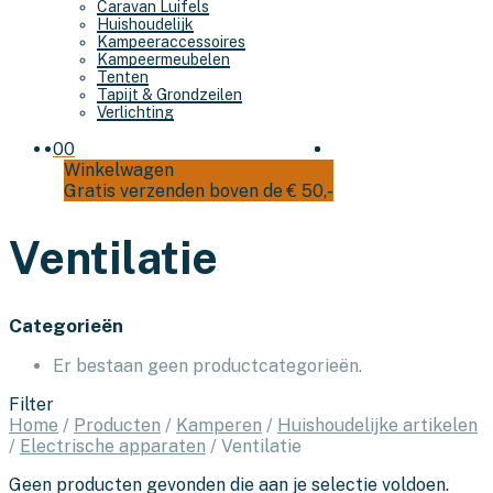
Caravan Luifels
Huishoudelijk
Kampeeraccessoires
Kampeermeubelen
Tenten
Tapijt & Grondzeilen
Verlichting
0
0
Winkelwagen
Gratis verzenden boven de € 50,-
Ventilatie
Categorieën
Er bestaan geen productcategorieën.
Filter
Home
/
Producten
/
Kamperen
/
Huishoudelijke artikelen
/
Electrische apparaten
/
Ventilatie
Geen producten gevonden die aan je selectie voldoen.