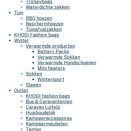
Trolleybags
Waterdichte zakken
Tuin
BBQ hoezen
Beschermhoezen
Tuinafvalzakken
KHODI Fashion bags
Winter
Verwarmde producten
Battery Packs
Verwarmde Sokken
Verwarmde Handschoenen
Mini heaters
Sokken
Wintersport
Sleeën
Outlet
KHODI fashion bags
Bus & Caravantenten
Caravan Luifels
Huishoudelijk
Kampeeraccessoires
Kampeermeubelen
Tenten