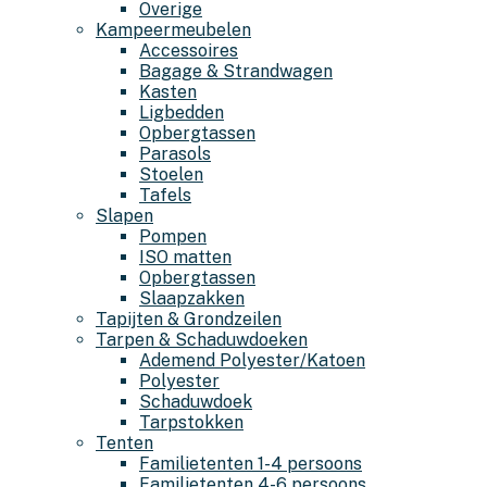
Overige
Kampeermeubelen
Accessoires
Bagage & Strandwagen
Kasten
Ligbedden
Opbergtassen
Parasols
Stoelen
Tafels
Slapen
Pompen
ISO matten
Opbergtassen
Slaapzakken
Tapijten & Grondzeilen
Tarpen & Schaduwdoeken
Ademend Polyester/Katoen
Polyester
Schaduwdoek
Tarpstokken
Tenten
Familietenten 1-4 persoons
Familietenten 4-6 persoons