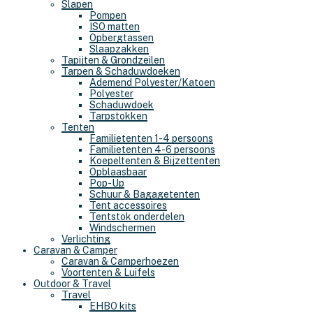
Slapen
Pompen
ISO matten
Opbergtassen
Slaapzakken
Tapijten & Grondzeilen
Tarpen & Schaduwdoeken
Ademend Polyester/Katoen
Polyester
Schaduwdoek
Tarpstokken
Tenten
Familietenten 1-4 persoons
Familietenten 4-6 persoons
Koepeltenten & Bijzettenten
Opblaasbaar
Pop-Up
Schuur & Bagagetenten
Tent accessoires
Tentstok onderdelen
Windschermen
Verlichting
Caravan & Camper
Caravan & Camperhoezen
Voortenten & Luifels
Outdoor & Travel
Travel
EHBO kits