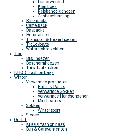
Insectwerend
Klamboes
Reisbenodigdheden
Zonbescherming
Backpacks
Camelback
Daypacks
Heuptassen
Transport & Regenhoezen
Trolleybags
Waterdichte zakken
Tuin
BBQ hoezen
Beschermhoezen
Tuinafvalzakken
KHODI Fashion bags
Winter
Verwarmde producten
Battery Packs
Verwarmde Sokken
Verwarmde Handschoenen
Mini heaters
Sokken
Wintersport
Sleeën
Outlet
KHODI fashion bags
Bus & Caravantenten