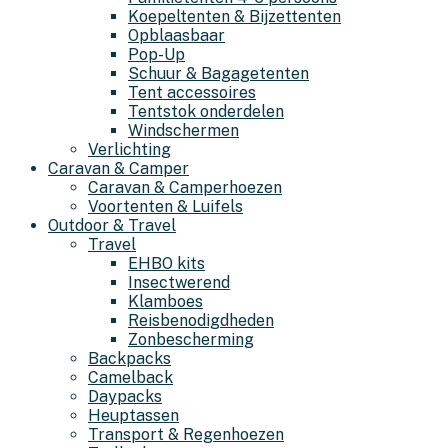
Koepeltenten & Bijzettenten
Opblaasbaar
Pop-Up
Schuur & Bagagetenten
Tent accessoires
Tentstok onderdelen
Windschermen
Verlichting
Caravan & Camper
Caravan & Camperhoezen
Voortenten & Luifels
Outdoor & Travel
Travel
EHBO kits
Insectwerend
Klamboes
Reisbenodigdheden
Zonbescherming
Backpacks
Camelback
Daypacks
Heuptassen
Transport & Regenhoezen