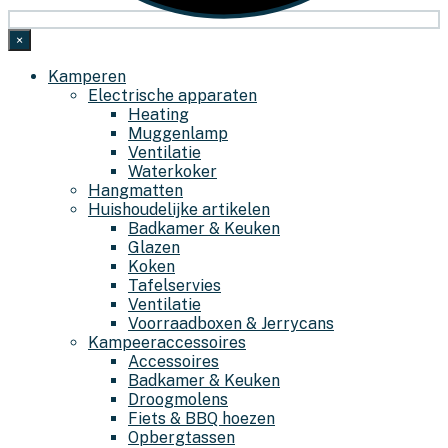
×
Kamperen
Electrische apparaten
Heating
Muggenlamp
Ventilatie
Waterkoker
Hangmatten
Huishoudelijke artikelen
Badkamer & Keuken
Glazen
Koken
Tafelservies
Ventilatie
Voorraadboxen & Jerrycans
Kampeeraccessoires
Accessoires
Badkamer & Keuken
Droogmolens
Fiets & BBQ hoezen
Opbergtassen