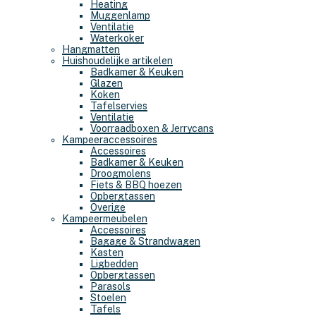
Heating
Muggenlamp
Ventilatie
Waterkoker
Hangmatten
Huishoudelijke artikelen
Badkamer & Keuken
Glazen
Koken
Tafelservies
Ventilatie
Voorraadboxen & Jerrycans
Kampeeraccessoires
Accessoires
Badkamer & Keuken
Droogmolens
Fiets & BBQ hoezen
Opbergtassen
Overige
Kampeermeubelen
Accessoires
Bagage & Strandwagen
Kasten
Ligbedden
Opbergtassen
Parasols
Stoelen
Tafels