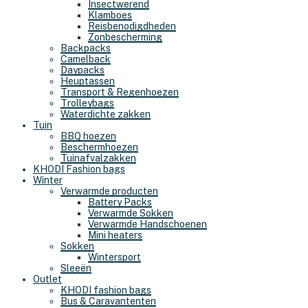
Insectwerend
Klamboes
Reisbenodigdheden
Zonbescherming
Backpacks
Camelback
Daypacks
Heuptassen
Transport & Regenhoezen
Trolleybags
Waterdichte zakken
Tuin
BBQ hoezen
Beschermhoezen
Tuinafvalzakken
KHODI Fashion bags
Winter
Verwarmde producten
Battery Packs
Verwarmde Sokken
Verwarmde Handschoenen
Mini heaters
Sokken
Wintersport
Sleeën
Outlet
KHODI fashion bags
Bus & Caravantenten