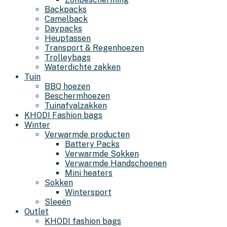
Backpacks
Camelback
Daypacks
Heuptassen
Transport & Regenhoezen
Trolleybags
Waterdichte zakken
Tuin
BBQ hoezen
Beschermhoezen
Tuinafvalzakken
KHODI Fashion bags
Winter
Verwarmde producten
Battery Packs
Verwarmde Sokken
Verwarmde Handschoenen
Mini heaters
Sokken
Wintersport
Sleeën
Outlet
KHODI fashion bags