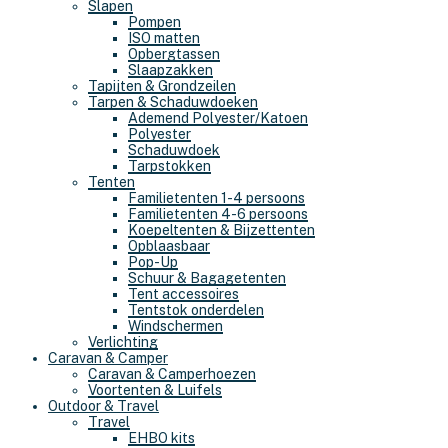
Slapen
Pompen
ISO matten
Opbergtassen
Slaapzakken
Tapijten & Grondzeilen
Tarpen & Schaduwdoeken
Ademend Polyester/Katoen
Polyester
Schaduwdoek
Tarpstokken
Tenten
Familietenten 1-4 persoons
Familietenten 4-6 persoons
Koepeltenten & Bijzettenten
Opblaasbaar
Pop-Up
Schuur & Bagagetenten
Tent accessoires
Tentstok onderdelen
Windschermen
Verlichting
Caravan & Camper
Caravan & Camperhoezen
Voortenten & Luifels
Outdoor & Travel
Travel
EHBO kits