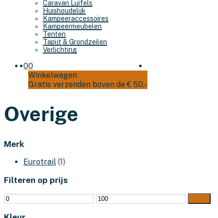
Caravan Luifels
Huishoudelijk
Kampeeraccessoires
Kampeermeubelen
Tenten
Tapijt & Grondzeilen
Verlichting
0
0
Winkelwagen
Gratis verzenden boven de € 50,-
Overige
Merk
Eurotrail
(1)
Filteren op prijs
Min.
Max.
Filter
prijs
prijs
Kleur