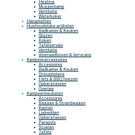
Heating
Muggenlamp
Ventilatie
Waterkoker
Hangmatten
Huishoudelijke artikelen
Badkamer & Keuken
Glazen
Koken
Tafelservies
Ventilatie
Voorraadboxen & Jerrycans
Kampeeraccessoires
Accessoires
Badkamer & Keuken
Droogmolens
Fiets & BBQ hoezen
Opbergtassen
Overige
Kampeermeubelen
Accessoires
Bagage & Strandwagen
Kasten
Ligbedden
Opbergtassen
Parasols
Stoelen
Tafels