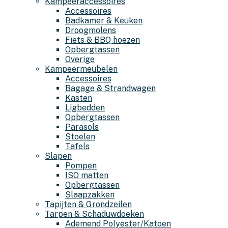
Kampeeraccessoires
Accessoires
Badkamer & Keuken
Droogmolens
Fiets & BBQ hoezen
Opbergtassen
Overige
Kampeermeubelen
Accessoires
Bagage & Strandwagen
Kasten
Ligbedden
Opbergtassen
Parasols
Stoelen
Tafels
Slapen
Pompen
ISO matten
Opbergtassen
Slaapzakken
Tapijten & Grondzeilen
Tarpen & Schaduwdoeken
Ademend Polyester/Katoen