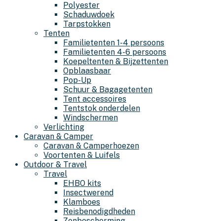
Polyester
Schaduwdoek
Tarpstokken
Tenten
Familietenten 1-4 persoons
Familietenten 4-6 persoons
Koepeltenten & Bijzettenten
Opblaasbaar
Pop-Up
Schuur & Bagagetenten
Tent accessoires
Tentstok onderdelen
Windschermen
Verlichting
Caravan & Camper
Caravan & Camperhoezen
Voortenten & Luifels
Outdoor & Travel
Travel
EHBO kits
Insectwerend
Klamboes
Reisbenodigdheden
Zonbescherming