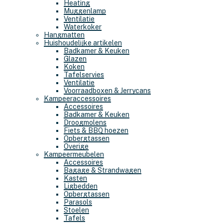
Heating
Muggenlamp
Ventilatie
Waterkoker
Hangmatten
Huishoudelijke artikelen
Badkamer & Keuken
Glazen
Koken
Tafelservies
Ventilatie
Voorraadboxen & Jerrycans
Kampeeraccessoires
Accessoires
Badkamer & Keuken
Droogmolens
Fiets & BBQ hoezen
Opbergtassen
Overige
Kampeermeubelen
Accessoires
Bagage & Strandwagen
Kasten
Ligbedden
Opbergtassen
Parasols
Stoelen
Tafels