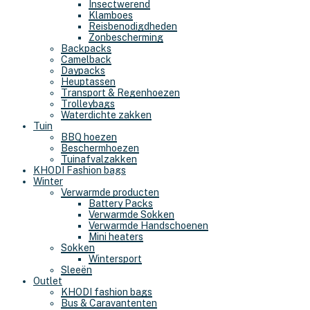
Insectwerend
Klamboes
Reisbenodigdheden
Zonbescherming
Backpacks
Camelback
Daypacks
Heuptassen
Transport & Regenhoezen
Trolleybags
Waterdichte zakken
Tuin
BBQ hoezen
Beschermhoezen
Tuinafvalzakken
KHODI Fashion bags
Winter
Verwarmde producten
Battery Packs
Verwarmde Sokken
Verwarmde Handschoenen
Mini heaters
Sokken
Wintersport
Sleeën
Outlet
KHODI fashion bags
Bus & Caravantenten