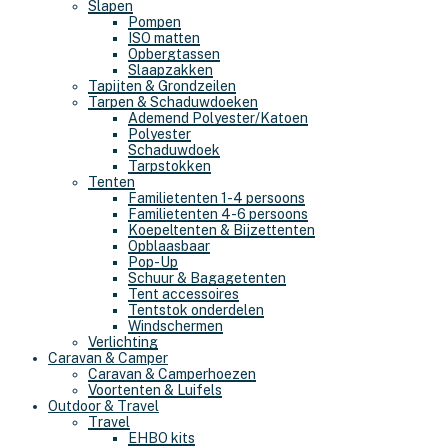
Slapen
Pompen
ISO matten
Opbergtassen
Slaapzakken
Tapijten & Grondzeilen
Tarpen & Schaduwdoeken
Ademend Polyester/Katoen
Polyester
Schaduwdoek
Tarpstokken
Tenten
Familietenten 1-4 persoons
Familietenten 4-6 persoons
Koepeltenten & Bijzettenten
Opblaasbaar
Pop-Up
Schuur & Bagagetenten
Tent accessoires
Tentstok onderdelen
Windschermen
Verlichting
Caravan & Camper
Caravan & Camperhoezen
Voortenten & Luifels
Outdoor & Travel
Travel
EHBO kits