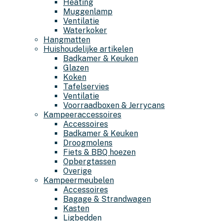
Heating
Muggenlamp
Ventilatie
Waterkoker
Hangmatten
Huishoudelijke artikelen
Badkamer & Keuken
Glazen
Koken
Tafelservies
Ventilatie
Voorraadboxen & Jerrycans
Kampeeraccessoires
Accessoires
Badkamer & Keuken
Droogmolens
Fiets & BBQ hoezen
Opbergtassen
Overige
Kampeermeubelen
Accessoires
Bagage & Strandwagen
Kasten
Ligbedden