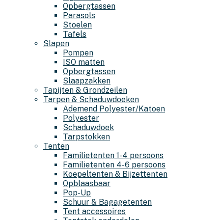
Opbergtassen
Parasols
Stoelen
Tafels
Slapen
Pompen
ISO matten
Opbergtassen
Slaapzakken
Tapijten & Grondzeilen
Tarpen & Schaduwdoeken
Ademend Polyester/Katoen
Polyester
Schaduwdoek
Tarpstokken
Tenten
Familietenten 1-4 persoons
Familietenten 4-6 persoons
Koepeltenten & Bijzettenten
Opblaasbaar
Pop-Up
Schuur & Bagagetenten
Tent accessoires