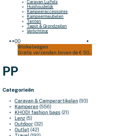
Caravan Luifels
Huishoudelijk
Kampeeraccessoires
Kampeermeubelen
Tenten
Tapijt & Grondzeilen
Verlichting
0
0
Winkelwagen
Gratis verzenden boven de € 50,-
PP
Categorieën
Caravan & Camperartikelen
(93)
Kamperen
(556)
KHODI fashion bags
(21)
Lenz
(5)
Outdoor
(32)
Outlet
(42)
Travel
(192)