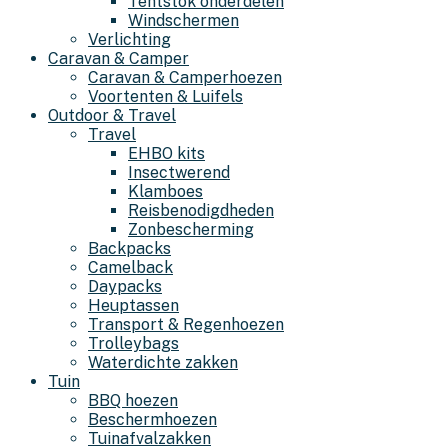
Tentstok onderdelen
Windschermen
Verlichting
Caravan & Camper
Caravan & Camperhoezen
Voortenten & Luifels
Outdoor & Travel
Travel
EHBO kits
Insectwerend
Klamboes
Reisbenodigdheden
Zonbescherming
Backpacks
Camelback
Daypacks
Heuptassen
Transport & Regenhoezen
Trolleybags
Waterdichte zakken
Tuin
BBQ hoezen
Beschermhoezen
Tuinafvalzakken