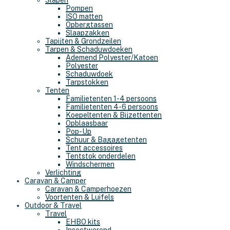
Slapen
Pompen
ISO matten
Opbergtassen
Slaapzakken
Tapijten & Grondzeilen
Tarpen & Schaduwdoeken
Ademend Polyester/Katoen
Polyester
Schaduwdoek
Tarpstokken
Tenten
Familietenten 1-4 persoons
Familietenten 4-6 persoons
Koepeltenten & Bijzettenten
Opblaasbaar
Pop-Up
Schuur & Bagagetenten
Tent accessoires
Tentstok onderdelen
Windschermen
Verlichting
Caravan & Camper
Caravan & Camperhoezen
Voortenten & Luifels
Outdoor & Travel
Travel
EHBO kits