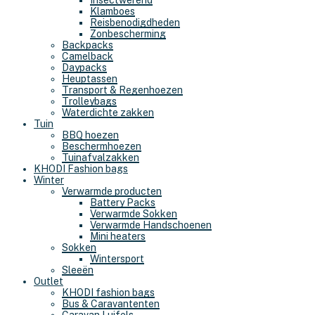
Insectwerend
Klamboes
Reisbenodigdheden
Zonbescherming
Backpacks
Camelback
Daypacks
Heuptassen
Transport & Regenhoezen
Trolleybags
Waterdichte zakken
Tuin
BBQ hoezen
Beschermhoezen
Tuinafvalzakken
KHODI Fashion bags
Winter
Verwarmde producten
Battery Packs
Verwarmde Sokken
Verwarmde Handschoenen
Mini heaters
Sokken
Wintersport
Sleeën
Outlet
KHODI fashion bags
Bus & Caravantenten