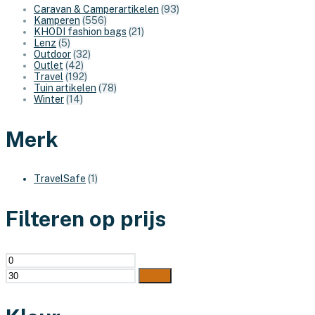
Caravan & Camperartikelen
(93)
Kamperen
(556)
KHODI fashion bags
(21)
Lenz
(5)
Outdoor
(32)
Outlet
(42)
Travel
(192)
Tuin artikelen
(78)
Winter
(14)
Merk
TravelSafe
(1)
Filteren op prijs
Min.
Max.
prijs
prijs
Filter