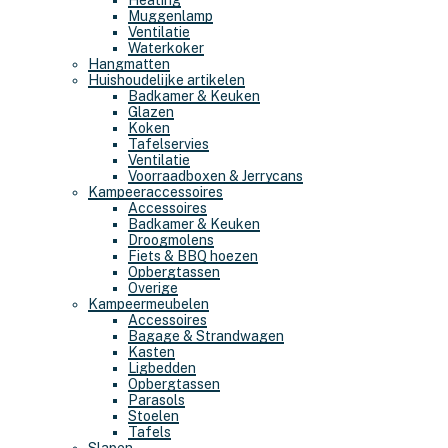
Heating
Muggenlamp
Ventilatie
Waterkoker
Hangmatten
Huishoudelijke artikelen
Badkamer & Keuken
Glazen
Koken
Tafelservies
Ventilatie
Voorraadboxen & Jerrycans
Kampeeraccessoires
Accessoires
Badkamer & Keuken
Droogmolens
Fiets & BBQ hoezen
Opbergtassen
Overige
Kampeermeubelen
Accessoires
Bagage & Strandwagen
Kasten
Ligbedden
Opbergtassen
Parasols
Stoelen
Tafels