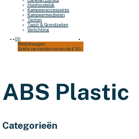
Caravan Luifels
Huishoudelijk
Kampeeraccessoires
Kampeermeubelen
Tenten
Tapijt & Grondzeilen
Verlichting
0
0
Winkelwagen
Gratis verzenden boven de € 50,-
ABS Plastic
Categorieën