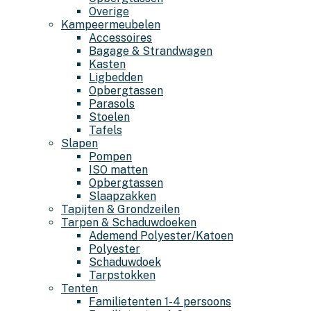
Overige
Kampeermeubelen
Accessoires
Bagage & Strandwagen
Kasten
Ligbedden
Opbergtassen
Parasols
Stoelen
Tafels
Slapen
Pompen
ISO matten
Opbergtassen
Slaapzakken
Tapijten & Grondzeilen
Tarpen & Schaduwdoeken
Ademend Polyester/Katoen
Polyester
Schaduwdoek
Tarpstokken
Tenten
Familietenten 1-4 persoons