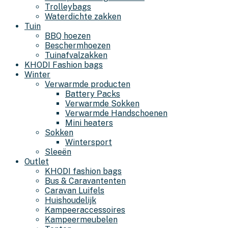
Trolleybags
Waterdichte zakken
Tuin
BBQ hoezen
Beschermhoezen
Tuinafvalzakken
KHODI Fashion bags
Winter
Verwarmde producten
Battery Packs
Verwarmde Sokken
Verwarmde Handschoenen
Mini heaters
Sokken
Wintersport
Sleeën
Outlet
KHODI fashion bags
Bus & Caravantenten
Caravan Luifels
Huishoudelijk
Kampeeraccessoires
Kampeermeubelen