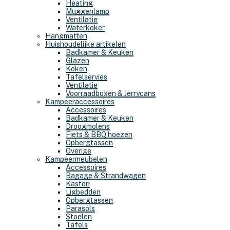
Heating
Muggenlamp
Ventilatie
Waterkoker
Hangmatten
Huishoudelijke artikelen
Badkamer & Keuken
Glazen
Koken
Tafelservies
Ventilatie
Voorraadboxen & Jerrycans
Kampeeraccessoires
Accessoires
Badkamer & Keuken
Droogmolens
Fiets & BBQ hoezen
Opbergtassen
Overige
Kampeermeubelen
Accessoires
Bagage & Strandwagen
Kasten
Ligbedden
Opbergtassen
Parasols
Stoelen
Tafels