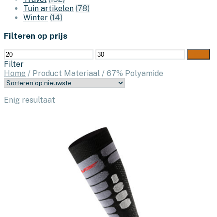
Tuin artikelen
(78)
Winter
(14)
Filteren op prijs
Min.
Max.
Filter
prijs
prijs
Filter
Home
/
Product Materiaal
/
67% Polyamide
Enig resultaat