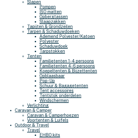
Slapen
Pompen
ISO matten
Opbergtassen
Slaapzakken
Tapijten & Grondzeilen
Tarpen & Schaduwdoeken
Ademend Polyester/Katoen
Polyester
Schaduwdoek
Tarpstokken
Tenten
Familietenten 1-4 persoons
Familietenten 4-6 persoons
Koepeltenten & Bijzettenten
Opblaasbaar
Pop-Up
Schuur & Bagagetenten
Tent accessoires
Tentstok onderdelen
Windschermen
Verlichting
Caravan & Camper
Caravan & Camperhoezen
Voortenten & Luifels
Outdoor & Travel
Travel
EHBO kits