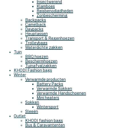
Insectwerend
Klamboes
Reisbenodigdheden
Zonbescherming
Backpacks
Camelback
Daypacks
Heuptassen
Transport & Regenhoezen
Trolleybags
Waterdichte zakken
Tuin
BBQ hoezen
Beschermhoezen
Tuinafvalzakken
KHODI Fashion bags
Winter
Verwarmde producten
Battery Packs
Verwarmde Sokken
Verwarmde Handschoenen
Mini heaters
Sokken
Wintersport
Sleeën
Outlet
KHODI fashion bags
Bus & Caravantenten