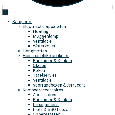
×
Kamperen
Electrische apparaten
Heating
Muggenlamp
Ventilatie
Waterkoker
Hangmatten
Huishoudelijke artikelen
Badkamer & Keuken
Glazen
Koken
Tafelservies
Ventilatie
Voorraadboxen & Jerrycans
Kampeeraccessoires
Accessoires
Badkamer & Keuken
Droogmolens
Fiets & BBQ hoezen
Opbergtassen