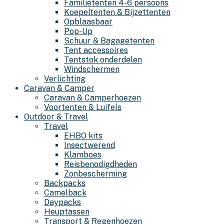
Familietenten 4-6 persoons
Koepeltenten & Bijzettenten
Opblaasbaar
Pop-Up
Schuur & Bagagetenten
Tent accessoires
Tentstok onderdelen
Windschermen
Verlichting
Caravan & Camper
Caravan & Camperhoezen
Voortenten & Luifels
Outdoor & Travel
Travel
EHBO kits
Insectwerend
Klamboes
Reisbenodigdheden
Zonbescherming
Backpacks
Camelback
Daypacks
Heuptassen
Transport & Regenhoezen