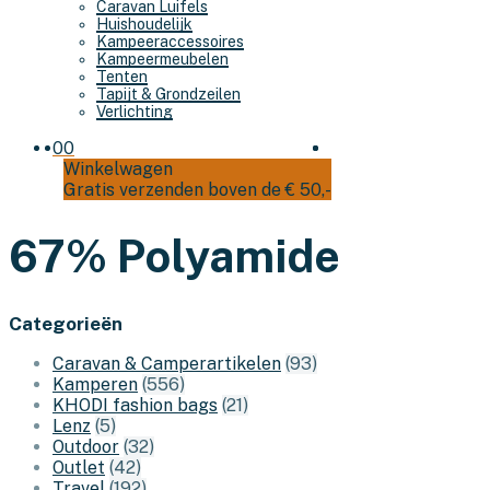
Caravan Luifels
Huishoudelijk
Kampeeraccessoires
Kampeermeubelen
Tenten
Tapijt & Grondzeilen
Verlichting
0
0
Winkelwagen
Gratis verzenden boven de € 50,-
67% Polyamide
Categorieën
Caravan & Camperartikelen
(93)
Kamperen
(556)
KHODI fashion bags
(21)
Lenz
(5)
Outdoor
(32)
Outlet
(42)
Travel
(192)