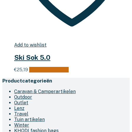
Add to wishlist
Ski Sok 5.0
Dit
€
25,19
Opties selecteren
product
Productcategorieën
heeft
meerdere
Caravan & Camperartikelen
variaties.
Outdoor
Deze
Outlet
optie
Lenz
kan
Travel
gekozen
Tuin artikelen
worden
Winter
op
KHODI fashion bags
de