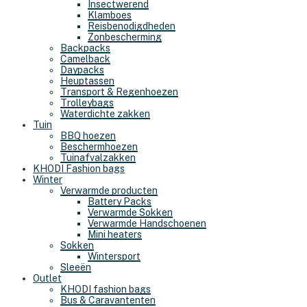
Insectwerend
Klamboes
Reisbenodigdheden
Zonbescherming
Backpacks
Camelback
Daypacks
Heuptassen
Transport & Regenhoezen
Trolleybags
Waterdichte zakken
Tuin
BBQ hoezen
Beschermhoezen
Tuinafvalzakken
KHODI Fashion bags
Winter
Verwarmde producten
Battery Packs
Verwarmde Sokken
Verwarmde Handschoenen
Mini heaters
Sokken
Wintersport
Sleeën
Outlet
KHODI fashion bags
Bus & Caravantenten