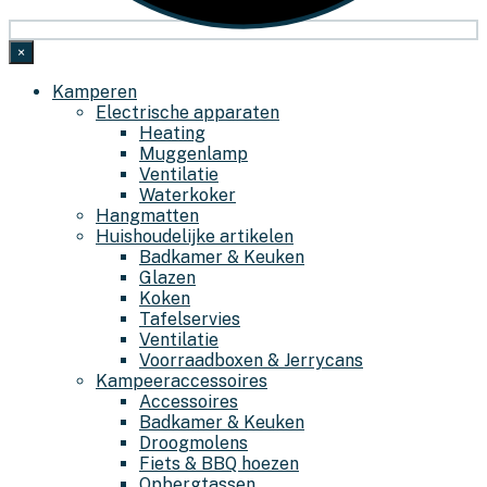
×
Kamperen
Electrische apparaten
Heating
Muggenlamp
Ventilatie
Waterkoker
Hangmatten
Huishoudelijke artikelen
Badkamer & Keuken
Glazen
Koken
Tafelservies
Ventilatie
Voorraadboxen & Jerrycans
Kampeeraccessoires
Accessoires
Badkamer & Keuken
Droogmolens
Fiets & BBQ hoezen
Opbergtassen