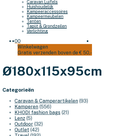
Caravan Luifels
Huishoudelijk
Kampeeraccessoires
Kampeermeubelen
Tenten
Tapijt & Grondzeilen
Verlichting
0
0
Winkelwagen
Gratis verzenden boven de € 50,-
Ø180x115x95cm
Categorieën
Caravan & Camperartikelen
(93)
Kamperen
(556)
KHODI fashion bags
(21)
Lenz
(5)
Outdoor
(32)
Outlet
(42)
Travel
(192)