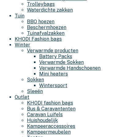
Trolleybags
Waterdichte zakken
Tuin
BBQ hoezen
Beschermhoezen
Tuinafvalzakken
KHODI Fashion bags
Winter
Verwarmde producten
Battery Packs
Verwarmde Sokken
Verwarmde Handschoenen
Mini heaters
Sokken
Wintersport
Sleeën
Outlet
KHODI fashion bags
Bus & Caravantenten
Caravan Luifels
Huishoudelijk
Kampeeraccessoires
Kampeermeubelen