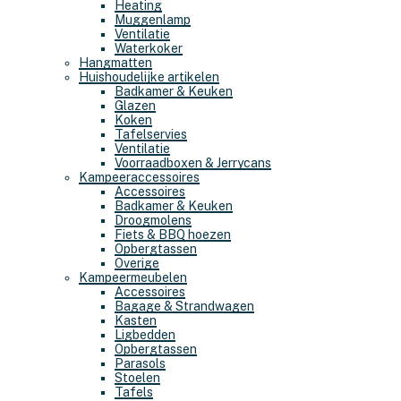
Heating
Muggenlamp
Ventilatie
Waterkoker
Hangmatten
Huishoudelijke artikelen
Badkamer & Keuken
Glazen
Koken
Tafelservies
Ventilatie
Voorraadboxen & Jerrycans
Kampeeraccessoires
Accessoires
Badkamer & Keuken
Droogmolens
Fiets & BBQ hoezen
Opbergtassen
Overige
Kampeermeubelen
Accessoires
Bagage & Strandwagen
Kasten
Ligbedden
Opbergtassen
Parasols
Stoelen
Tafels