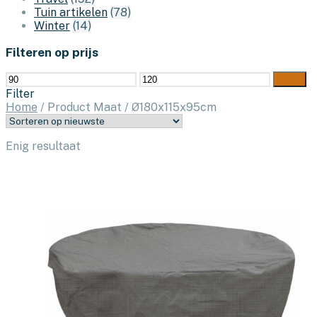
Tuin artikelen
(78)
Winter
(14)
Filteren op prijs
Min.
Max.
Filter
prijs
prijs
Filter
Home
/
Product Maat
/
Ø180x115x95cm
Enig resultaat