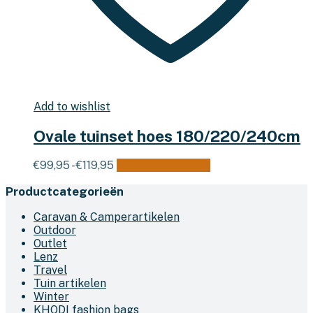
Add to wishlist
Ovale tuinset hoes 180/220/240cm
Prijsklasse:
Dit
€
99,95
-
€
119,95
Opties selecteren
€99,95
product
Productcategorieën
tot
heeft
€119,95
meerdere
Caravan & Camperartikelen
variaties.
Outdoor
Deze
Outlet
optie
Lenz
kan
Travel
gekozen
Tuin artikelen
worden
Winter
op
KHODI fashion bags
de