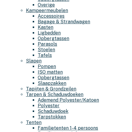
Overige
Kampeermeubelen
Accessoires
Bagage & Strandwagen
Kasten
Ligbedden
Opbergtassen
Parasols
Stoelen
Tafels
Slapen
Pompen
ISO matten
Opbergtassen
Slaapzakken
Tapijten & Grondzeilen
Tarpen & Schaduwdoeken
Ademend Polyester/Katoen
Polyester
Schaduwdoek
Tarpstokken
Tenten
Familietenten 1-4 persoons