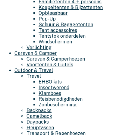
Familietenten 4-6 persoons
Koepeltenten & Bijzettenten
Opblaasbaar
Pop-Up
Schuur & Bagagetenten
Tent accessoires
Tentstok onderdelen
Windschermen
Verlichting
Caravan & Camper
Caravan & Camperhoezen
Voortenten & Luifels
Outdoor & Travel
Travel
EHBO kits
Insectwerend
Klamboes
Reisbenodigdheden
Zonbescherming
Backpacks
Camelback
Daypacks
Heuptassen
Transport & Regenhoezen