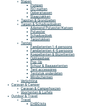
Slapen
Pompen
ISO matten
Opbergtassen
Slaapzakken
Tapijten & Grondzeilen
Tarpen & Schaduwdoeken
Ademend Polyester/Katoen
Polyester
Schaduwdoek
Tarpstokken
Tenten
Familietenten 1-4 persoons
Familietenten 4-6 persoons
Koepeltenten & Bijzettenten
Opblaasbaar
Pop-Up
Schuur & Bagagetenten
Tent accessoires
Tentstok onderdelen
Windschermen
Verlichting
Caravan & Camper
Caravan & Camperhoezen
Voortenten & Luifels
Outdoor & Travel
Travel
EHBO kits