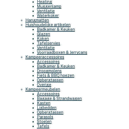
Heating
Muggenlamp
Ventilatie
Waterkoker
Hangmatten
Huishoudelijke artikelen
Badkamer & Keuken
Glazen
Koken
Tafelservies
Ventilatie
Voorraadboxen & Jerrycans
Kampeeraccessoires
Accessoires
Badkamer & Keuken
Droogmolens
Fiets & BBQ hoezen
Opbergtassen
Overige
Kampeermeubelen
Accessoires
Bagage & Strandwagen
Kasten
Ligbedden
Opbergtassen
Parasols
Stoelen
Tafels