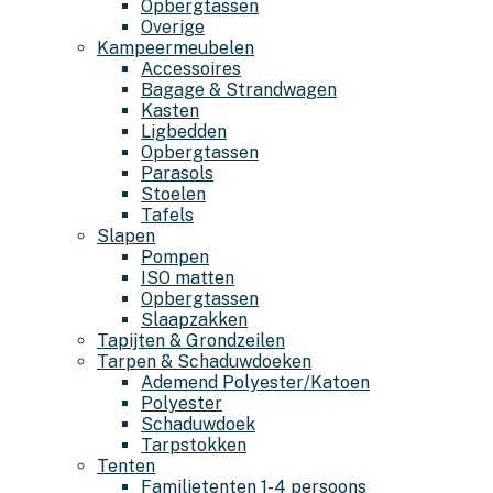
Opbergtassen
Overige
Kampeermeubelen
Accessoires
Bagage & Strandwagen
Kasten
Ligbedden
Opbergtassen
Parasols
Stoelen
Tafels
Slapen
Pompen
ISO matten
Opbergtassen
Slaapzakken
Tapijten & Grondzeilen
Tarpen & Schaduwdoeken
Ademend Polyester/Katoen
Polyester
Schaduwdoek
Tarpstokken
Tenten
Familietenten 1-4 persoons