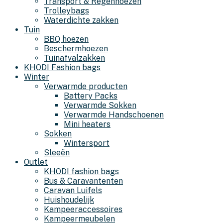
Transport & Regenhoezen
Trolleybags
Waterdichte zakken
Tuin
BBQ hoezen
Beschermhoezen
Tuinafvalzakken
KHODI Fashion bags
Winter
Verwarmde producten
Battery Packs
Verwarmde Sokken
Verwarmde Handschoenen
Mini heaters
Sokken
Wintersport
Sleeën
Outlet
KHODI fashion bags
Bus & Caravantenten
Caravan Luifels
Huishoudelijk
Kampeeraccessoires
Kampeermeubelen