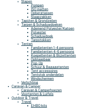
Slapen
Pompen
ISO matten
Opbergtassen
Slaapzakken
Tapijten & Grondzeilen
Tarpen & Schaduwdoeken
Ademend Polyester/Katoen
Polyester
Schaduwdoek
Tarpstokken
Tenten
Familietenten 1-4 persoons
Familietenten 4-6 persoons
Koepeltenten & Bijzettenten
Opblaasbaar
Pop-Up
Schuur & Bagagetenten
Tent accessoires
Tentstok onderdelen
Windschermen
Verlichting
Caravan & Camper
Caravan & Camperhoezen
Voortenten & Luifels
Outdoor & Travel
Travel
EHBO kits