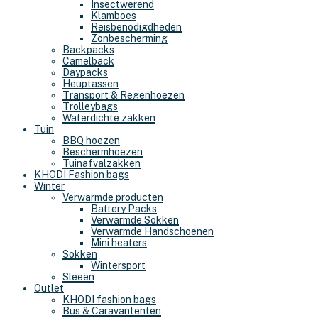
Insectwerend
Klamboes
Reisbenodigdheden
Zonbescherming
Backpacks
Camelback
Daypacks
Heuptassen
Transport & Regenhoezen
Trolleybags
Waterdichte zakken
Tuin
BBQ hoezen
Beschermhoezen
Tuinafvalzakken
KHODI Fashion bags
Winter
Verwarmde producten
Battery Packs
Verwarmde Sokken
Verwarmde Handschoenen
Mini heaters
Sokken
Wintersport
Sleeën
Outlet
KHODI fashion bags
Bus & Caravantenten