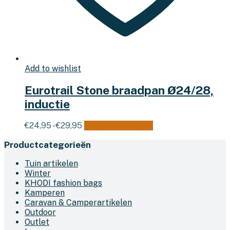
Add to wishlist
Eurotrail Stone braadpan Ø24/28,
inductie
Prijsklasse:
Dit
€
24,95
-
€
29,95
Opties selecteren
€24,95
product
Productcategorieën
tot
heeft
€29,95
meerdere
Tuin artikelen
variaties.
Winter
Deze
KHODI fashion bags
optie
Kamperen
kan
Caravan & Camperartikelen
gekozen
Outdoor
worden
Outlet
op