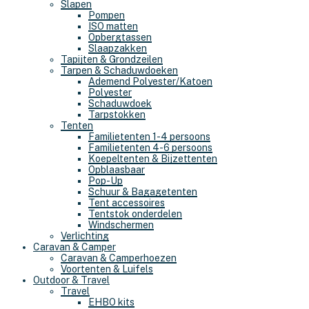
Slapen
Pompen
ISO matten
Opbergtassen
Slaapzakken
Tapijten & Grondzeilen
Tarpen & Schaduwdoeken
Ademend Polyester/Katoen
Polyester
Schaduwdoek
Tarpstokken
Tenten
Familietenten 1-4 persoons
Familietenten 4-6 persoons
Koepeltenten & Bijzettenten
Opblaasbaar
Pop-Up
Schuur & Bagagetenten
Tent accessoires
Tentstok onderdelen
Windschermen
Verlichting
Caravan & Camper
Caravan & Camperhoezen
Voortenten & Luifels
Outdoor & Travel
Travel
EHBO kits