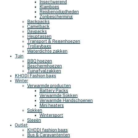
Insectwerend
Klamboes
Reisbenodigdheden
Zonbescherming
Backpacks
Camelback
Daypacks
Heuptassen
Transport & Regenhoezen
Trolleybags
Waterdichte zakken
Tuin
BBQ hoezen
Beschermhoezen
Tuinafvalzakken
KHODI Fashion bags
Winter
Verwarmde producten
Battery Packs
Verwarmde Sokken
Verwarmde Handschoenen
Mini heaters
Sokken
Wintersport
Sleeën
Outlet
KHODI fashion bags
Bus & Caravantenten