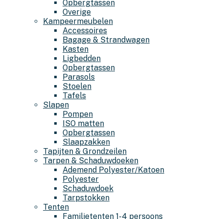
Opbergtassen
Overige
Kampeermeubelen
Accessoires
Bagage & Strandwagen
Kasten
Ligbedden
Opbergtassen
Parasols
Stoelen
Tafels
Slapen
Pompen
ISO matten
Opbergtassen
Slaapzakken
Tapijten & Grondzeilen
Tarpen & Schaduwdoeken
Ademend Polyester/Katoen
Polyester
Schaduwdoek
Tarpstokken
Tenten
Familietenten 1-4 persoons