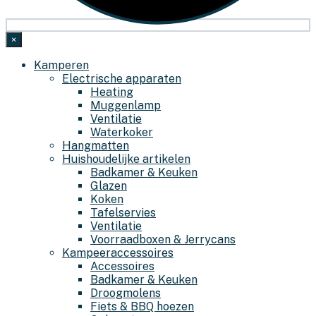
×
Kamperen
Electrische apparaten
Heating
Muggenlamp
Ventilatie
Waterkoker
Hangmatten
Huishoudelijke artikelen
Badkamer & Keuken
Glazen
Koken
Tafelservies
Ventilatie
Voorraadboxen & Jerrycans
Kampeeraccessoires
Accessoires
Badkamer & Keuken
Droogmolens
Fiets & BBQ hoezen