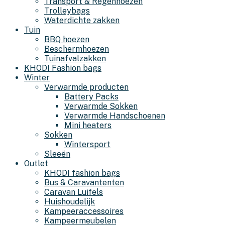
Transport & Regenhoezen
Trolleybags
Waterdichte zakken
Tuin
BBQ hoezen
Beschermhoezen
Tuinafvalzakken
KHODI Fashion bags
Winter
Verwarmde producten
Battery Packs
Verwarmde Sokken
Verwarmde Handschoenen
Mini heaters
Sokken
Wintersport
Sleeën
Outlet
KHODI fashion bags
Bus & Caravantenten
Caravan Luifels
Huishoudelijk
Kampeeraccessoires
Kampeermeubelen