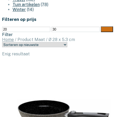
Tuin artikelen
(78)
Winter
(14)
Filteren op prijs
Min.
Max.
Filter
prijs
prijs
Filter
Home
/
Product Maat
/
Ø 28 x 5.3 cm
Enig resultaat