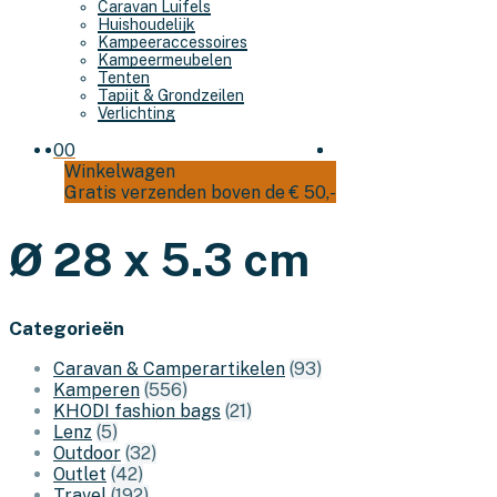
Caravan Luifels
Huishoudelijk
Kampeeraccessoires
Kampeermeubelen
Tenten
Tapijt & Grondzeilen
Verlichting
0
0
Winkelwagen
Gratis verzenden boven de € 50,-
Ø 28 x 5.3 cm
Categorieën
Caravan & Camperartikelen
(93)
Kamperen
(556)
KHODI fashion bags
(21)
Lenz
(5)
Outdoor
(32)
Outlet
(42)
Travel
(192)