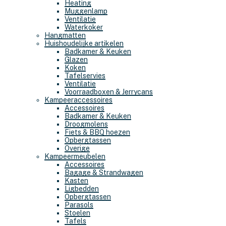
Heating
Muggenlamp
Ventilatie
Waterkoker
Hangmatten
Huishoudelijke artikelen
Badkamer & Keuken
Glazen
Koken
Tafelservies
Ventilatie
Voorraadboxen & Jerrycans
Kampeeraccessoires
Accessoires
Badkamer & Keuken
Droogmolens
Fiets & BBQ hoezen
Opbergtassen
Overige
Kampeermeubelen
Accessoires
Bagage & Strandwagen
Kasten
Ligbedden
Opbergtassen
Parasols
Stoelen
Tafels