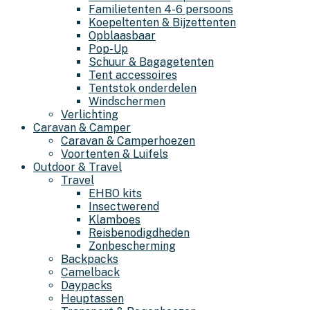
Familietenten 4-6 persoons
Koepeltenten & Bijzettenten
Opblaasbaar
Pop-Up
Schuur & Bagagetenten
Tent accessoires
Tentstok onderdelen
Windschermen
Verlichting
Caravan & Camper
Caravan & Camperhoezen
Voortenten & Luifels
Outdoor & Travel
Travel
EHBO kits
Insectwerend
Klamboes
Reisbenodigdheden
Zonbescherming
Backpacks
Camelback
Daypacks
Heuptassen