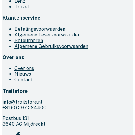
Lenz
de
Travel
productpagina
Klantenservice
Betalingsvoorwaarden
Algemene Levervoorwaarden
Retourneren
Algemene Gebruiksvoorwaarden
Over ons
Over ons
Nieuws
Contact
Trailstore
info@trailstore.nl
+31 (0) 297 284400
Postbus 131
3640 AC Mijdrecht