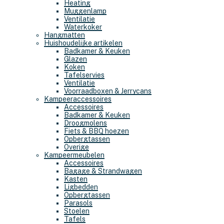
Heating
Muggenlamp
Ventilatie
Waterkoker
Hangmatten
Huishoudelijke artikelen
Badkamer & Keuken
Glazen
Koken
Tafelservies
Ventilatie
Voorraadboxen & Jerrycans
Kampeeraccessoires
Accessoires
Badkamer & Keuken
Droogmolens
Fiets & BBQ hoezen
Opbergtassen
Overige
Kampeermeubelen
Accessoires
Bagage & Strandwagen
Kasten
Ligbedden
Opbergtassen
Parasols
Stoelen
Tafels