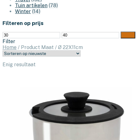
Tuin artikelen
(78)
Winter
(14)
Filteren op prijs
Min.
Max.
Filter
prijs
prijs
Filter
Home
/
Product Maat
/
Ø 22X11cm
Enig resultaat