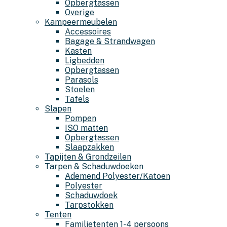
Opbergtassen
Overige
Kampeermeubelen
Accessoires
Bagage & Strandwagen
Kasten
Ligbedden
Opbergtassen
Parasols
Stoelen
Tafels
Slapen
Pompen
ISO matten
Opbergtassen
Slaapzakken
Tapijten & Grondzeilen
Tarpen & Schaduwdoeken
Ademend Polyester/Katoen
Polyester
Schaduwdoek
Tarpstokken
Tenten
Familietenten 1-4 persoons