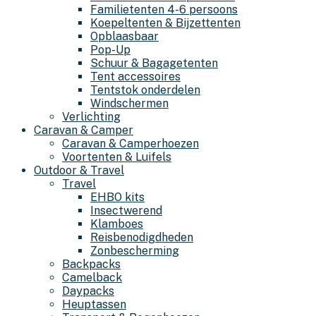
Familietenten 4-6 persoons
Koepeltenten & Bijzettenten
Opblaasbaar
Pop-Up
Schuur & Bagagetenten
Tent accessoires
Tentstok onderdelen
Windschermen
Verlichting
Caravan & Camper
Caravan & Camperhoezen
Voortenten & Luifels
Outdoor & Travel
Travel
EHBO kits
Insectwerend
Klamboes
Reisbenodigdheden
Zonbescherming
Backpacks
Camelback
Daypacks
Heuptassen