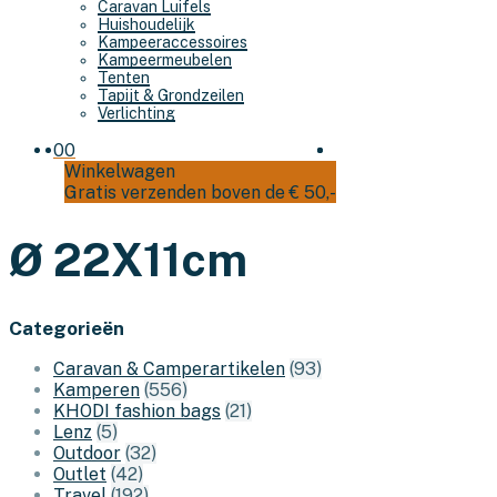
Caravan Luifels
Huishoudelijk
Kampeeraccessoires
Kampeermeubelen
Tenten
Tapijt & Grondzeilen
Verlichting
0
0
Winkelwagen
Gratis verzenden boven de € 50,-
Ø 22X11cm
Categorieën
Caravan & Camperartikelen
(93)
Kamperen
(556)
KHODI fashion bags
(21)
Lenz
(5)
Outdoor
(32)
Outlet
(42)
Travel
(192)