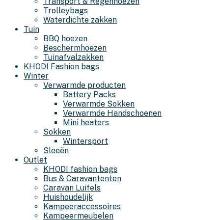
Transport & Regenhoezen
Trolleybags
Waterdichte zakken
Tuin
BBQ hoezen
Beschermhoezen
Tuinafvalzakken
KHODI Fashion bags
Winter
Verwarmde producten
Battery Packs
Verwarmde Sokken
Verwarmde Handschoenen
Mini heaters
Sokken
Wintersport
Sleeën
Outlet
KHODI fashion bags
Bus & Caravantenten
Caravan Luifels
Huishoudelijk
Kampeeraccessoires
Kampeermeubelen