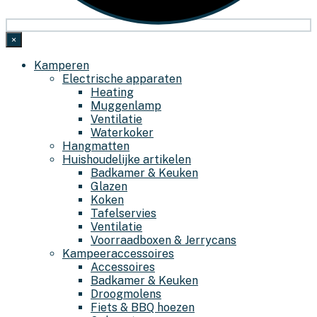
×
Kamperen
Electrische apparaten
Heating
Muggenlamp
Ventilatie
Waterkoker
Hangmatten
Huishoudelijke artikelen
Badkamer & Keuken
Glazen
Koken
Tafelservies
Ventilatie
Voorraadboxen & Jerrycans
Kampeeraccessoires
Accessoires
Badkamer & Keuken
Droogmolens
Fiets & BBQ hoezen