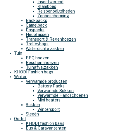
Insectwerend
Klamboes
Reisbenodigdheden
Zonbescherming
Backpacks
Camelback
Daypacks
Heuptassen
Transport & Regenhoezen
Trolleybags
Waterdichte zakken
Tuin
BBQ hoezen
Beschermhoezen
Tuinafvalzakken
KHODI Fashion bags
Winter
Verwarmde producten
Battery Packs
Verwarmde Sokken
Verwarmde Handschoenen
Mini heaters
Sokken
Wintersport
Sleeën
Outlet
KHODI fashion bags
Bus & Caravantenten