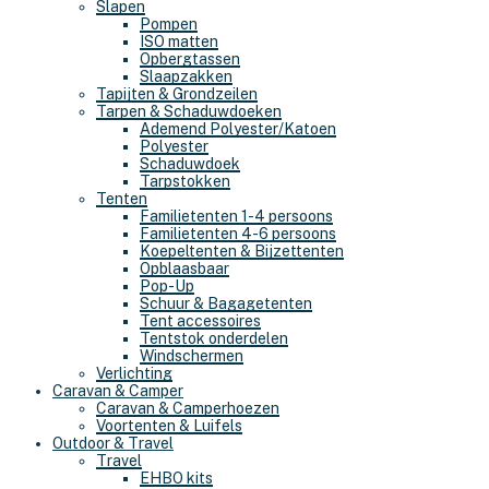
Slapen
Pompen
ISO matten
Opbergtassen
Slaapzakken
Tapijten & Grondzeilen
Tarpen & Schaduwdoeken
Ademend Polyester/Katoen
Polyester
Schaduwdoek
Tarpstokken
Tenten
Familietenten 1-4 persoons
Familietenten 4-6 persoons
Koepeltenten & Bijzettenten
Opblaasbaar
Pop-Up
Schuur & Bagagetenten
Tent accessoires
Tentstok onderdelen
Windschermen
Verlichting
Caravan & Camper
Caravan & Camperhoezen
Voortenten & Luifels
Outdoor & Travel
Travel
EHBO kits