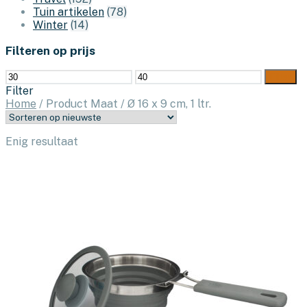
Tuin artikelen
(78)
Winter
(14)
Filteren op prijs
Min.
Max.
Filter
prijs
prijs
Filter
Home
/
Product Maat
/
Ø 16 x 9 cm, 1 ltr.
Enig resultaat