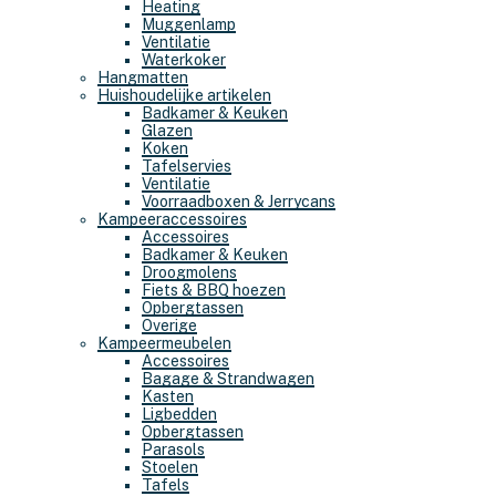
Heating
Muggenlamp
Ventilatie
Waterkoker
Hangmatten
Huishoudelijke artikelen
Badkamer & Keuken
Glazen
Koken
Tafelservies
Ventilatie
Voorraadboxen & Jerrycans
Kampeeraccessoires
Accessoires
Badkamer & Keuken
Droogmolens
Fiets & BBQ hoezen
Opbergtassen
Overige
Kampeermeubelen
Accessoires
Bagage & Strandwagen
Kasten
Ligbedden
Opbergtassen
Parasols
Stoelen
Tafels