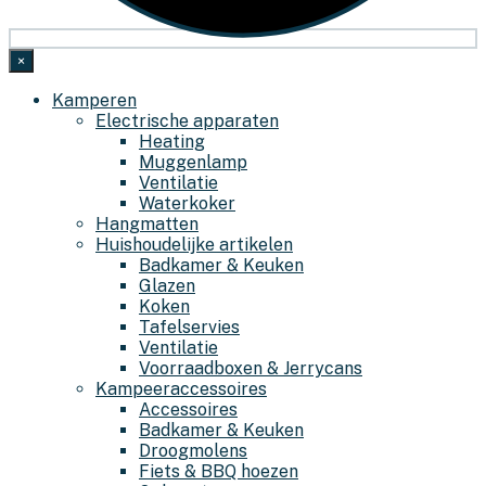
×
Kamperen
Electrische apparaten
Heating
Muggenlamp
Ventilatie
Waterkoker
Hangmatten
Huishoudelijke artikelen
Badkamer & Keuken
Glazen
Koken
Tafelservies
Ventilatie
Voorraadboxen & Jerrycans
Kampeeraccessoires
Accessoires
Badkamer & Keuken
Droogmolens
Fiets & BBQ hoezen