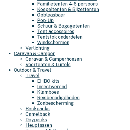
Familietenten 4-6 persoons
Koepeltenten & Bijzettenten
Opblaasbaar
Pop-Up
Schuur & Bagagetenten
Tent accessoires
Tentstok onderdelen
Windschermen
Verlichting
Caravan & Camper
Caravan & Camperhoezen
Voortenten & Luifels
Outdoor & Travel
Travel
EHBO kits
Insectwerend
Klamboes
Reisbenodigdheden
Zonbescherming
Backpacks
Camelback
Daypacks
Heuptassen