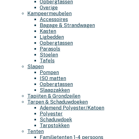
Opbergtassen
Overige
Kampeermeubelen
Accessoires
Bagage & Strandwagen
Kasten
Ligbedden
Opbergtassen
Parasols
Stoelen
Tafels
Slapen
Pompen
ISO matten
Opbergtassen
Slaapzakken
Tapijten & Grondzeilen
Tarpen & Schaduwdoeken
Ademend Polyester/Katoen
Polyester
Schaduwdoek
Tarpstokken
Tenten
Familietenten 1-4 persoons