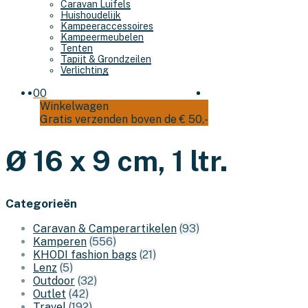
Caravan Luifels
Huishoudelijk
Kampeeraccessoires
Kampeermeubelen
Tenten
Tapijt & Grondzeilen
Verlichting
0
0
Winkelwagen
Gratis verzenden boven de € 50,-
Ø 16 x 9 cm, 1 ltr.
Categorieën
Caravan & Camperartikelen
(93)
Kamperen
(556)
KHODI fashion bags
(21)
Lenz
(5)
Outdoor
(32)
Outlet
(42)
Travel
(192)