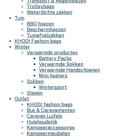
Transport & Regenhoezen
Trolleybags
Waterdichte zakken
Tuin
BBQ hoezen
Beschermhoezen
Tuinafvalzakken
KHODI Fashion bags
Winter
Verwarmde producten
Battery Packs
Verwarmde Sokken
Verwarmde Handschoenen
Mini heaters
Sokken
Wintersport
Sleeën
Outlet
KHODI fashion bags
Bus & Caravantenten
Caravan Luifels
Huishoudelijk
Kampeeraccessoires
Kampeermeubelen