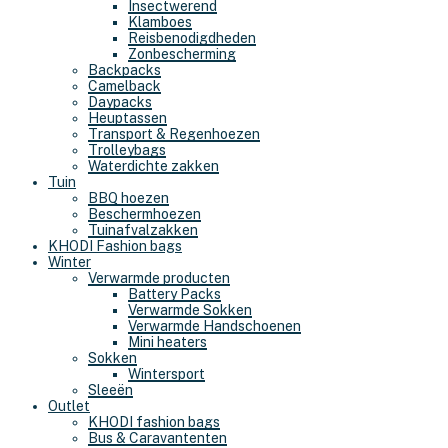
Insectwerend
Klamboes
Reisbenodigdheden
Zonbescherming
Backpacks
Camelback
Daypacks
Heuptassen
Transport & Regenhoezen
Trolleybags
Waterdichte zakken
Tuin
BBQ hoezen
Beschermhoezen
Tuinafvalzakken
KHODI Fashion bags
Winter
Verwarmde producten
Battery Packs
Verwarmde Sokken
Verwarmde Handschoenen
Mini heaters
Sokken
Wintersport
Sleeën
Outlet
KHODI fashion bags
Bus & Caravantenten