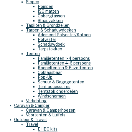
Slapen
Pompen
ISO matten
Opbergtassen
Slaapzakken
Tapijten & Grondzeilen
Tarpen & Schaduwdoeken
Ademend Polyester/Katoen
Polyester
Schaduwdoek
Tarpstokken
Tenten
Familietenten 1-4 persoons
Familietenten 4-6 persoons
Koepeltenten & Bijzettenten
Opblaasbaar
Pop-Up
Schuur & Bagagetenten
Tent accessoires
Tentstok onderdelen
Windschermen
Verlichting
Caravan & Camper
Caravan & Camperhoezen
Voortenten & Luifels
Outdoor & Travel
Travel
EHBO kits