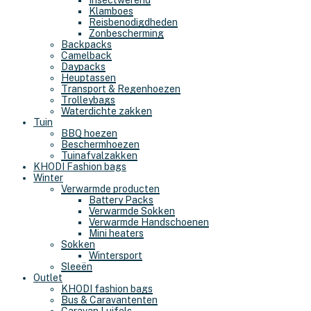
Insectwerend
Klamboes
Reisbenodigdheden
Zonbescherming
Backpacks
Camelback
Daypacks
Heuptassen
Transport & Regenhoezen
Trolleybags
Waterdichte zakken
Tuin
BBQ hoezen
Beschermhoezen
Tuinafvalzakken
KHODI Fashion bags
Winter
Verwarmde producten
Battery Packs
Verwarmde Sokken
Verwarmde Handschoenen
Mini heaters
Sokken
Wintersport
Sleeën
Outlet
KHODI fashion bags
Bus & Caravantenten