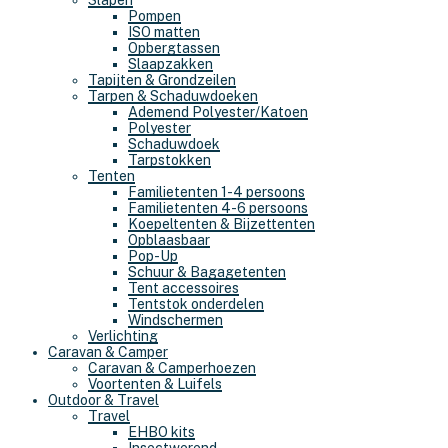
Slapen
Pompen
ISO matten
Opbergtassen
Slaapzakken
Tapijten & Grondzeilen
Tarpen & Schaduwdoeken
Ademend Polyester/Katoen
Polyester
Schaduwdoek
Tarpstokken
Tenten
Familietenten 1-4 persoons
Familietenten 4-6 persoons
Koepeltenten & Bijzettenten
Opblaasbaar
Pop-Up
Schuur & Bagagetenten
Tent accessoires
Tentstok onderdelen
Windschermen
Verlichting
Caravan & Camper
Caravan & Camperhoezen
Voortenten & Luifels
Outdoor & Travel
Travel
EHBO kits