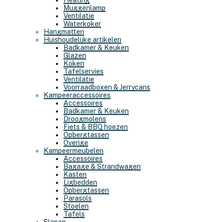
Heating
Muggenlamp
Ventilatie
Waterkoker
Hangmatten
Huishoudelijke artikelen
Badkamer & Keuken
Glazen
Koken
Tafelservies
Ventilatie
Voorraadboxen & Jerrycans
Kampeeraccessoires
Accessoires
Badkamer & Keuken
Droogmolens
Fiets & BBQ hoezen
Opbergtassen
Overige
Kampeermeubelen
Accessoires
Bagage & Strandwagen
Kasten
Ligbedden
Opbergtassen
Parasols
Stoelen
Tafels