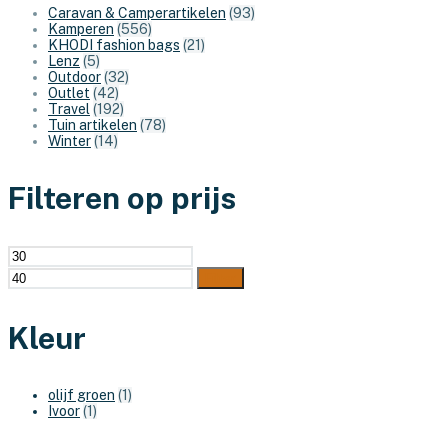
Caravan & Camperartikelen
(93)
Kamperen
(556)
KHODI fashion bags
(21)
Lenz
(5)
Outdoor
(32)
Outlet
(42)
Travel
(192)
Tuin artikelen
(78)
Winter
(14)
Filteren op prijs
Min.
Max.
prijs
prijs
Filter
Kleur
olijf groen
(1)
Ivoor
(1)