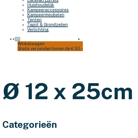
Caravan Luifels
Huishoudelijk
Kampeeraccessoires
Kampeermeubelen
Tenten
Tapijt & Grondzeilen
Verlichting
0
0
Winkelwagen
Gratis verzenden boven de € 50,-
Ø 12 x 25cm
Categorieën