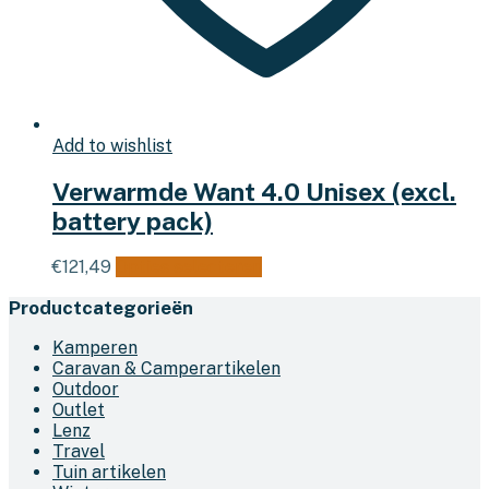
Add to wishlist
Verwarmde Want 4.0 Unisex (excl.
battery pack)
Dit
€
121,49
Opties selecteren
product
Productcategorieën
heeft
meerdere
Kamperen
variaties.
Caravan & Camperartikelen
Deze
Outdoor
optie
Outlet
kan
Lenz
gekozen
Travel
worden
Tuin artikelen
op