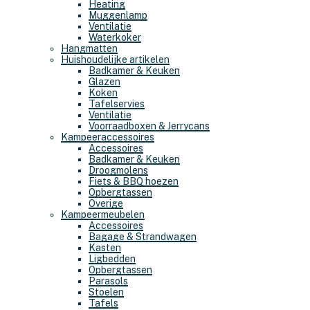
Heating
Muggenlamp
Ventilatie
Waterkoker
Hangmatten
Huishoudelijke artikelen
Badkamer & Keuken
Glazen
Koken
Tafelservies
Ventilatie
Voorraadboxen & Jerrycans
Kampeeraccessoires
Accessoires
Badkamer & Keuken
Droogmolens
Fiets & BBQ hoezen
Opbergtassen
Overige
Kampeermeubelen
Accessoires
Bagage & Strandwagen
Kasten
Ligbedden
Opbergtassen
Parasols
Stoelen
Tafels