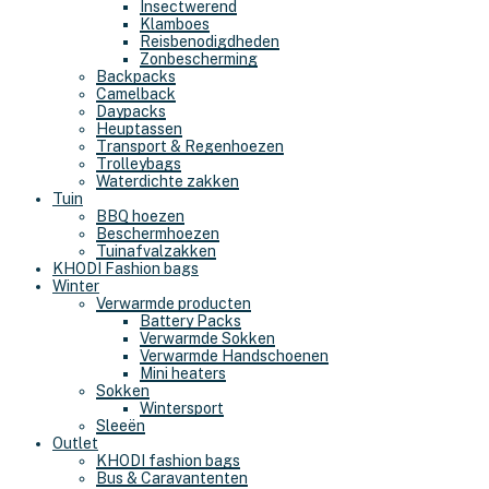
Insectwerend
Klamboes
Reisbenodigdheden
Zonbescherming
Backpacks
Camelback
Daypacks
Heuptassen
Transport & Regenhoezen
Trolleybags
Waterdichte zakken
Tuin
BBQ hoezen
Beschermhoezen
Tuinafvalzakken
KHODI Fashion bags
Winter
Verwarmde producten
Battery Packs
Verwarmde Sokken
Verwarmde Handschoenen
Mini heaters
Sokken
Wintersport
Sleeën
Outlet
KHODI fashion bags
Bus & Caravantenten