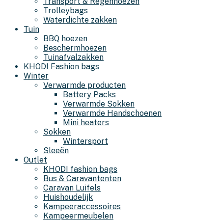
Transport & Regenhoezen
Trolleybags
Waterdichte zakken
Tuin
BBQ hoezen
Beschermhoezen
Tuinafvalzakken
KHODI Fashion bags
Winter
Verwarmde producten
Battery Packs
Verwarmde Sokken
Verwarmde Handschoenen
Mini heaters
Sokken
Wintersport
Sleeën
Outlet
KHODI fashion bags
Bus & Caravantenten
Caravan Luifels
Huishoudelijk
Kampeeraccessoires
Kampeermeubelen