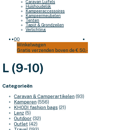
Caravan Luifels
Huishoudelijk
Kampeeraccessoires
Kampeermeubelen
Tenten
Tapijt & Grondzeilen
Verlichting
0
0
Winkelwagen
Gratis verzenden boven de € 50,-
L (9-10)
Categorieën
Caravan & Camperartikelen
(93)
Kamperen
(556)
KHODI fashion bags
(21)
Lenz
(5)
Outdoor
(32)
Outlet
(42)
Travel
(192)