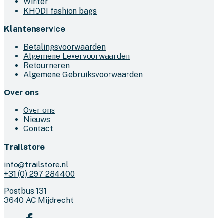
Winter
de
KHODI fashion bags
productpagina
Klantenservice
Betalingsvoorwaarden
Algemene Levervoorwaarden
Retourneren
Algemene Gebruiksvoorwaarden
Over ons
Over ons
Nieuws
Contact
Trailstore
info@trailstore.nl
+31 (0) 297 284400
Postbus 131
3640 AC Mijdrecht