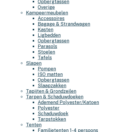
Opbergtassen
Overige
Kampeermeubelen
Accessoires
Bagage & Strandwagen
Kasten
Ligbedden
Opbergtassen
Parasols
Stoelen
Tafels
Slapen
Pompen
ISO matten
Opbergtassen
Slaapzakken
Tapijten & Grondzeilen
Tarpen & Schaduwdoeken
Ademend Polyester/Katoen
Polyester
Schaduwdoek
Tarpstokken
Tenten
Familietenten 1-4 persoons