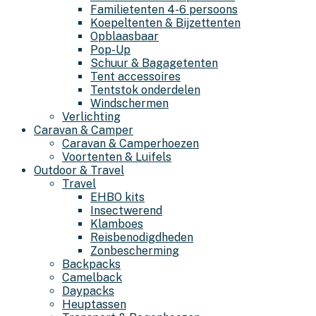
Familietenten 4-6 persoons
Koepeltenten & Bijzettenten
Opblaasbaar
Pop-Up
Schuur & Bagagetenten
Tent accessoires
Tentstok onderdelen
Windschermen
Verlichting
Caravan & Camper
Caravan & Camperhoezen
Voortenten & Luifels
Outdoor & Travel
Travel
EHBO kits
Insectwerend
Klamboes
Reisbenodigdheden
Zonbescherming
Backpacks
Camelback
Daypacks
Heuptassen