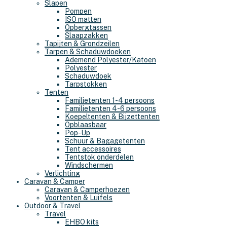
Slapen
Pompen
ISO matten
Opbergtassen
Slaapzakken
Tapijten & Grondzeilen
Tarpen & Schaduwdoeken
Ademend Polyester/Katoen
Polyester
Schaduwdoek
Tarpstokken
Tenten
Familietenten 1-4 persoons
Familietenten 4-6 persoons
Koepeltenten & Bijzettenten
Opblaasbaar
Pop-Up
Schuur & Bagagetenten
Tent accessoires
Tentstok onderdelen
Windschermen
Verlichting
Caravan & Camper
Caravan & Camperhoezen
Voortenten & Luifels
Outdoor & Travel
Travel
EHBO kits