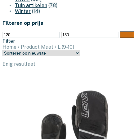
Tuin artikelen
(78)
Winter
(14)
Filteren op prijs
Min.
Max.
Filter
prijs
prijs
Filter
Home
/
Product Maat
/
L (9-10)
Enig resultaat