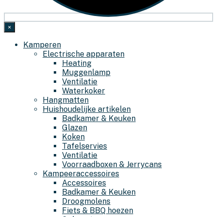
×
Kamperen
Electrische apparaten
Heating
Muggenlamp
Ventilatie
Waterkoker
Hangmatten
Huishoudelijke artikelen
Badkamer & Keuken
Glazen
Koken
Tafelservies
Ventilatie
Voorraadboxen & Jerrycans
Kampeeraccessoires
Accessoires
Badkamer & Keuken
Droogmolens
Fiets & BBQ hoezen