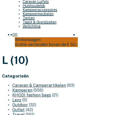
Caravan Luifels
Huishoudelijk
Kampeeraccessoires
Kampeermeubelen
Tenten
Tapijt & Grondzeilen
Verlichting
0
0
Winkelwagen
Gratis verzenden boven de € 50,-
L (10)
Categorieën
Caravan & Camperartikelen
(93)
Kamperen
(556)
KHODI fashion bags
(21)
Lenz
(5)
Outdoor
(32)
Outlet
(42)
Travel
(192)