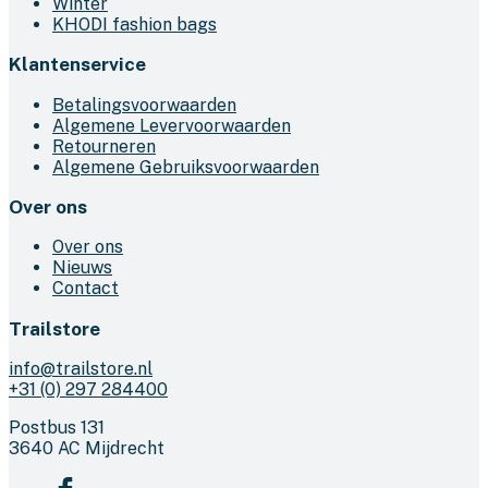
Winter
de
KHODI fashion bags
productpagina
Klantenservice
Betalingsvoorwaarden
Algemene Levervoorwaarden
Retourneren
Algemene Gebruiksvoorwaarden
Over ons
Over ons
Nieuws
Contact
Trailstore
info@trailstore.nl
+31 (0) 297 284400
Postbus 131
3640 AC Mijdrecht