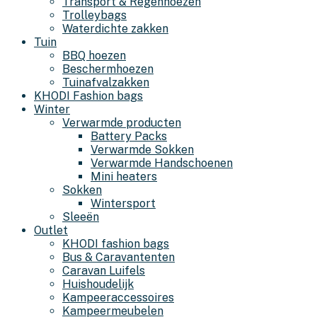
Transport & Regenhoezen
Trolleybags
Waterdichte zakken
Tuin
BBQ hoezen
Beschermhoezen
Tuinafvalzakken
KHODI Fashion bags
Winter
Verwarmde producten
Battery Packs
Verwarmde Sokken
Verwarmde Handschoenen
Mini heaters
Sokken
Wintersport
Sleeën
Outlet
KHODI fashion bags
Bus & Caravantenten
Caravan Luifels
Huishoudelijk
Kampeeraccessoires
Kampeermeubelen