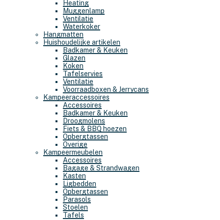
Heating
Muggenlamp
Ventilatie
Waterkoker
Hangmatten
Huishoudelijke artikelen
Badkamer & Keuken
Glazen
Koken
Tafelservies
Ventilatie
Voorraadboxen & Jerrycans
Kampeeraccessoires
Accessoires
Badkamer & Keuken
Droogmolens
Fiets & BBQ hoezen
Opbergtassen
Overige
Kampeermeubelen
Accessoires
Bagage & Strandwagen
Kasten
Ligbedden
Opbergtassen
Parasols
Stoelen
Tafels