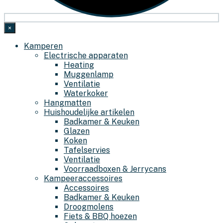
×
Kamperen
Electrische apparaten
Heating
Muggenlamp
Ventilatie
Waterkoker
Hangmatten
Huishoudelijke artikelen
Badkamer & Keuken
Glazen
Koken
Tafelservies
Ventilatie
Voorraadboxen & Jerrycans
Kampeeraccessoires
Accessoires
Badkamer & Keuken
Droogmolens
Fiets & BBQ hoezen