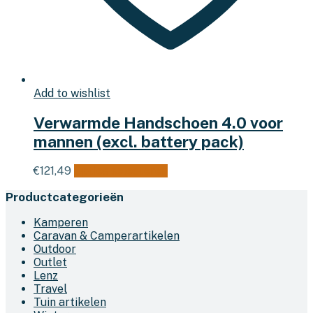
Add to wishlist
Verwarmde Handschoen 4.0 voor
mannen (excl. battery pack)
Dit
€
121,49
Opties selecteren
product
Productcategorieën
heeft
meerdere
Kamperen
variaties.
Caravan & Camperartikelen
Deze
Outdoor
optie
Outlet
kan
Lenz
gekozen
Travel
worden
Tuin artikelen
op