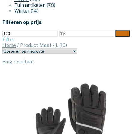
Tuin artikelen
(78)
Winter
(14)
Filteren op prijs
Min.
Max.
Filter
prijs
prijs
Filter
Home
/
Product Maat
/
L (10)
Enig resultaat