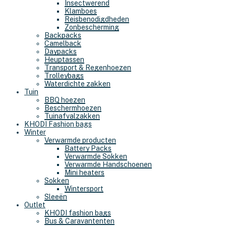
Insectwerend
Klamboes
Reisbenodigdheden
Zonbescherming
Backpacks
Camelback
Daypacks
Heuptassen
Transport & Regenhoezen
Trolleybags
Waterdichte zakken
Tuin
BBQ hoezen
Beschermhoezen
Tuinafvalzakken
KHODI Fashion bags
Winter
Verwarmde producten
Battery Packs
Verwarmde Sokken
Verwarmde Handschoenen
Mini heaters
Sokken
Wintersport
Sleeën
Outlet
KHODI fashion bags
Bus & Caravantenten