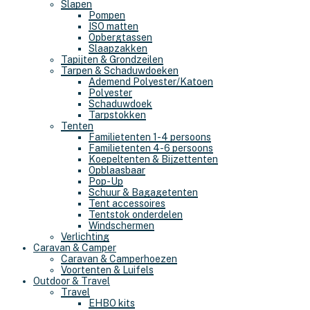
Slapen
Pompen
ISO matten
Opbergtassen
Slaapzakken
Tapijten & Grondzeilen
Tarpen & Schaduwdoeken
Ademend Polyester/Katoen
Polyester
Schaduwdoek
Tarpstokken
Tenten
Familietenten 1-4 persoons
Familietenten 4-6 persoons
Koepeltenten & Bijzettenten
Opblaasbaar
Pop-Up
Schuur & Bagagetenten
Tent accessoires
Tentstok onderdelen
Windschermen
Verlichting
Caravan & Camper
Caravan & Camperhoezen
Voortenten & Luifels
Outdoor & Travel
Travel
EHBO kits