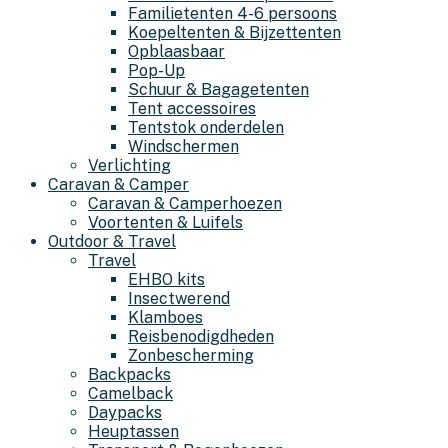
Familietenten 4-6 persoons
Koepeltenten & Bijzettenten
Opblaasbaar
Pop-Up
Schuur & Bagagetenten
Tent accessoires
Tentstok onderdelen
Windschermen
Verlichting
Caravan & Camper
Caravan & Camperhoezen
Voortenten & Luifels
Outdoor & Travel
Travel
EHBO kits
Insectwerend
Klamboes
Reisbenodigdheden
Zonbescherming
Backpacks
Camelback
Daypacks
Heuptassen