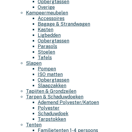
Opbergtassen
Overige
Kampeermeubelen
Accessoires
Bagage & Strandwagen
Kasten
Ligbedden
Opbergtassen
Parasols
Stoelen
Tafels
Slapen
Pompen
ISO matten
Opbergtassen
Slaapzakken
Tapijten & Grondzeilen
Tarpen & Schaduwdoeken
Ademend Polyester/Katoen
Polyester
Schaduwdoek
Tarpstokken
Tenten
Familietenten 1-4 persoons