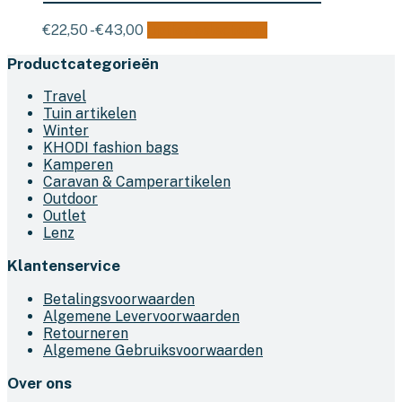
Prijsklasse:
Dit
€
22,50
-
€
43,00
Opties selecteren
€22,50
product
Productcategorieën
tot
heeft
€43,00
meerdere
Travel
variaties.
Tuin artikelen
Deze
Winter
optie
KHODI fashion bags
kan
Kamperen
gekozen
Caravan & Camperartikelen
worden
Outdoor
op
Outlet
de
Lenz
productpagina
Klantenservice
Betalingsvoorwaarden
Algemene Levervoorwaarden
Retourneren
Algemene Gebruiksvoorwaarden
Over ons