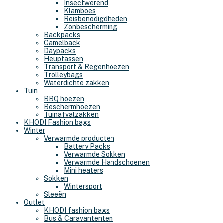
Insectwerend
Klamboes
Reisbenodigdheden
Zonbescherming
Backpacks
Camelback
Daypacks
Heuptassen
Transport & Regenhoezen
Trolleybags
Waterdichte zakken
Tuin
BBQ hoezen
Beschermhoezen
Tuinafvalzakken
KHODI Fashion bags
Winter
Verwarmde producten
Battery Packs
Verwarmde Sokken
Verwarmde Handschoenen
Mini heaters
Sokken
Wintersport
Sleeën
Outlet
KHODI fashion bags
Bus & Caravantenten