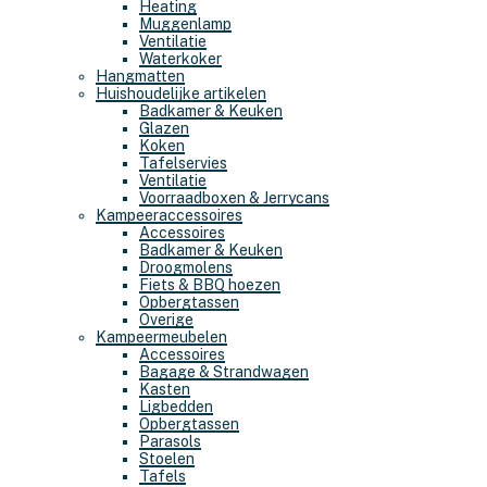
Heating
Muggenlamp
Ventilatie
Waterkoker
Hangmatten
Huishoudelijke artikelen
Badkamer & Keuken
Glazen
Koken
Tafelservies
Ventilatie
Voorraadboxen & Jerrycans
Kampeeraccessoires
Accessoires
Badkamer & Keuken
Droogmolens
Fiets & BBQ hoezen
Opbergtassen
Overige
Kampeermeubelen
Accessoires
Bagage & Strandwagen
Kasten
Ligbedden
Opbergtassen
Parasols
Stoelen
Tafels