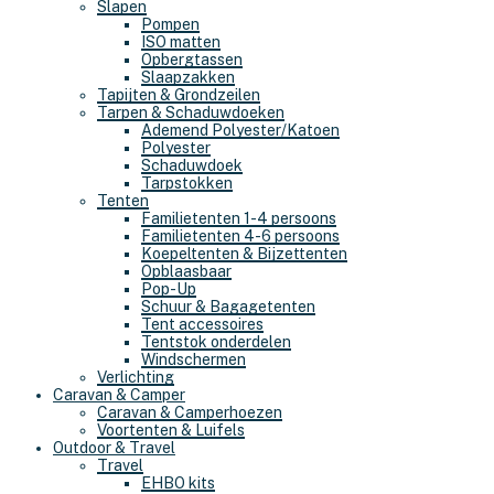
Slapen
Pompen
ISO matten
Opbergtassen
Slaapzakken
Tapijten & Grondzeilen
Tarpen & Schaduwdoeken
Ademend Polyester/Katoen
Polyester
Schaduwdoek
Tarpstokken
Tenten
Familietenten 1-4 persoons
Familietenten 4-6 persoons
Koepeltenten & Bijzettenten
Opblaasbaar
Pop-Up
Schuur & Bagagetenten
Tent accessoires
Tentstok onderdelen
Windschermen
Verlichting
Caravan & Camper
Caravan & Camperhoezen
Voortenten & Luifels
Outdoor & Travel
Travel
EHBO kits