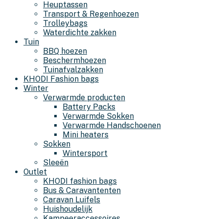
Heuptassen
Transport & Regenhoezen
Trolleybags
Waterdichte zakken
Tuin
BBQ hoezen
Beschermhoezen
Tuinafvalzakken
KHODI Fashion bags
Winter
Verwarmde producten
Battery Packs
Verwarmde Sokken
Verwarmde Handschoenen
Mini heaters
Sokken
Wintersport
Sleeën
Outlet
KHODI fashion bags
Bus & Caravantenten
Caravan Luifels
Huishoudelijk
Kampeeraccessoires