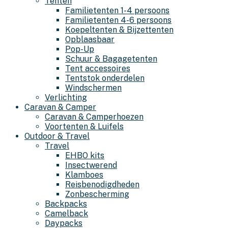
Tenten
Familietenten 1-4 persoons
Familietenten 4-6 persoons
Koepeltenten & Bijzettenten
Opblaasbaar
Pop-Up
Schuur & Bagagetenten
Tent accessoires
Tentstok onderdelen
Windschermen
Verlichting
Caravan & Camper
Caravan & Camperhoezen
Voortenten & Luifels
Outdoor & Travel
Travel
EHBO kits
Insectwerend
Klamboes
Reisbenodigdheden
Zonbescherming
Backpacks
Camelback
Daypacks