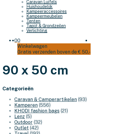
Caravan Luifels
Huishoudelijk
Kampeeraccessoires
Kampeermeubelen
Tenten
Tapijt & Grondzeilen
Verlichting
0
0
Winkelwagen
Gratis verzenden boven de € 50,-
90 x 50 cm
Categorieën
Caravan & Camperartikelen
(93)
Kamperen
(556)
KHODI fashion bags
(21)
Lenz
(5)
Outdoor
(32)
Outlet
(42)
Travel
(192)