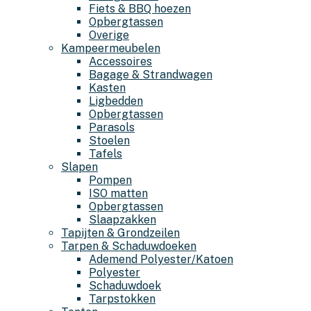
Fiets & BBQ hoezen
Opbergtassen
Overige
Kampeermeubelen
Accessoires
Bagage & Strandwagen
Kasten
Ligbedden
Opbergtassen
Parasols
Stoelen
Tafels
Slapen
Pompen
ISO matten
Opbergtassen
Slaapzakken
Tapijten & Grondzeilen
Tarpen & Schaduwdoeken
Ademend Polyester/Katoen
Polyester
Schaduwdoek
Tarpstokken