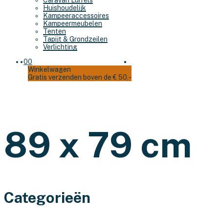
Caravan Luifels
Huishoudelijk
Kampeeraccessoires
Kampeermeubelen
Tenten
Tapijt & Grondzeilen
Verlichting
0
0
Winkelwagen
Gratis verzenden boven de € 50,-
89 x 79 cm
Categorieën