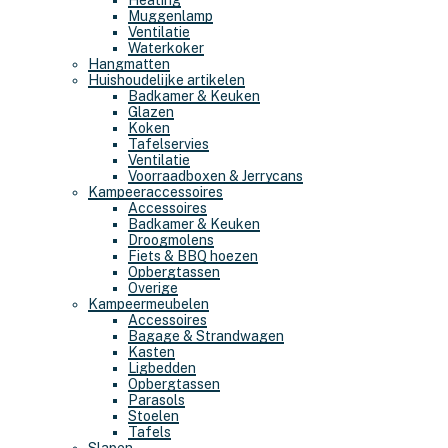
Heating
Muggenlamp
Ventilatie
Waterkoker
Hangmatten
Huishoudelijke artikelen
Badkamer & Keuken
Glazen
Koken
Tafelservies
Ventilatie
Voorraadboxen & Jerrycans
Kampeeraccessoires
Accessoires
Badkamer & Keuken
Droogmolens
Fiets & BBQ hoezen
Opbergtassen
Overige
Kampeermeubelen
Accessoires
Bagage & Strandwagen
Kasten
Ligbedden
Opbergtassen
Parasols
Stoelen
Tafels