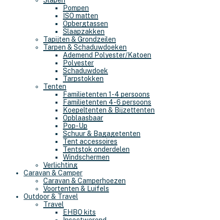
Slapen
Pompen
ISO matten
Opbergtassen
Slaapzakken
Tapijten & Grondzeilen
Tarpen & Schaduwdoeken
Ademend Polyester/Katoen
Polyester
Schaduwdoek
Tarpstokken
Tenten
Familietenten 1-4 persoons
Familietenten 4-6 persoons
Koepeltenten & Bijzettenten
Opblaasbaar
Pop-Up
Schuur & Bagagetenten
Tent accessoires
Tentstok onderdelen
Windschermen
Verlichting
Caravan & Camper
Caravan & Camperhoezen
Voortenten & Luifels
Outdoor & Travel
Travel
EHBO kits