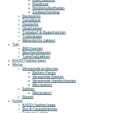
Insectwerend
Klamboes
Reisbenodigdheden
Zonbescherming
Backpacks
Camelback
Daypacks
Heuptassen
Transport & Regenhoezen
Trolleybags
Waterdichte zakken
Tuin
BBQ hoezen
Beschermhoezen
Tuinafvalzakken
KHODI Fashion bags
Winter
Verwarmde producten
Battery Packs
Verwarmde Sokken
Verwarmde Handschoenen
Mini heaters
Sokken
Wintersport
Sleeën
Outlet
KHODI fashion bags
Bus & Caravantenten