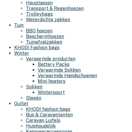
Heuptassen
Transport & Regenhoezen
Trolleybags
Waterdichte zakken
Tuin
BBQ hoezen
Beschermhoezen
Tuinafvalzakken
KHODI Fashion bags
Winter
Verwarmde producten
Battery Packs
Verwarmde Sokken
Verwarmde Handschoenen
Mini heaters
Sokken
Wintersport
Sleeën
Outlet
KHODI fashion bags
Bus & Caravantenten
Caravan Luifels
Huishoudelijk
Kampeeraccessoires