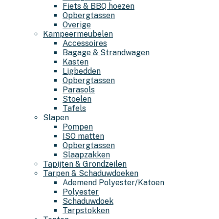
Fiets & BBQ hoezen
Opbergtassen
Overige
Kampeermeubelen
Accessoires
Bagage & Strandwagen
Kasten
Ligbedden
Opbergtassen
Parasols
Stoelen
Tafels
Slapen
Pompen
ISO matten
Opbergtassen
Slaapzakken
Tapijten & Grondzeilen
Tarpen & Schaduwdoeken
Ademend Polyester/Katoen
Polyester
Schaduwdoek
Tarpstokken