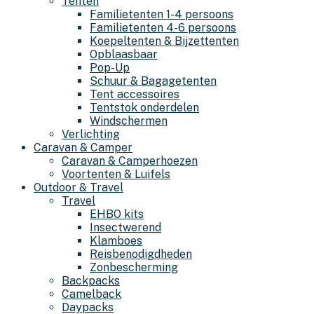
Tenten
Familietenten 1-4 persoons
Familietenten 4-6 persoons
Koepeltenten & Bijzettenten
Opblaasbaar
Pop-Up
Schuur & Bagagetenten
Tent accessoires
Tentstok onderdelen
Windschermen
Verlichting
Caravan & Camper
Caravan & Camperhoezen
Voortenten & Luifels
Outdoor & Travel
Travel
EHBO kits
Insectwerend
Klamboes
Reisbenodigdheden
Zonbescherming
Backpacks
Camelback
Daypacks