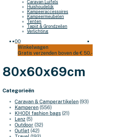
Caravan Luifels
Huishoudelijk
Kampeeraccessoires
Kampeermeubelen
Tenten
Tapijt & Grondzeilen
Verlichting
0
0
Winkelwagen
Gratis verzenden boven de € 50,-
80x60x69cm
Categorieën
Caravan & Camperartikelen
(93)
Kamperen
(556)
KHODI fashion bags
(21)
Lenz
(5)
Outdoor
(32)
Outlet
(42)
Travel
(192)