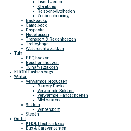
Insectwerend
Klamboes
Reisbenodigdheden
Zonbescherming
Backpacks
Camelback
Daypacks
Heuptassen
Transport & Regenhoezen
Trolleybags
Waterdichte zakken
Tuin
BBQ hoezen
Beschermhoezen
Tuinafvalzakken
KHODI Fashion bags
Winter
Verwarmde producten
Battery Packs
Verwarmde Sokken
Verwarmde Handschoenen
Mini heaters
Sokken
Wintersport
Sleeën
Outlet
KHODI fashion bags
Bus & Caravantenten