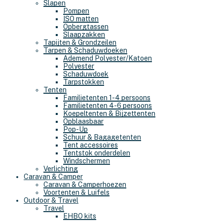
Slapen
Pompen
ISO matten
Opbergtassen
Slaapzakken
Tapijten & Grondzeilen
Tarpen & Schaduwdoeken
Ademend Polyester/Katoen
Polyester
Schaduwdoek
Tarpstokken
Tenten
Familietenten 1-4 persoons
Familietenten 4-6 persoons
Koepeltenten & Bijzettenten
Opblaasbaar
Pop-Up
Schuur & Bagagetenten
Tent accessoires
Tentstok onderdelen
Windschermen
Verlichting
Caravan & Camper
Caravan & Camperhoezen
Voortenten & Luifels
Outdoor & Travel
Travel
EHBO kits