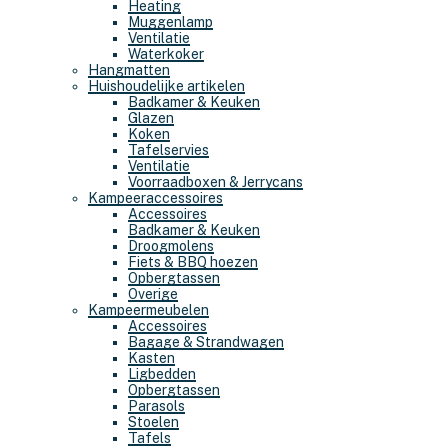
Heating
Muggenlamp
Ventilatie
Waterkoker
Hangmatten
Huishoudelijke artikelen
Badkamer & Keuken
Glazen
Koken
Tafelservies
Ventilatie
Voorraadboxen & Jerrycans
Kampeeraccessoires
Accessoires
Badkamer & Keuken
Droogmolens
Fiets & BBQ hoezen
Opbergtassen
Overige
Kampeermeubelen
Accessoires
Bagage & Strandwagen
Kasten
Ligbedden
Opbergtassen
Parasols
Stoelen
Tafels