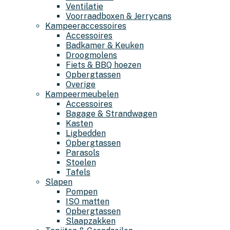
Ventilatie
Voorraadboxen & Jerrycans
Kampeeraccessoires
Accessoires
Badkamer & Keuken
Droogmolens
Fiets & BBQ hoezen
Opbergtassen
Overige
Kampeermeubelen
Accessoires
Bagage & Strandwagen
Kasten
Ligbedden
Opbergtassen
Parasols
Stoelen
Tafels
Slapen
Pompen
ISO matten
Opbergtassen
Slaapzakken