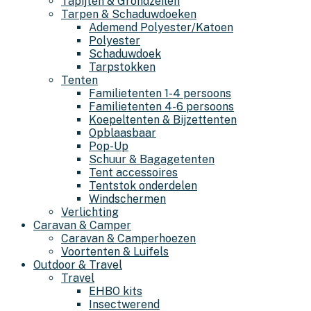
Tapijten & Grondzeilen
Tarpen & Schaduwdoeken
Ademend Polyester/Katoen
Polyester
Schaduwdoek
Tarpstokken
Tenten
Familietenten 1-4 persoons
Familietenten 4-6 persoons
Koepeltenten & Bijzettenten
Opblaasbaar
Pop-Up
Schuur & Bagagetenten
Tent accessoires
Tentstok onderdelen
Windschermen
Verlichting
Caravan & Camper
Caravan & Camperhoezen
Voortenten & Luifels
Outdoor & Travel
Travel
EHBO kits
Insectwerend