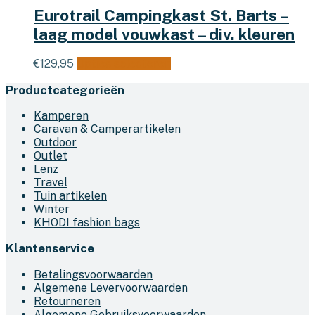
Eurotrail Campingkast St. Barts –
laag model vouwkast – div. kleuren
Dit
€
129,95
Opties selecteren
product
Productcategorieën
heeft
meerdere
Kamperen
variaties.
Caravan & Camperartikelen
Deze
Outdoor
optie
Outlet
kan
Lenz
gekozen
Travel
worden
Tuin artikelen
op
Winter
de
KHODI fashion bags
productpagina
Klantenservice
Betalingsvoorwaarden
Algemene Levervoorwaarden
Retourneren
Algemene Gebruiksvoorwaarden