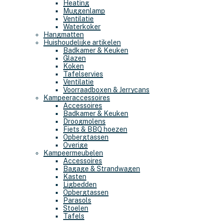
Heating
Muggenlamp
Ventilatie
Waterkoker
Hangmatten
Huishoudelijke artikelen
Badkamer & Keuken
Glazen
Koken
Tafelservies
Ventilatie
Voorraadboxen & Jerrycans
Kampeeraccessoires
Accessoires
Badkamer & Keuken
Droogmolens
Fiets & BBQ hoezen
Opbergtassen
Overige
Kampeermeubelen
Accessoires
Bagage & Strandwagen
Kasten
Ligbedden
Opbergtassen
Parasols
Stoelen
Tafels