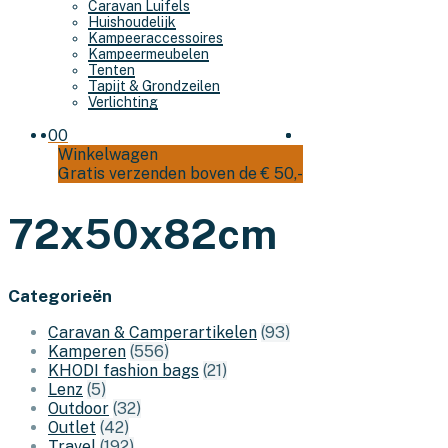
Caravan Luifels
Huishoudelijk
Kampeeraccessoires
Kampeermeubelen
Tenten
Tapijt & Grondzeilen
Verlichting
0
0
Winkelwagen
Gratis verzenden boven de € 50,-
72x50x82cm
Categorieën
Caravan & Camperartikelen
(93)
Kamperen
(556)
KHODI fashion bags
(21)
Lenz
(5)
Outdoor
(32)
Outlet
(42)
Travel
(192)