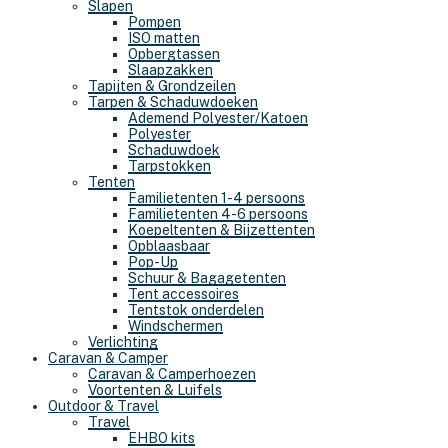
Slapen
Pompen
ISO matten
Opbergtassen
Slaapzakken
Tapijten & Grondzeilen
Tarpen & Schaduwdoeken
Ademend Polyester/Katoen
Polyester
Schaduwdoek
Tarpstokken
Tenten
Familietenten 1-4 persoons
Familietenten 4-6 persoons
Koepeltenten & Bijzettenten
Opblaasbaar
Pop-Up
Schuur & Bagagetenten
Tent accessoires
Tentstok onderdelen
Windschermen
Verlichting
Caravan & Camper
Caravan & Camperhoezen
Voortenten & Luifels
Outdoor & Travel
Travel
EHBO kits