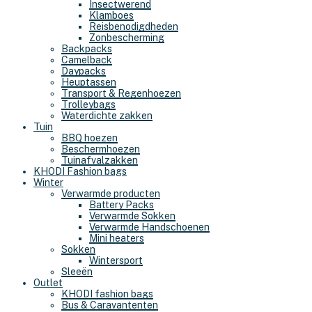
Insectwerend
Klamboes
Reisbenodigdheden
Zonbescherming
Backpacks
Camelback
Daypacks
Heuptassen
Transport & Regenhoezen
Trolleybags
Waterdichte zakken
Tuin
BBQ hoezen
Beschermhoezen
Tuinafvalzakken
KHODI Fashion bags
Winter
Verwarmde producten
Battery Packs
Verwarmde Sokken
Verwarmde Handschoenen
Mini heaters
Sokken
Wintersport
Sleeën
Outlet
KHODI fashion bags
Bus & Caravantenten