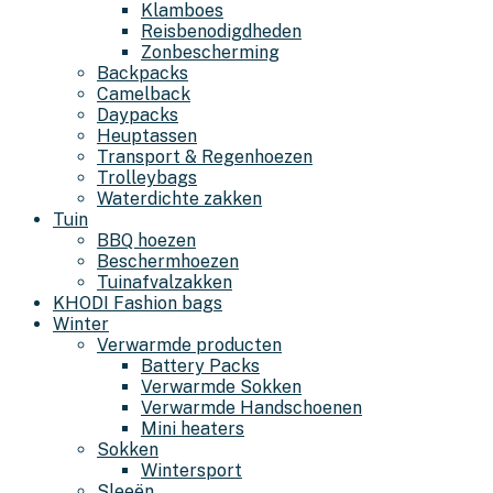
Klamboes
Reisbenodigdheden
Zonbescherming
Backpacks
Camelback
Daypacks
Heuptassen
Transport & Regenhoezen
Trolleybags
Waterdichte zakken
Tuin
BBQ hoezen
Beschermhoezen
Tuinafvalzakken
KHODI Fashion bags
Winter
Verwarmde producten
Battery Packs
Verwarmde Sokken
Verwarmde Handschoenen
Mini heaters
Sokken
Wintersport
Sleeën