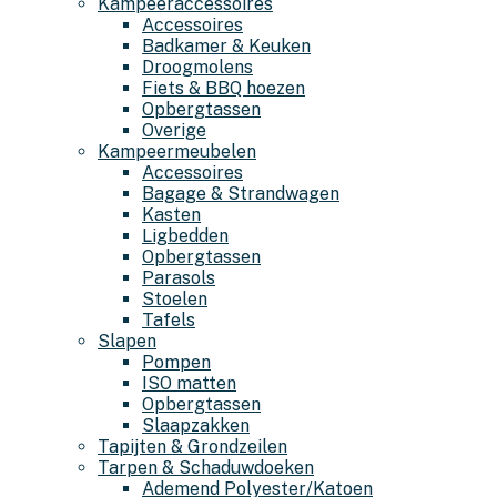
Kampeeraccessoires
Accessoires
Badkamer & Keuken
Droogmolens
Fiets & BBQ hoezen
Opbergtassen
Overige
Kampeermeubelen
Accessoires
Bagage & Strandwagen
Kasten
Ligbedden
Opbergtassen
Parasols
Stoelen
Tafels
Slapen
Pompen
ISO matten
Opbergtassen
Slaapzakken
Tapijten & Grondzeilen
Tarpen & Schaduwdoeken
Ademend Polyester/Katoen