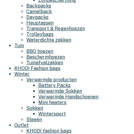
Zonbescherming
Backpacks
Camelback
Daypacks
Heuptassen
Transport & Regenhoezen
Trolleybags
Waterdichte zakken
Tuin
BBQ hoezen
Beschermhoezen
Tuinafvalzakken
KHODI Fashion bags
Winter
Verwarmde producten
Battery Packs
Verwarmde Sokken
Verwarmde Handschoenen
Mini heaters
Sokken
Wintersport
Sleeën
Outlet
KHODI fashion bags