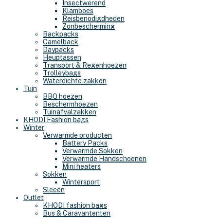
Insectwerend
Klamboes
Reisbenodigdheden
Zonbescherming
Backpacks
Camelback
Daypacks
Heuptassen
Transport & Regenhoezen
Trolleybags
Waterdichte zakken
Tuin
BBQ hoezen
Beschermhoezen
Tuinafvalzakken
KHODI Fashion bags
Winter
Verwarmde producten
Battery Packs
Verwarmde Sokken
Verwarmde Handschoenen
Mini heaters
Sokken
Wintersport
Sleeën
Outlet
KHODI fashion bags
Bus & Caravantenten