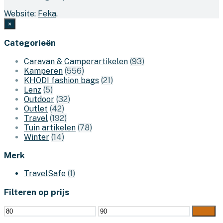
Website:
Feka
.
×
Categorieën
Caravan & Camperartikelen
(93)
Kamperen
(556)
KHODI fashion bags
(21)
Lenz
(5)
Outdoor
(32)
Outlet
(42)
Travel
(192)
Tuin artikelen
(78)
Winter
(14)
Merk
TravelSafe
(1)
Filteren op prijs
Min.
Max.
Filter
prijs
prijs