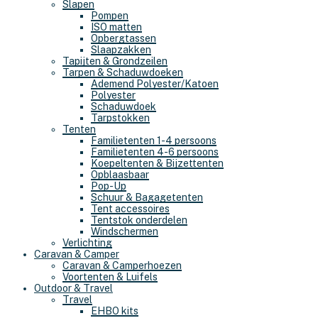
Slapen
Pompen
ISO matten
Opbergtassen
Slaapzakken
Tapijten & Grondzeilen
Tarpen & Schaduwdoeken
Ademend Polyester/Katoen
Polyester
Schaduwdoek
Tarpstokken
Tenten
Familietenten 1-4 persoons
Familietenten 4-6 persoons
Koepeltenten & Bijzettenten
Opblaasbaar
Pop-Up
Schuur & Bagagetenten
Tent accessoires
Tentstok onderdelen
Windschermen
Verlichting
Caravan & Camper
Caravan & Camperhoezen
Voortenten & Luifels
Outdoor & Travel
Travel
EHBO kits