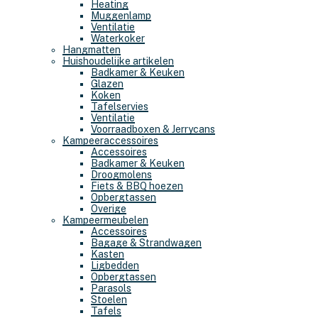
Heating
Muggenlamp
Ventilatie
Waterkoker
Hangmatten
Huishoudelijke artikelen
Badkamer & Keuken
Glazen
Koken
Tafelservies
Ventilatie
Voorraadboxen & Jerrycans
Kampeeraccessoires
Accessoires
Badkamer & Keuken
Droogmolens
Fiets & BBQ hoezen
Opbergtassen
Overige
Kampeermeubelen
Accessoires
Bagage & Strandwagen
Kasten
Ligbedden
Opbergtassen
Parasols
Stoelen
Tafels