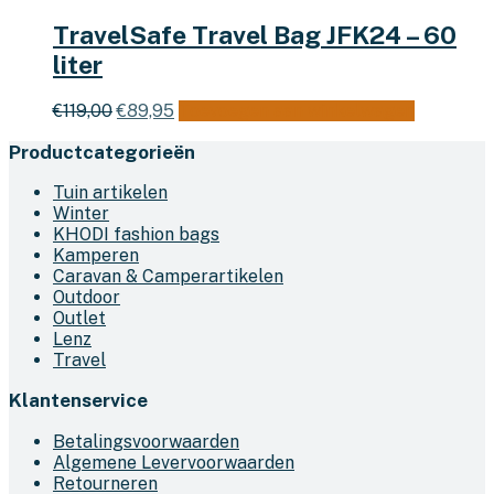
TravelSafe Travel Bag JFK24 – 60
liter
Oorspronkelijke
Huidige
€
119,00
€
89,95
Toevoegen aan winkelwagen
prijs
prijs
Productcategorieën
was:
is:
€119,00.
€89,95.
Tuin artikelen
Winter
KHODI fashion bags
Kamperen
Caravan & Camperartikelen
Outdoor
Outlet
Lenz
Travel
Klantenservice
Betalingsvoorwaarden
Algemene Levervoorwaarden
Retourneren