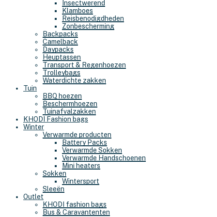
Insectwerend
Klamboes
Reisbenodigdheden
Zonbescherming
Backpacks
Camelback
Daypacks
Heuptassen
Transport & Regenhoezen
Trolleybags
Waterdichte zakken
Tuin
BBQ hoezen
Beschermhoezen
Tuinafvalzakken
KHODI Fashion bags
Winter
Verwarmde producten
Battery Packs
Verwarmde Sokken
Verwarmde Handschoenen
Mini heaters
Sokken
Wintersport
Sleeën
Outlet
KHODI fashion bags
Bus & Caravantenten