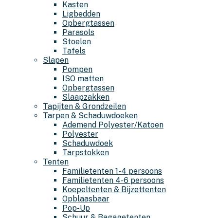
Kasten
Ligbedden
Opbergtassen
Parasols
Stoelen
Tafels
Slapen
Pompen
ISO matten
Opbergtassen
Slaapzakken
Tapijten & Grondzeilen
Tarpen & Schaduwdoeken
Ademend Polyester/Katoen
Polyester
Schaduwdoek
Tarpstokken
Tenten
Familietenten 1-4 persoons
Familietenten 4-6 persoons
Koepeltenten & Bijzettenten
Opblaasbaar
Pop-Up
Schuur & Bagagetenten