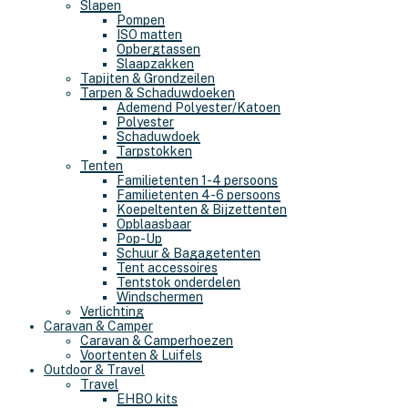
Slapen
Pompen
ISO matten
Opbergtassen
Slaapzakken
Tapijten & Grondzeilen
Tarpen & Schaduwdoeken
Ademend Polyester/Katoen
Polyester
Schaduwdoek
Tarpstokken
Tenten
Familietenten 1-4 persoons
Familietenten 4-6 persoons
Koepeltenten & Bijzettenten
Opblaasbaar
Pop-Up
Schuur & Bagagetenten
Tent accessoires
Tentstok onderdelen
Windschermen
Verlichting
Caravan & Camper
Caravan & Camperhoezen
Voortenten & Luifels
Outdoor & Travel
Travel
EHBO kits