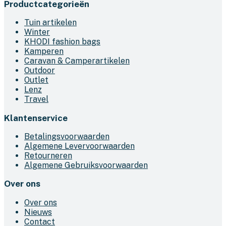
Productcategorieën
was:
is:
heeft
€139,95.
€99,95.
meerdere
Tuin artikelen
variaties.
Winter
Deze
KHODI fashion bags
optie
Kamperen
kan
Caravan & Camperartikelen
gekozen
Outdoor
worden
Outlet
op
Lenz
de
Travel
productpagina
Klantenservice
Betalingsvoorwaarden
Algemene Levervoorwaarden
Retourneren
Algemene Gebruiksvoorwaarden
Over ons
Over ons
Nieuws
Contact