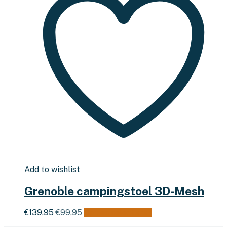
Add to wishlist
Grenoble campingstoel 3D-Mesh
Oorspronkelijke
Huidige
Dit
€
139,95
€
99,95
Opties selecteren
prijs
prijs
product