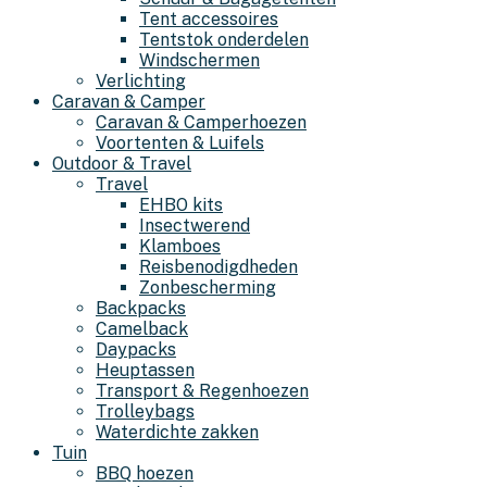
Tent accessoires
Tentstok onderdelen
Windschermen
Verlichting
Caravan & Camper
Caravan & Camperhoezen
Voortenten & Luifels
Outdoor & Travel
Travel
EHBO kits
Insectwerend
Klamboes
Reisbenodigdheden
Zonbescherming
Backpacks
Camelback
Daypacks
Heuptassen
Transport & Regenhoezen
Trolleybags
Waterdichte zakken
Tuin
BBQ hoezen