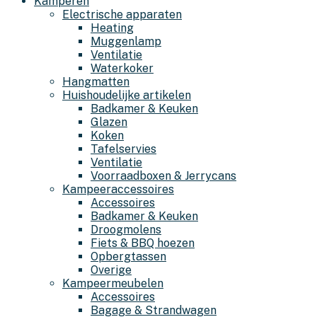
Kamperen
Electrische apparaten
Heating
Muggenlamp
Ventilatie
Waterkoker
Hangmatten
Huishoudelijke artikelen
Badkamer & Keuken
Glazen
Koken
Tafelservies
Ventilatie
Voorraadboxen & Jerrycans
Kampeeraccessoires
Accessoires
Badkamer & Keuken
Droogmolens
Fiets & BBQ hoezen
Opbergtassen
Overige
Kampeermeubelen
Accessoires
Bagage & Strandwagen