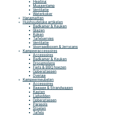
Heating
Muggenlamp
Ventilatie
Waterkoker
Hangmatten
Huishoudelijke artikelen
Badkamer & Keuken
Glazen
Koken
Tafelservies
Ventilatie
Voorraadboxen & Jerrycans
Kampeeraccessoires
Accessoires
Badkamer & Keuken
Droogmolens
Fiets & BBQ hoezen
Opbergtassen
Overige
Kampeermeubelen
Accessoires
Bagage & Strandwagen
Kasten
Ligbedden
Opbergtassen
Parasols
Stoelen
Tafels