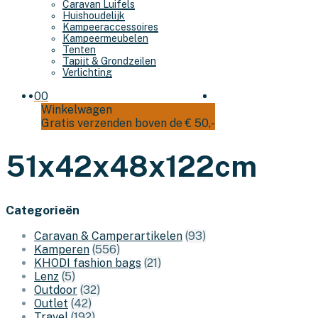
Caravan Luifels
Huishoudelijk
Kampeeraccessoires
Kampeermeubelen
Tenten
Tapijt & Grondzeilen
Verlichting
0
0
Winkelwagen
Gratis verzenden boven de € 50,-
51x42x48x122cm
Categorieën
Caravan & Camperartikelen
(93)
Kamperen
(556)
KHODI fashion bags
(21)
Lenz
(5)
Outdoor
(32)
Outlet
(42)
Travel
(192)