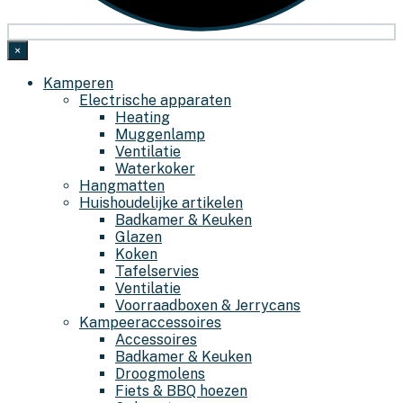
×
Kamperen
Electrische apparaten
Heating
Muggenlamp
Ventilatie
Waterkoker
Hangmatten
Huishoudelijke artikelen
Badkamer & Keuken
Glazen
Koken
Tafelservies
Ventilatie
Voorraadboxen & Jerrycans
Kampeeraccessoires
Accessoires
Badkamer & Keuken
Droogmolens
Fiets & BBQ hoezen