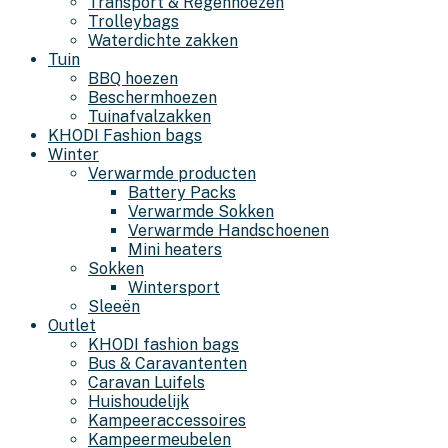
Transport & Regenhoezen
Trolleybags
Waterdichte zakken
Tuin
BBQ hoezen
Beschermhoezen
Tuinafvalzakken
KHODI Fashion bags
Winter
Verwarmde producten
Battery Packs
Verwarmde Sokken
Verwarmde Handschoenen
Mini heaters
Sokken
Wintersport
Sleeën
Outlet
KHODI fashion bags
Bus & Caravantenten
Caravan Luifels
Huishoudelijk
Kampeeraccessoires
Kampeermeubelen