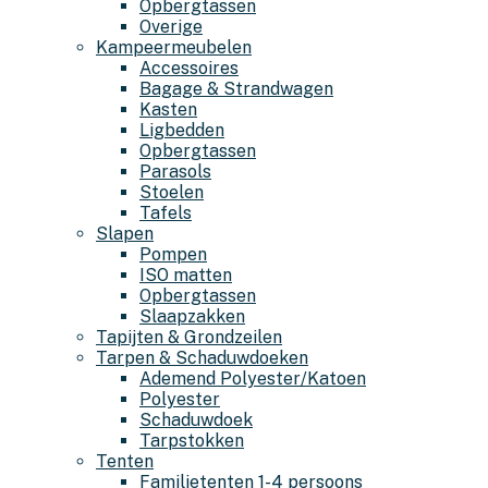
Opbergtassen
Overige
Kampeermeubelen
Accessoires
Bagage & Strandwagen
Kasten
Ligbedden
Opbergtassen
Parasols
Stoelen
Tafels
Slapen
Pompen
ISO matten
Opbergtassen
Slaapzakken
Tapijten & Grondzeilen
Tarpen & Schaduwdoeken
Ademend Polyester/Katoen
Polyester
Schaduwdoek
Tarpstokken
Tenten
Familietenten 1-4 persoons