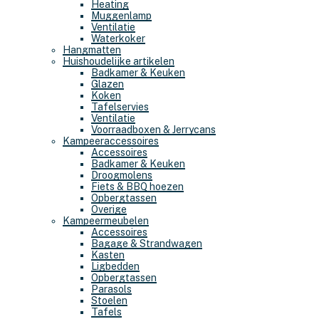
Heating
Muggenlamp
Ventilatie
Waterkoker
Hangmatten
Huishoudelijke artikelen
Badkamer & Keuken
Glazen
Koken
Tafelservies
Ventilatie
Voorraadboxen & Jerrycans
Kampeeraccessoires
Accessoires
Badkamer & Keuken
Droogmolens
Fiets & BBQ hoezen
Opbergtassen
Overige
Kampeermeubelen
Accessoires
Bagage & Strandwagen
Kasten
Ligbedden
Opbergtassen
Parasols
Stoelen
Tafels