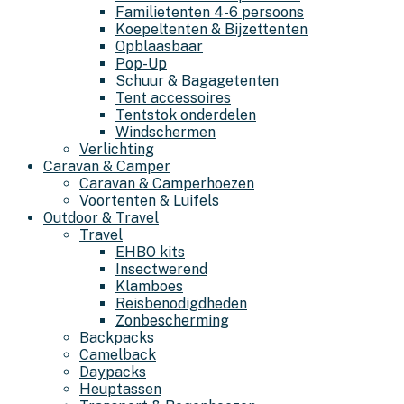
Familietenten 4-6 persoons
Koepeltenten & Bijzettenten
Opblaasbaar
Pop-Up
Schuur & Bagagetenten
Tent accessoires
Tentstok onderdelen
Windschermen
Verlichting
Caravan & Camper
Caravan & Camperhoezen
Voortenten & Luifels
Outdoor & Travel
Travel
EHBO kits
Insectwerend
Klamboes
Reisbenodigdheden
Zonbescherming
Backpacks
Camelback
Daypacks
Heuptassen