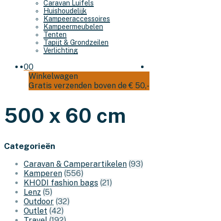
Caravan Luifels
Huishoudelijk
Kampeeraccessoires
Kampeermeubelen
Tenten
Tapijt & Grondzeilen
Verlichting
0
0
Winkelwagen
Gratis verzenden boven de € 50,-
500 x 60 cm
Categorieën
Caravan & Camperartikelen
(93)
Kamperen
(556)
KHODI fashion bags
(21)
Lenz
(5)
Outdoor
(32)
Outlet
(42)
Travel
(192)