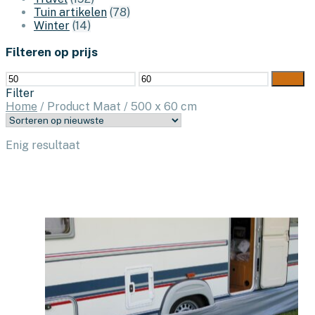
Tuin artikelen
(78)
Winter
(14)
Filteren op prijs
Min.
Max.
Filter
prijs
prijs
Filter
Home
/
Product Maat
/
500 x 60 cm
Enig resultaat