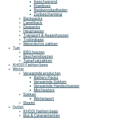
Insectwerend
Klamboes
Reisbenodigdheden
Zonbescherming
Backpacks
Camelback
Daypacks
Heuptassen
Transport & Regenhoezen
Trolleybags
Waterdichte zakken
Tuin
BBQ hoezen
Beschermhoezen
Tuinafvalzakken
KHODI Fashion bags
Winter
Verwarmde producten
Battery Packs
Verwarmde Sokken
Verwarmde Handschoenen
Mini heaters
Sokken
Wintersport
Sleeën
Outlet
KHODI fashion bags
Bus & Caravantenten