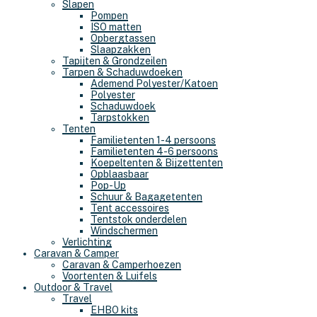
Slapen
Pompen
ISO matten
Opbergtassen
Slaapzakken
Tapijten & Grondzeilen
Tarpen & Schaduwdoeken
Ademend Polyester/Katoen
Polyester
Schaduwdoek
Tarpstokken
Tenten
Familietenten 1-4 persoons
Familietenten 4-6 persoons
Koepeltenten & Bijzettenten
Opblaasbaar
Pop-Up
Schuur & Bagagetenten
Tent accessoires
Tentstok onderdelen
Windschermen
Verlichting
Caravan & Camper
Caravan & Camperhoezen
Voortenten & Luifels
Outdoor & Travel
Travel
EHBO kits