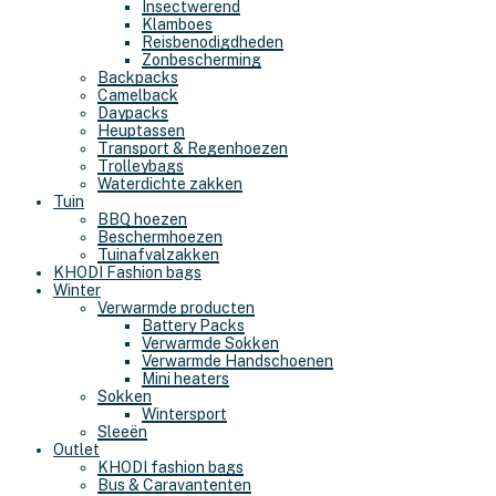
Insectwerend
Klamboes
Reisbenodigdheden
Zonbescherming
Backpacks
Camelback
Daypacks
Heuptassen
Transport & Regenhoezen
Trolleybags
Waterdichte zakken
Tuin
BBQ hoezen
Beschermhoezen
Tuinafvalzakken
KHODI Fashion bags
Winter
Verwarmde producten
Battery Packs
Verwarmde Sokken
Verwarmde Handschoenen
Mini heaters
Sokken
Wintersport
Sleeën
Outlet
KHODI fashion bags
Bus & Caravantenten