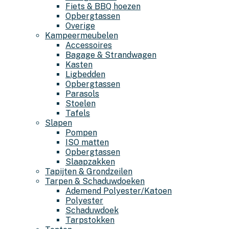
Fiets & BBQ hoezen
Opbergtassen
Overige
Kampeermeubelen
Accessoires
Bagage & Strandwagen
Kasten
Ligbedden
Opbergtassen
Parasols
Stoelen
Tafels
Slapen
Pompen
ISO matten
Opbergtassen
Slaapzakken
Tapijten & Grondzeilen
Tarpen & Schaduwdoeken
Ademend Polyester/Katoen
Polyester
Schaduwdoek
Tarpstokken