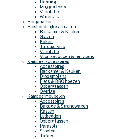
Heating
Muggenlamp
Ventilatie
Waterkoker
Hangmatten
Huishoudelijke artikelen
Badkamer & Keuken
Glazen
Koken
Tafelservies
Ventilatie
Voorraadboxen & Jerrycans
Kampeeraccessoires
Accessoires
Badkamer & Keuken
Droogmolens
Fiets & BBQ hoezen
Opbergtassen
Overige
Kampeermeubelen
Accessoires
Bagage & Strandwagen
Kasten
Ligbedden
Opbergtassen
Parasols
Stoelen
Tafels