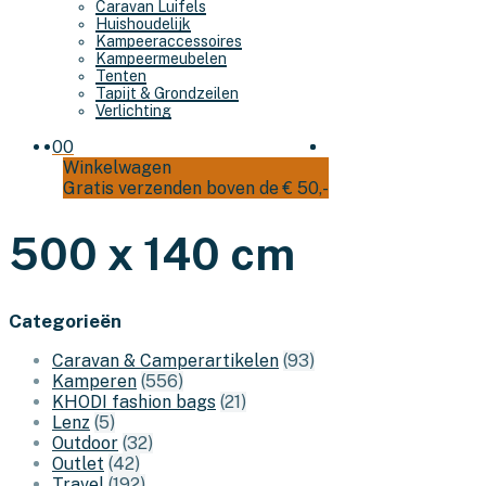
Caravan Luifels
Huishoudelijk
Kampeeraccessoires
Kampeermeubelen
Tenten
Tapijt & Grondzeilen
Verlichting
0
0
Winkelwagen
Gratis verzenden boven de € 50,-
500 x 140 cm
Categorieën
Caravan & Camperartikelen
(93)
Kamperen
(556)
KHODI fashion bags
(21)
Lenz
(5)
Outdoor
(32)
Outlet
(42)
Travel
(192)