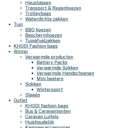
Heuptassen
Transport & Regenhoezen
Trolleybags
Waterdichte zakken
Tuin
BBQ hoezen
Beschermhoezen
Tuinafvalzakken
KHODI Fashion bags
Winter
Verwarmde producten
Battery Packs
Verwarmde Sokken
Verwarmde Handschoenen
Mini heaters
Sokken
Wintersport
Sleeën
Outlet
KHODI fashion bags
Bus & Caravantenten
Caravan Luifels
Huishoudelijk
Kampeeraccessoires