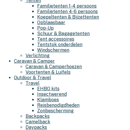
Tenten
Familietenten 1-4 persoons
Familietenten 4-6 persoons
Koepeltenten & Bijzettenten
Opblaasbaar
Pop-Up
Schuur & Bagagetenten
Tent accessoires
Tentstok onderdelen
Windschermen
Verlichting
Caravan & Camper
Caravan & Camperhoezen
Voortenten & Luifels
Outdoor & Travel
Travel
EHBO kits
Insectwerend
Klamboes
Reisbenodigdheden
Zonbescherming
Backpacks
Camelback
Daypacks