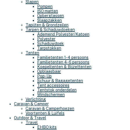
Slapen
Pompen
ISO matten
Opbergtassen
Slaapzakken
Tapijten & Grondzeilen
Tarpen & Schaduwdoeken
Ademend Polyester/Katoen
Polyester
Schaduwdoek
Tarpstokken
Tenten
Familietenten 1-4 persoons
Familietenten 4-6 persoons
Koepeltenten & Bijzettenten
Opblaasbaar
Pop-Up
Schuur & Bagagetenten
Tent accessoires
Tentstok onderdelen
Windschermen
Verlichting
Caravan & Camper
Caravan & Camperhoezen
Voortenten & Luifels
Outdoor & Travel
Travel
EHBO kits