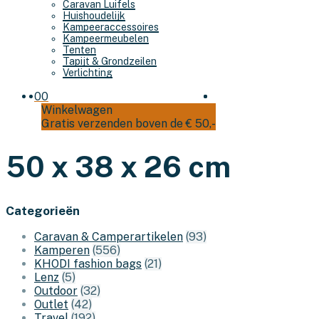
Caravan Luifels
Huishoudelijk
Kampeeraccessoires
Kampeermeubelen
Tenten
Tapijt & Grondzeilen
Verlichting
0
0
Winkelwagen
Gratis verzenden boven de € 50,-
50 x 38 x 26 cm
Categorieën
Caravan & Camperartikelen
(93)
Kamperen
(556)
KHODI fashion bags
(21)
Lenz
(5)
Outdoor
(32)
Outlet
(42)
Travel
(192)