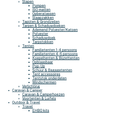
Slapen
Pompen
ISO matten
Opbergtassen
Slaapzakken
Tapijten & Grondzeilen
Tarpen & Schaduwdoeken
Ademend Polyester/Katoen
Polyester
Schaduwdoek
Tarpstokken
Tenten
Familietenten 1-4 persoons
Familietenten 4-6 persoons
Koepeltenten & Bijzettenten
Opblaasbaar
Pop-Up
Schuur & Bagagetenten
Tent accessoires
Tentstok onderdelen
Windschermen
Verlichting
Caravan & Camper
Caravan & Camperhoezen
Voortenten & Luifels
Outdoor & Travel
Travel
EHBO kits