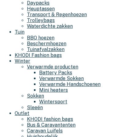
Daypacks
Heuptassen
Transport & Regenhoezen
Trolleybags
Waterdichte zakken
Tuin
BBQ hoezen
Beschermhoezen
Tuinafvalzakken
KHODI Fashion bags
Winter
Verwarmde producten
Battery Packs
Verwarmde Sokken
Verwarmde Handschoenen
Mini heaters
Sokken
Wintersport
Sleeën
Outlet
KHODI fashion bags
Bus & Caravantenten
Caravan Luifels
Huishoudelijk