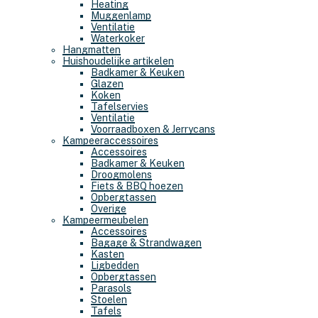
Heating
Muggenlamp
Ventilatie
Waterkoker
Hangmatten
Huishoudelijke artikelen
Badkamer & Keuken
Glazen
Koken
Tafelservies
Ventilatie
Voorraadboxen & Jerrycans
Kampeeraccessoires
Accessoires
Badkamer & Keuken
Droogmolens
Fiets & BBQ hoezen
Opbergtassen
Overige
Kampeermeubelen
Accessoires
Bagage & Strandwagen
Kasten
Ligbedden
Opbergtassen
Parasols
Stoelen
Tafels