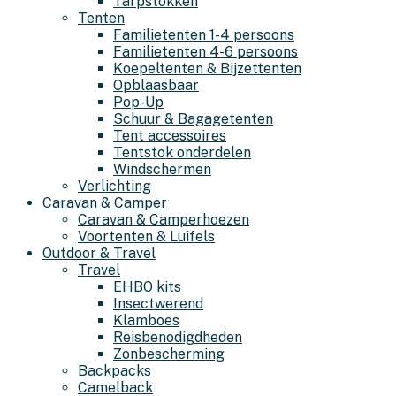
Tarpstokken
Tenten
Familietenten 1-4 persoons
Familietenten 4-6 persoons
Koepeltenten & Bijzettenten
Opblaasbaar
Pop-Up
Schuur & Bagagetenten
Tent accessoires
Tentstok onderdelen
Windschermen
Verlichting
Caravan & Camper
Caravan & Camperhoezen
Voortenten & Luifels
Outdoor & Travel
Travel
EHBO kits
Insectwerend
Klamboes
Reisbenodigdheden
Zonbescherming
Backpacks
Camelback