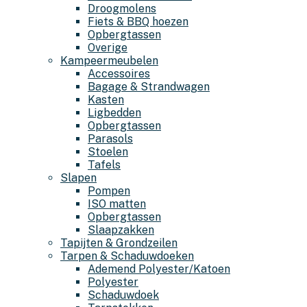
Droogmolens
Fiets & BBQ hoezen
Opbergtassen
Overige
Kampeermeubelen
Accessoires
Bagage & Strandwagen
Kasten
Ligbedden
Opbergtassen
Parasols
Stoelen
Tafels
Slapen
Pompen
ISO matten
Opbergtassen
Slaapzakken
Tapijten & Grondzeilen
Tarpen & Schaduwdoeken
Ademend Polyester/Katoen
Polyester
Schaduwdoek