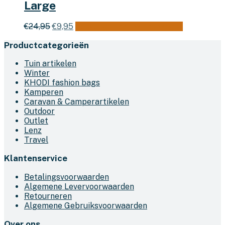
Large
Oorspronkelijke
Huidige
€
24,95
€
9,95
Toevoegen aan winkelwagen
prijs
prijs
Productcategorieën
was:
is:
€24,95.
€9,95.
Tuin artikelen
Winter
KHODI fashion bags
Kamperen
Caravan & Camperartikelen
Outdoor
Outlet
Lenz
Travel
Klantenservice
Betalingsvoorwaarden
Algemene Levervoorwaarden
Retourneren
Algemene Gebruiksvoorwaarden
Over ons