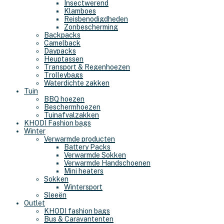
Insectwerend
Klamboes
Reisbenodigdheden
Zonbescherming
Backpacks
Camelback
Daypacks
Heuptassen
Transport & Regenhoezen
Trolleybags
Waterdichte zakken
Tuin
BBQ hoezen
Beschermhoezen
Tuinafvalzakken
KHODI Fashion bags
Winter
Verwarmde producten
Battery Packs
Verwarmde Sokken
Verwarmde Handschoenen
Mini heaters
Sokken
Wintersport
Sleeën
Outlet
KHODI fashion bags
Bus & Caravantenten