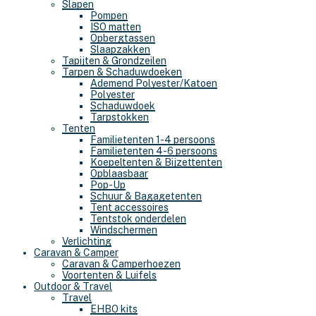
Slapen
Pompen
ISO matten
Opbergtassen
Slaapzakken
Tapijten & Grondzeilen
Tarpen & Schaduwdoeken
Ademend Polyester/Katoen
Polyester
Schaduwdoek
Tarpstokken
Tenten
Familietenten 1-4 persoons
Familietenten 4-6 persoons
Koepeltenten & Bijzettenten
Opblaasbaar
Pop-Up
Schuur & Bagagetenten
Tent accessoires
Tentstok onderdelen
Windschermen
Verlichting
Caravan & Camper
Caravan & Camperhoezen
Voortenten & Luifels
Outdoor & Travel
Travel
EHBO kits