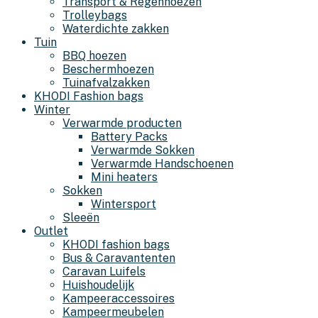
Transport & Regenhoezen
Trolleybags
Waterdichte zakken
Tuin
BBQ hoezen
Beschermhoezen
Tuinafvalzakken
KHODI Fashion bags
Winter
Verwarmde producten
Battery Packs
Verwarmde Sokken
Verwarmde Handschoenen
Mini heaters
Sokken
Wintersport
Sleeën
Outlet
KHODI fashion bags
Bus & Caravantenten
Caravan Luifels
Huishoudelijk
Kampeeraccessoires
Kampeermeubelen