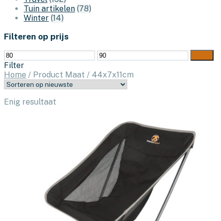
Tuin artikelen
(78)
Winter
(14)
Filteren op prijs
Min.
Max.
Filter
prijs
prijs
Filter
Home
/
Product Maat
/
44x7x11cm
Enig resultaat