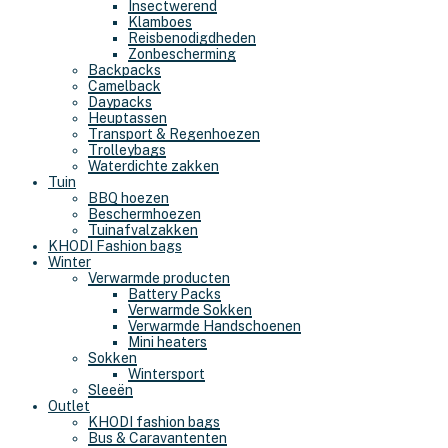
Insectwerend
Klamboes
Reisbenodigdheden
Zonbescherming
Backpacks
Camelback
Daypacks
Heuptassen
Transport & Regenhoezen
Trolleybags
Waterdichte zakken
Tuin
BBQ hoezen
Beschermhoezen
Tuinafvalzakken
KHODI Fashion bags
Winter
Verwarmde producten
Battery Packs
Verwarmde Sokken
Verwarmde Handschoenen
Mini heaters
Sokken
Wintersport
Sleeën
Outlet
KHODI fashion bags
Bus & Caravantenten