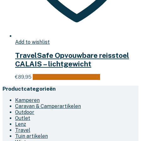
Add to wishlist
TravelSafe Opvouwbare reisstoel
CALAIS – lichtgewicht
€
89,95
Toevoegen aan winkelwagen
Productcategorieën
Kamperen
Caravan & Camperartikelen
Outdoor
Outlet
Lenz
Travel
Tuin artikelen