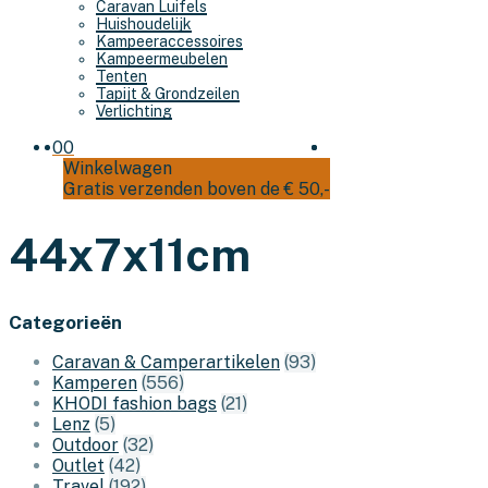
Caravan Luifels
Huishoudelijk
Kampeeraccessoires
Kampeermeubelen
Tenten
Tapijt & Grondzeilen
Verlichting
0
0
Winkelwagen
Gratis verzenden boven de € 50,-
44x7x11cm
Categorieën
Caravan & Camperartikelen
(93)
Kamperen
(556)
KHODI fashion bags
(21)
Lenz
(5)
Outdoor
(32)
Outlet
(42)
Travel
(192)