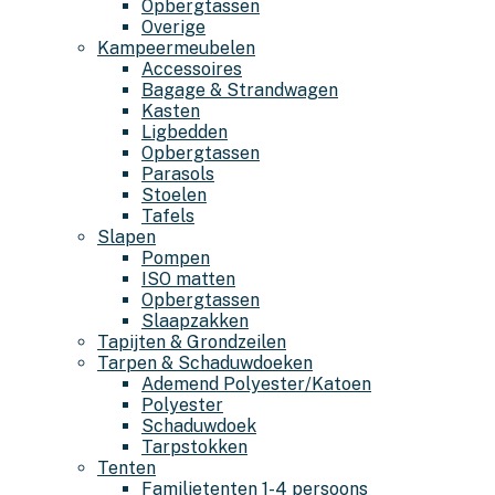
Opbergtassen
Overige
Kampeermeubelen
Accessoires
Bagage & Strandwagen
Kasten
Ligbedden
Opbergtassen
Parasols
Stoelen
Tafels
Slapen
Pompen
ISO matten
Opbergtassen
Slaapzakken
Tapijten & Grondzeilen
Tarpen & Schaduwdoeken
Ademend Polyester/Katoen
Polyester
Schaduwdoek
Tarpstokken
Tenten
Familietenten 1-4 persoons