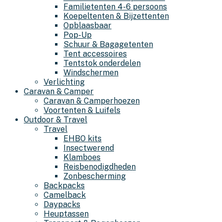
Familietenten 4-6 persoons
Koepeltenten & Bijzettenten
Opblaasbaar
Pop-Up
Schuur & Bagagetenten
Tent accessoires
Tentstok onderdelen
Windschermen
Verlichting
Caravan & Camper
Caravan & Camperhoezen
Voortenten & Luifels
Outdoor & Travel
Travel
EHBO kits
Insectwerend
Klamboes
Reisbenodigdheden
Zonbescherming
Backpacks
Camelback
Daypacks
Heuptassen