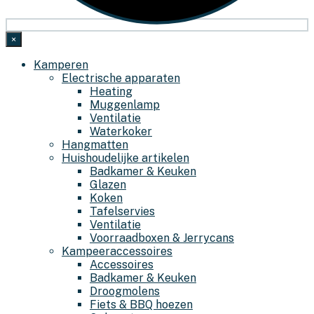
×
Kamperen
Electrische apparaten
Heating
Muggenlamp
Ventilatie
Waterkoker
Hangmatten
Huishoudelijke artikelen
Badkamer & Keuken
Glazen
Koken
Tafelservies
Ventilatie
Voorraadboxen & Jerrycans
Kampeeraccessoires
Accessoires
Badkamer & Keuken
Droogmolens
Fiets & BBQ hoezen