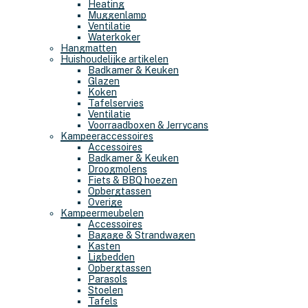
Heating
Muggenlamp
Ventilatie
Waterkoker
Hangmatten
Huishoudelijke artikelen
Badkamer & Keuken
Glazen
Koken
Tafelservies
Ventilatie
Voorraadboxen & Jerrycans
Kampeeraccessoires
Accessoires
Badkamer & Keuken
Droogmolens
Fiets & BBQ hoezen
Opbergtassen
Overige
Kampeermeubelen
Accessoires
Bagage & Strandwagen
Kasten
Ligbedden
Opbergtassen
Parasols
Stoelen
Tafels