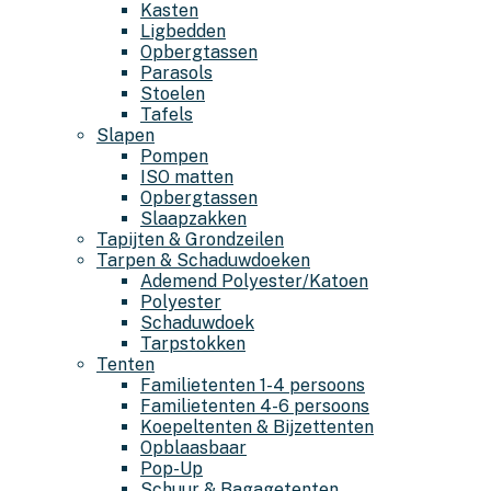
Kasten
Ligbedden
Opbergtassen
Parasols
Stoelen
Tafels
Slapen
Pompen
ISO matten
Opbergtassen
Slaapzakken
Tapijten & Grondzeilen
Tarpen & Schaduwdoeken
Ademend Polyester/Katoen
Polyester
Schaduwdoek
Tarpstokken
Tenten
Familietenten 1-4 persoons
Familietenten 4-6 persoons
Koepeltenten & Bijzettenten
Opblaasbaar
Pop-Up
Schuur & Bagagetenten