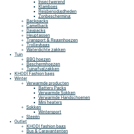
Insectwerend
Klamboes
Reisbenodigdheden
Zonbescherming
Backpacks
Camelback
Daypacks
Heuptassen
Transport & Regenhoezen
Trolleybags
Waterdichte zakken
Tuin
BBQ hoezen
Beschermhoezen
Tuinafvalzakken
KHODI Fashion bags
Winter
Verwarmde producten
Battery Packs
Verwarmde Sokken
Verwarmde Handschoenen
Mini heaters
Sokken
Wintersport
Sleeën
Outlet
KHODI fashion bags
Bus & Caravantenten