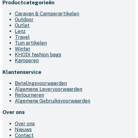
Productcategorieën
was:
is:
heeft
€79,95.
€39,95.
meerdere
Caravan & Camperartikelen
variaties.
Outdoor
Deze
Outlet
optie
Lenz
kan
Travel
gekozen
Tuin artikelen
worden
Winter
op
KHODI fashion bags
de
Kamperen
productpagina
Klantenservice
Betalingsvoorwaarden
Algemene Levervoorwaarden
Retourneren
Algemene Gebruiksvoorwaarden
Over ons
Over ons
Nieuws
Contact