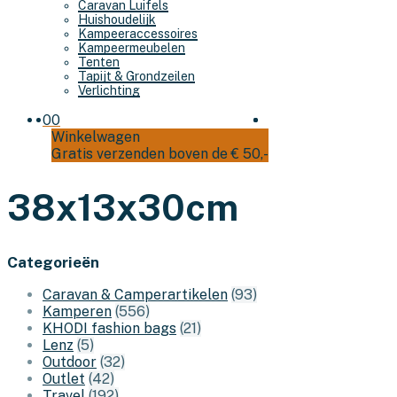
Caravan Luifels
Huishoudelijk
Kampeeraccessoires
Kampeermeubelen
Tenten
Tapijt & Grondzeilen
Verlichting
0
0
Winkelwagen
Gratis verzenden boven de € 50,-
38x13x30cm
Categorieën
Caravan & Camperartikelen
(93)
Kamperen
(556)
KHODI fashion bags
(21)
Lenz
(5)
Outdoor
(32)
Outlet
(42)
Travel
(192)