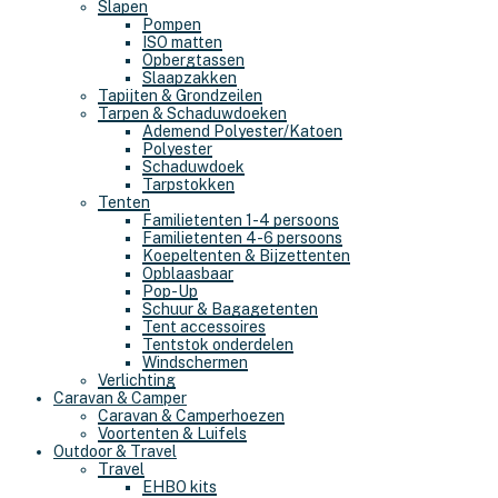
Slapen
Pompen
ISO matten
Opbergtassen
Slaapzakken
Tapijten & Grondzeilen
Tarpen & Schaduwdoeken
Ademend Polyester/Katoen
Polyester
Schaduwdoek
Tarpstokken
Tenten
Familietenten 1-4 persoons
Familietenten 4-6 persoons
Koepeltenten & Bijzettenten
Opblaasbaar
Pop-Up
Schuur & Bagagetenten
Tent accessoires
Tentstok onderdelen
Windschermen
Verlichting
Caravan & Camper
Caravan & Camperhoezen
Voortenten & Luifels
Outdoor & Travel
Travel
EHBO kits