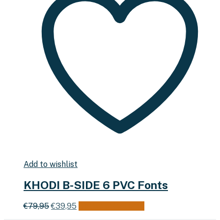
Add to wishlist
KHODI B-SIDE 6 PVC Fonts
Oorspronkelijke
Huidige
Dit
€
79,95
€
39,95
Opties selecteren
prijs
prijs
product