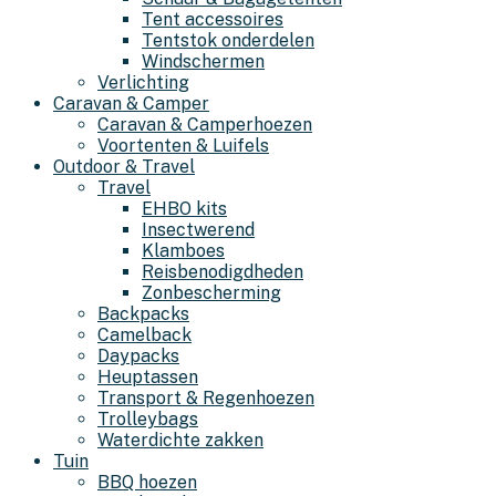
Tent accessoires
Tentstok onderdelen
Windschermen
Verlichting
Caravan & Camper
Caravan & Camperhoezen
Voortenten & Luifels
Outdoor & Travel
Travel
EHBO kits
Insectwerend
Klamboes
Reisbenodigdheden
Zonbescherming
Backpacks
Camelback
Daypacks
Heuptassen
Transport & Regenhoezen
Trolleybags
Waterdichte zakken
Tuin
BBQ hoezen