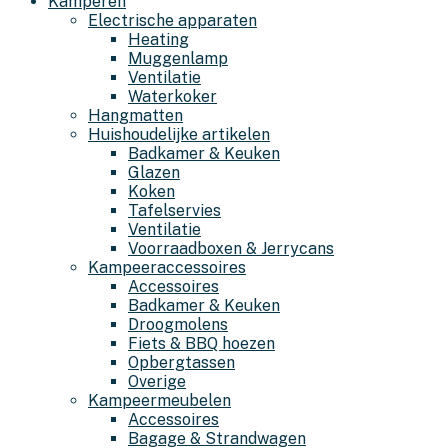
Kamperen
Electrische apparaten
Heating
Muggenlamp
Ventilatie
Waterkoker
Hangmatten
Huishoudelijke artikelen
Badkamer & Keuken
Glazen
Koken
Tafelservies
Ventilatie
Voorraadboxen & Jerrycans
Kampeeraccessoires
Accessoires
Badkamer & Keuken
Droogmolens
Fiets & BBQ hoezen
Opbergtassen
Overige
Kampeermeubelen
Accessoires
Bagage & Strandwagen