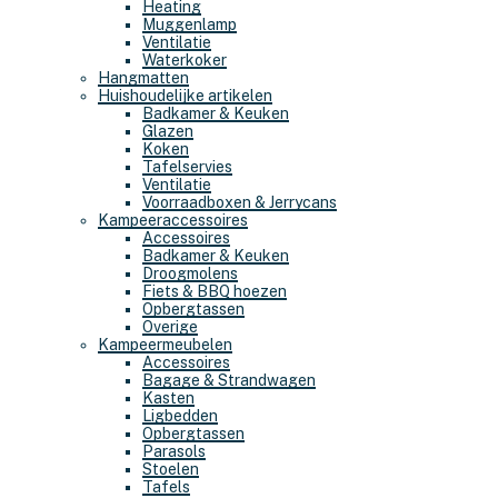
Heating
Muggenlamp
Ventilatie
Waterkoker
Hangmatten
Huishoudelijke artikelen
Badkamer & Keuken
Glazen
Koken
Tafelservies
Ventilatie
Voorraadboxen & Jerrycans
Kampeeraccessoires
Accessoires
Badkamer & Keuken
Droogmolens
Fiets & BBQ hoezen
Opbergtassen
Overige
Kampeermeubelen
Accessoires
Bagage & Strandwagen
Kasten
Ligbedden
Opbergtassen
Parasols
Stoelen
Tafels