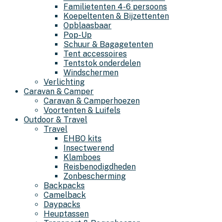
Familietenten 4-6 persoons
Koepeltenten & Bijzettenten
Opblaasbaar
Pop-Up
Schuur & Bagagetenten
Tent accessoires
Tentstok onderdelen
Windschermen
Verlichting
Caravan & Camper
Caravan & Camperhoezen
Voortenten & Luifels
Outdoor & Travel
Travel
EHBO kits
Insectwerend
Klamboes
Reisbenodigdheden
Zonbescherming
Backpacks
Camelback
Daypacks
Heuptassen