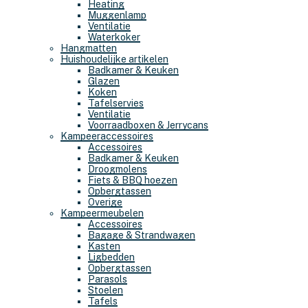
Heating
Muggenlamp
Ventilatie
Waterkoker
Hangmatten
Huishoudelijke artikelen
Badkamer & Keuken
Glazen
Koken
Tafelservies
Ventilatie
Voorraadboxen & Jerrycans
Kampeeraccessoires
Accessoires
Badkamer & Keuken
Droogmolens
Fiets & BBQ hoezen
Opbergtassen
Overige
Kampeermeubelen
Accessoires
Bagage & Strandwagen
Kasten
Ligbedden
Opbergtassen
Parasols
Stoelen
Tafels