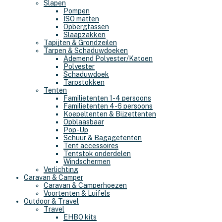
Slapen
Pompen
ISO matten
Opbergtassen
Slaapzakken
Tapijten & Grondzeilen
Tarpen & Schaduwdoeken
Ademend Polyester/Katoen
Polyester
Schaduwdoek
Tarpstokken
Tenten
Familietenten 1-4 persoons
Familietenten 4-6 persoons
Koepeltenten & Bijzettenten
Opblaasbaar
Pop-Up
Schuur & Bagagetenten
Tent accessoires
Tentstok onderdelen
Windschermen
Verlichting
Caravan & Camper
Caravan & Camperhoezen
Voortenten & Luifels
Outdoor & Travel
Travel
EHBO kits