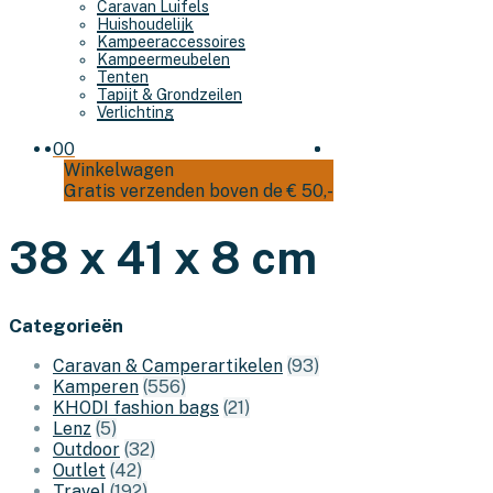
Caravan Luifels
Huishoudelijk
Kampeeraccessoires
Kampeermeubelen
Tenten
Tapijt & Grondzeilen
Verlichting
0
0
Winkelwagen
Gratis verzenden boven de € 50,-
38 x 41 x 8 cm
Categorieën
Caravan & Camperartikelen
(93)
Kamperen
(556)
KHODI fashion bags
(21)
Lenz
(5)
Outdoor
(32)
Outlet
(42)
Travel
(192)