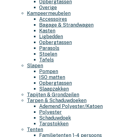
Opbergtassen
Overige
Kampeermeubelen
Accessoires
Bagage & Strandwagen
Kasten
Ligbedden
Opbergtassen
Parasols
Stoelen
Tafels
Slapen
Pompen
ISO matten
Opbergtassen
Slaapzakken
Tapijten & Grondzeilen
Tarpen & Schaduwdoeken
Ademend Polyester/Katoen
Polyester
Schaduwdoek
Tarpstokken
Tenten
Familietenten 1-4 persoons