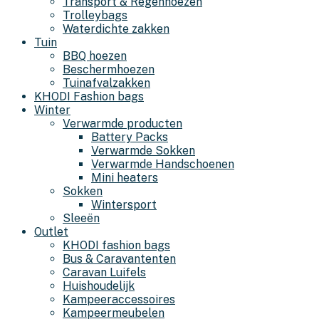
Transport & Regenhoezen
Trolleybags
Waterdichte zakken
Tuin
BBQ hoezen
Beschermhoezen
Tuinafvalzakken
KHODI Fashion bags
Winter
Verwarmde producten
Battery Packs
Verwarmde Sokken
Verwarmde Handschoenen
Mini heaters
Sokken
Wintersport
Sleeën
Outlet
KHODI fashion bags
Bus & Caravantenten
Caravan Luifels
Huishoudelijk
Kampeeraccessoires
Kampeermeubelen