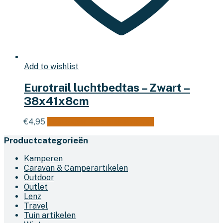
Add to wishlist
Eurotrail luchtbedtas – Zwart –
38x41x8cm
€
4,95
Toevoegen aan winkelwagen
Productcategorieën
Kamperen
Caravan & Camperartikelen
Outdoor
Outlet
Lenz
Travel
Tuin artikelen