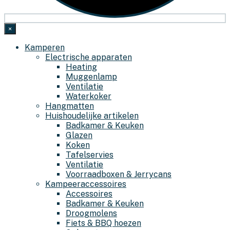
×
Kamperen
Electrische apparaten
Heating
Muggenlamp
Ventilatie
Waterkoker
Hangmatten
Huishoudelijke artikelen
Badkamer & Keuken
Glazen
Koken
Tafelservies
Ventilatie
Voorraadboxen & Jerrycans
Kampeeraccessoires
Accessoires
Badkamer & Keuken
Droogmolens
Fiets & BBQ hoezen