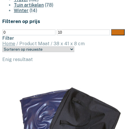
Tuin artikelen
(78)
Winter
(14)
Filteren op prijs
Min.
Max.
Filter
prijs
prijs
Filter
Home
/
Product Maat
/
38 x 41 x 8 cm
Enig resultaat