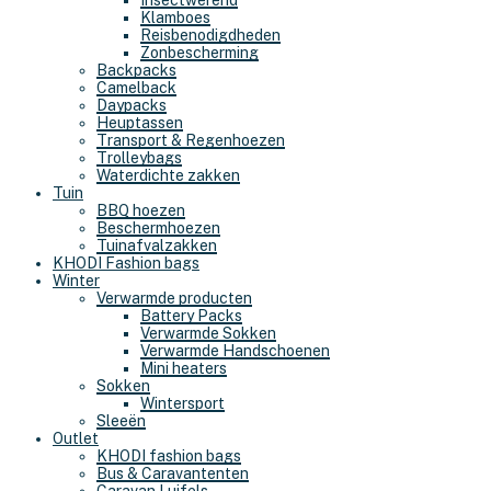
Insectwerend
Klamboes
Reisbenodigdheden
Zonbescherming
Backpacks
Camelback
Daypacks
Heuptassen
Transport & Regenhoezen
Trolleybags
Waterdichte zakken
Tuin
BBQ hoezen
Beschermhoezen
Tuinafvalzakken
KHODI Fashion bags
Winter
Verwarmde producten
Battery Packs
Verwarmde Sokken
Verwarmde Handschoenen
Mini heaters
Sokken
Wintersport
Sleeën
Outlet
KHODI fashion bags
Bus & Caravantenten