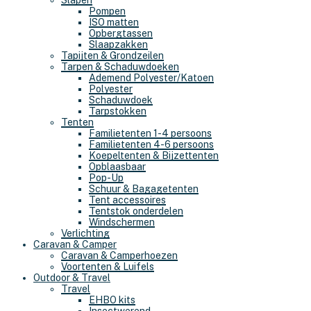
Slapen
Pompen
ISO matten
Opbergtassen
Slaapzakken
Tapijten & Grondzeilen
Tarpen & Schaduwdoeken
Ademend Polyester/Katoen
Polyester
Schaduwdoek
Tarpstokken
Tenten
Familietenten 1-4 persoons
Familietenten 4-6 persoons
Koepeltenten & Bijzettenten
Opblaasbaar
Pop-Up
Schuur & Bagagetenten
Tent accessoires
Tentstok onderdelen
Windschermen
Verlichting
Caravan & Camper
Caravan & Camperhoezen
Voortenten & Luifels
Outdoor & Travel
Travel
EHBO kits