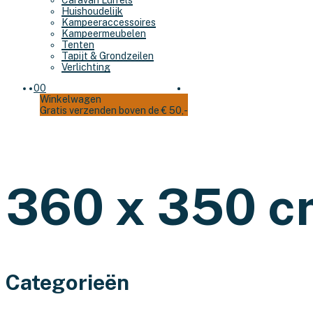
Caravan Luifels
Huishoudelijk
Kampeeraccessoires
Kampeermeubelen
Tenten
Tapijt & Grondzeilen
Verlichting
0
0
Winkelwagen
Gratis verzenden boven de € 50,-
360 x 350 c
Categorieën