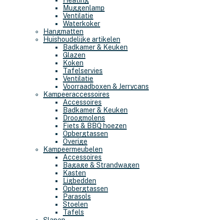
Heating
Muggenlamp
Ventilatie
Waterkoker
Hangmatten
Huishoudelijke artikelen
Badkamer & Keuken
Glazen
Koken
Tafelservies
Ventilatie
Voorraadboxen & Jerrycans
Kampeeraccessoires
Accessoires
Badkamer & Keuken
Droogmolens
Fiets & BBQ hoezen
Opbergtassen
Overige
Kampeermeubelen
Accessoires
Bagage & Strandwagen
Kasten
Ligbedden
Opbergtassen
Parasols
Stoelen
Tafels