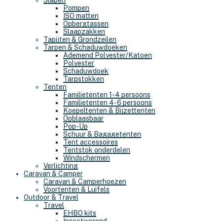
Slapen
Pompen
ISO matten
Opbergtassen
Slaapzakken
Tapijten & Grondzeilen
Tarpen & Schaduwdoeken
Ademend Polyester/Katoen
Polyester
Schaduwdoek
Tarpstokken
Tenten
Familietenten 1-4 persoons
Familietenten 4-6 persoons
Koepeltenten & Bijzettenten
Opblaasbaar
Pop-Up
Schuur & Bagagetenten
Tent accessoires
Tentstok onderdelen
Windschermen
Verlichting
Caravan & Camper
Caravan & Camperhoezen
Voortenten & Luifels
Outdoor & Travel
Travel
EHBO kits