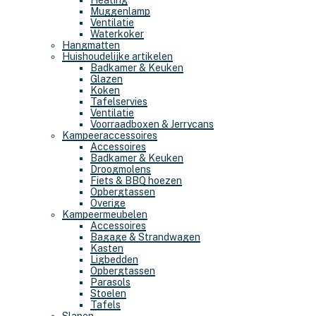
Heating
Muggenlamp
Ventilatie
Waterkoker
Hangmatten
Huishoudelijke artikelen
Badkamer & Keuken
Glazen
Koken
Tafelservies
Ventilatie
Voorraadboxen & Jerrycans
Kampeeraccessoires
Accessoires
Badkamer & Keuken
Droogmolens
Fiets & BBQ hoezen
Opbergtassen
Overige
Kampeermeubelen
Accessoires
Bagage & Strandwagen
Kasten
Ligbedden
Opbergtassen
Parasols
Stoelen
Tafels