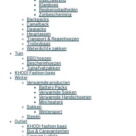
Insectwerend
Klamboes
Reisbenodigdheden
Zonbescherming
Backpacks
Camelback
Daypacks
Heuptassen
Transport & Regenhoezen
Trolleybags
Waterdichte zakken
Tuin
BBQ hoezen
Beschermhoezen
Tuinafvalzakken
KHODI Fashion bags
Winter
Verwarmde producten
Battery Packs
Verwarmde Sokken
Verwarmde Handschoenen
Mini heaters
Sokken
Wintersport
Sleeën
Outlet
KHODI fashion bags
Bus & Caravantenten