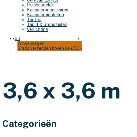
Caravan Luifels
Huishoudelijk
Kampeeraccessoires
Kampeermeubelen
Tenten
Tapijt & Grondzeilen
Verlichting
0
0
Winkelwagen
Gratis verzenden boven de € 50,-
3,6 x 3,6 m
Categorieën