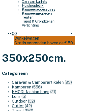
Caravan Luifels
Huishoudelijk
Kampeeraccessoires
Kampeermeubelen
Tenten
Tapijt & Grondzeilen
Verlichting
0
0
Winkelwagen
Gratis verzenden boven de € 50,-
350x250cm.
Categorieën
Caravan & Camperartikelen
(93)
Kamperen
(556)
KHODI fashion bags
(21)
Lenz
(5)
Outdoor
(32)
Outlet
(42)
Travel
(192)