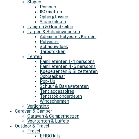
Slapen
Pompen
ISO matten
Opbergtassen
Slaapzakken
Tapijten & Grondzeilen
Tarpen & Schaduwdoeken
Ademend Polyester/Katoen
Polyester
Schaduwdoek
Tarpstokken
Tenten
Familietenten 1-4 persoons
Familietenten 4-6 persoons
Koepeltenten & Bijzettenten
Opblaasbaar
Pop-Up
Schuur & Bagagetenten
Tent accessoires
Tentstok onderdelen
Windschermen
Verlichting
Caravan & Camper
Caravan & Camperhoezen
Voortenten & Luifels
Outdoor & Travel
Travel
EHBO kits