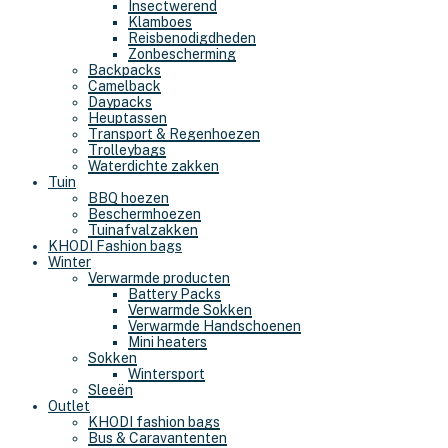
Insectwerend
Klamboes
Reisbenodigdheden
Zonbescherming
Backpacks
Camelback
Daypacks
Heuptassen
Transport & Regenhoezen
Trolleybags
Waterdichte zakken
Tuin
BBQ hoezen
Beschermhoezen
Tuinafvalzakken
KHODI Fashion bags
Winter
Verwarmde producten
Battery Packs
Verwarmde Sokken
Verwarmde Handschoenen
Mini heaters
Sokken
Wintersport
Sleeën
Outlet
KHODI fashion bags
Bus & Caravantenten