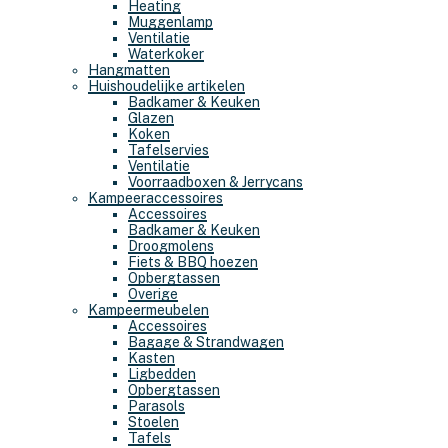
Heating
Muggenlamp
Ventilatie
Waterkoker
Hangmatten
Huishoudelijke artikelen
Badkamer & Keuken
Glazen
Koken
Tafelservies
Ventilatie
Voorraadboxen & Jerrycans
Kampeeraccessoires
Accessoires
Badkamer & Keuken
Droogmolens
Fiets & BBQ hoezen
Opbergtassen
Overige
Kampeermeubelen
Accessoires
Bagage & Strandwagen
Kasten
Ligbedden
Opbergtassen
Parasols
Stoelen
Tafels