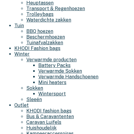
Heuptassen
Transport & Regenhoezen
Trolleybags
Waterdichte zakken
Tuin
BBQ hoezen
Beschermhoezen
Tuinafvalzakken
KHODI Fashion bags
Winter
Verwarmde producten
Battery Packs
Verwarmde Sokken
Verwarmde Handschoenen
Mini heaters
Sokken
Wintersport
Sleeën
Outlet
KHODI fashion bags
Bus & Caravantenten
Caravan Luifels
Huishoudelijk
Kampeeraccessoires