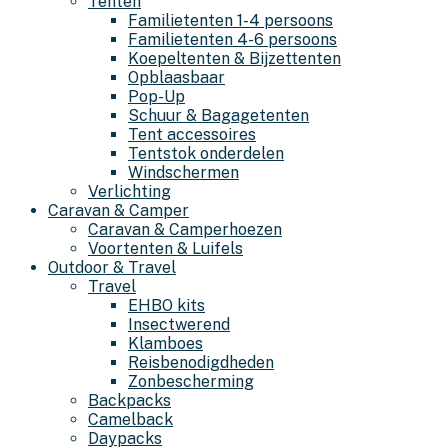
Tenten
Familietenten 1-4 persoons
Familietenten 4-6 persoons
Koepeltenten & Bijzettenten
Opblaasbaar
Pop-Up
Schuur & Bagagetenten
Tent accessoires
Tentstok onderdelen
Windschermen
Verlichting
Caravan & Camper
Caravan & Camperhoezen
Voortenten & Luifels
Outdoor & Travel
Travel
EHBO kits
Insectwerend
Klamboes
Reisbenodigdheden
Zonbescherming
Backpacks
Camelback
Daypacks