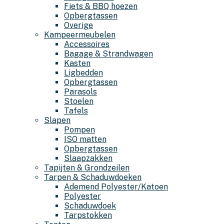
Fiets & BBQ hoezen
Opbergtassen
Overige
Kampeermeubelen
Accessoires
Bagage & Strandwagen
Kasten
Ligbedden
Opbergtassen
Parasols
Stoelen
Tafels
Slapen
Pompen
ISO matten
Opbergtassen
Slaapzakken
Tapijten & Grondzeilen
Tarpen & Schaduwdoeken
Ademend Polyester/Katoen
Polyester
Schaduwdoek
Tarpstokken