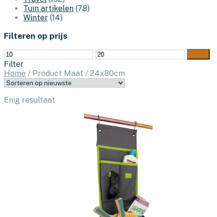
Tuin artikelen
(78)
Winter
(14)
Filteren op prijs
Min.
Max.
Filter
prijs
prijs
Filter
Home
/
Product Maat
/
24x80cm
Enig resultaat