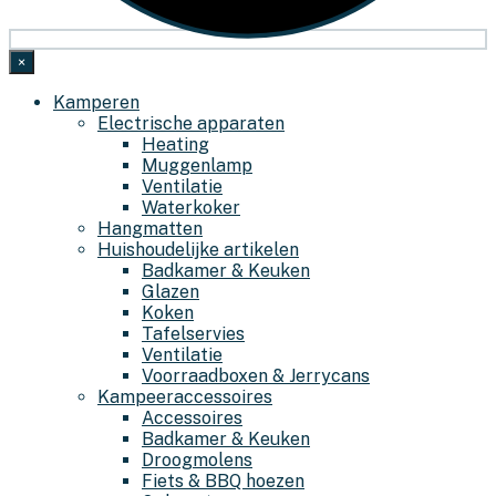
×
Kamperen
Electrische apparaten
Heating
Muggenlamp
Ventilatie
Waterkoker
Hangmatten
Huishoudelijke artikelen
Badkamer & Keuken
Glazen
Koken
Tafelservies
Ventilatie
Voorraadboxen & Jerrycans
Kampeeraccessoires
Accessoires
Badkamer & Keuken
Droogmolens
Fiets & BBQ hoezen