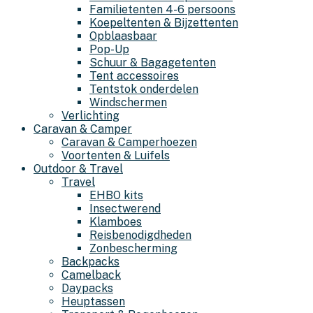
Familietenten 4-6 persoons
Koepeltenten & Bijzettenten
Opblaasbaar
Pop-Up
Schuur & Bagagetenten
Tent accessoires
Tentstok onderdelen
Windschermen
Verlichting
Caravan & Camper
Caravan & Camperhoezen
Voortenten & Luifels
Outdoor & Travel
Travel
EHBO kits
Insectwerend
Klamboes
Reisbenodigdheden
Zonbescherming
Backpacks
Camelback
Daypacks
Heuptassen