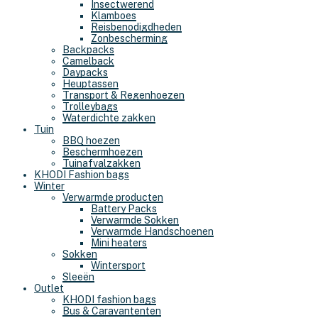
Insectwerend
Klamboes
Reisbenodigdheden
Zonbescherming
Backpacks
Camelback
Daypacks
Heuptassen
Transport & Regenhoezen
Trolleybags
Waterdichte zakken
Tuin
BBQ hoezen
Beschermhoezen
Tuinafvalzakken
KHODI Fashion bags
Winter
Verwarmde producten
Battery Packs
Verwarmde Sokken
Verwarmde Handschoenen
Mini heaters
Sokken
Wintersport
Sleeën
Outlet
KHODI fashion bags
Bus & Caravantenten