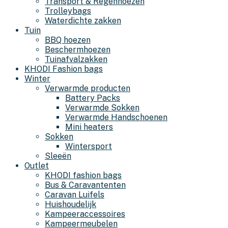
Transport & Regenhoezen
Trolleybags
Waterdichte zakken
Tuin
BBQ hoezen
Beschermhoezen
Tuinafvalzakken
KHODI Fashion bags
Winter
Verwarmde producten
Battery Packs
Verwarmde Sokken
Verwarmde Handschoenen
Mini heaters
Sokken
Wintersport
Sleeën
Outlet
KHODI fashion bags
Bus & Caravantenten
Caravan Luifels
Huishoudelijk
Kampeeraccessoires
Kampeermeubelen