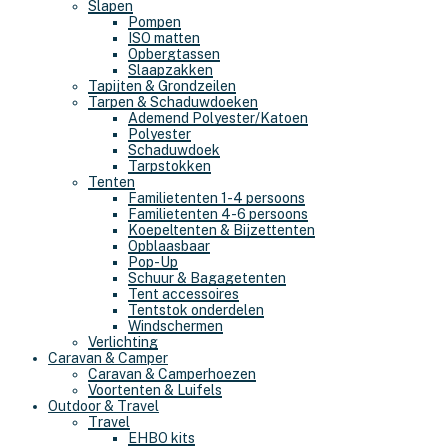
Slapen
Pompen
ISO matten
Opbergtassen
Slaapzakken
Tapijten & Grondzeilen
Tarpen & Schaduwdoeken
Ademend Polyester/Katoen
Polyester
Schaduwdoek
Tarpstokken
Tenten
Familietenten 1-4 persoons
Familietenten 4-6 persoons
Koepeltenten & Bijzettenten
Opblaasbaar
Pop-Up
Schuur & Bagagetenten
Tent accessoires
Tentstok onderdelen
Windschermen
Verlichting
Caravan & Camper
Caravan & Camperhoezen
Voortenten & Luifels
Outdoor & Travel
Travel
EHBO kits