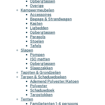
Opbergtassen
Overige
Kampeermeubelen
Accessoires
Bagage & Strandwagen
Kasten
Ligbedden
Opbergtassen
Parasols
Stoelen
Tafels
Slapen
Pompen
ISO matten
Opbergtassen
Slaapzakken
Tapijten & Grondzeilen
Tarpen & Schaduwdoeken
Ademend Polyester/Katoen
Polyester
Schaduwdoek
Tarpstokken
Tenten
Familietenten 1-4 persoons