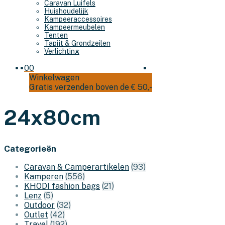
Caravan Luifels
Huishoudelijk
Kampeeraccessoires
Kampeermeubelen
Tenten
Tapijt & Grondzeilen
Verlichting
0
0
Winkelwagen
Gratis verzenden boven de € 50,-
24x80cm
Categorieën
Caravan & Camperartikelen
(93)
Kamperen
(556)
KHODI fashion bags
(21)
Lenz
(5)
Outdoor
(32)
Outlet
(42)
Travel
(192)