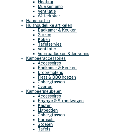
Heating
Muggenlamp
Ventilatie
Waterkoker
Hangmatten
Huishoudelijke artikelen
Badkamer & Keuken
Glazen
Koken
Tafelservies
Ventilatie
Voorraadboxen & Jerrycans
Kampeeraccessoires
Accessoires
Badkamer & Keuken
Droogmolens
Fiets & BBQ hoezen
Opbergtassen
Overige
Kampeermeubelen
Accessoires
Bagage & Strandwagen
Kasten
Ligbedden
Opbergtassen
Parasols
Stoelen
Tafels