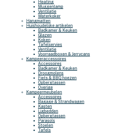
Heating
Muggenlamp
Ventilatie
Waterkoker
Hangmatten
Huishoudelijke artikelen
Badkamer & Keuken
Glazen
Koken
Tafelservies
Ventilatie
Voorraadboxen & Jerrycans
Kampeeraccessoires
Accessoires
Badkamer & Keuken
Droogmolens
Fiets & BBQ hoezen
Opbergtassen
Overige
Kampeermeubelen
Accessoires
Bagage & Strandwagen
Kasten
Ligbedden
Opbergtassen
Parasols
Stoelen
Tafels