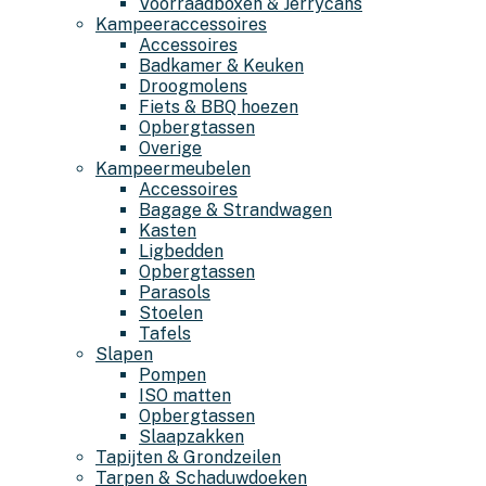
Voorraadboxen & Jerrycans
Kampeeraccessoires
Accessoires
Badkamer & Keuken
Droogmolens
Fiets & BBQ hoezen
Opbergtassen
Overige
Kampeermeubelen
Accessoires
Bagage & Strandwagen
Kasten
Ligbedden
Opbergtassen
Parasols
Stoelen
Tafels
Slapen
Pompen
ISO matten
Opbergtassen
Slaapzakken
Tapijten & Grondzeilen
Tarpen & Schaduwdoeken