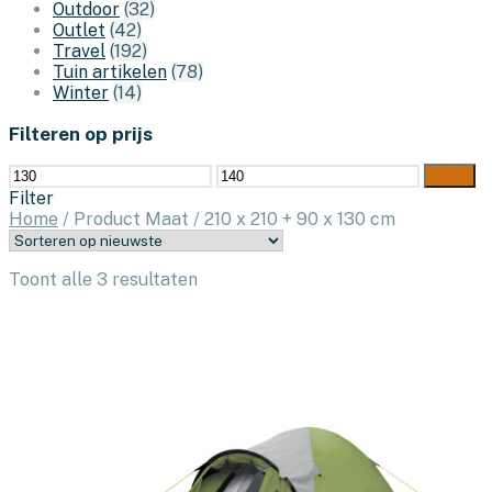
Outdoor
(32)
Outlet
(42)
Travel
(192)
Tuin artikelen
(78)
Winter
(14)
Filteren op prijs
Min.
Max.
Filter
prijs
prijs
Filter
Home
/
Product Maat
/
210 x 210 + 90 x 130 cm
Gesorteerd
Toont alle 3 resultaten
op
nieuwste