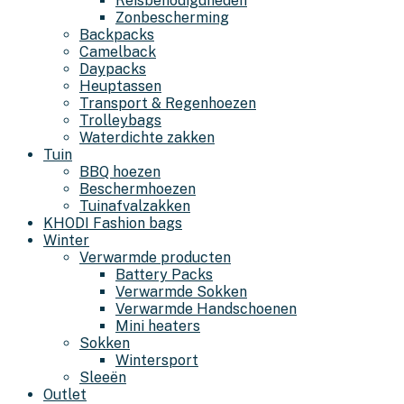
Reisbenodigdheden
Zonbescherming
Backpacks
Camelback
Daypacks
Heuptassen
Transport & Regenhoezen
Trolleybags
Waterdichte zakken
Tuin
BBQ hoezen
Beschermhoezen
Tuinafvalzakken
KHODI Fashion bags
Winter
Verwarmde producten
Battery Packs
Verwarmde Sokken
Verwarmde Handschoenen
Mini heaters
Sokken
Wintersport
Sleeën
Outlet