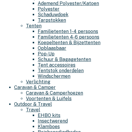
Ademend Polyester/Katoen
Polyester
Schaduwdoek
Tarpstokken
Tenten
Familietenten 1-4 persoons
Familietenten 4-6 persoons
Koepeltenten & Bijzettenten
Opblaasbaar
Pop-Up
Schuur & Bagagetenten
Tent accessoires
Tentstok onderdelen
Windschermen
Verlichting
Caravan & Camper
Caravan & Camperhoezen
Voortenten & Luifels
Outdoor & Travel
Travel
EHBO kits
Insectwerend
Klamboes