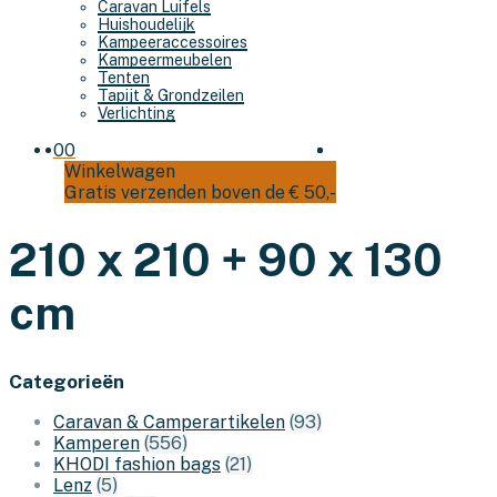
Caravan Luifels
Huishoudelijk
Kampeeraccessoires
Kampeermeubelen
Tenten
Tapijt & Grondzeilen
Verlichting
0
0
Winkelwagen
Gratis verzenden boven de € 50,-
210 x 210 + 90 x 130
cm
Categorieën
Caravan & Camperartikelen
(93)
Kamperen
(556)
KHODI fashion bags
(21)
Lenz
(5)