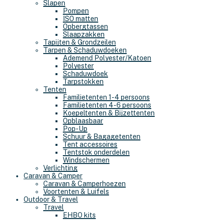
Slapen
Pompen
ISO matten
Opbergtassen
Slaapzakken
Tapijten & Grondzeilen
Tarpen & Schaduwdoeken
Ademend Polyester/Katoen
Polyester
Schaduwdoek
Tarpstokken
Tenten
Familietenten 1-4 persoons
Familietenten 4-6 persoons
Koepeltenten & Bijzettenten
Opblaasbaar
Pop-Up
Schuur & Bagagetenten
Tent accessoires
Tentstok onderdelen
Windschermen
Verlichting
Caravan & Camper
Caravan & Camperhoezen
Voortenten & Luifels
Outdoor & Travel
Travel
EHBO kits