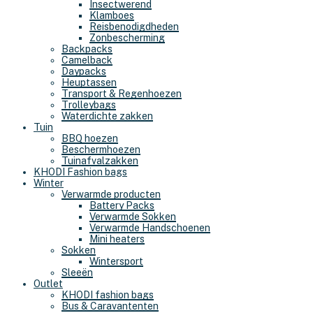
Insectwerend
Klamboes
Reisbenodigdheden
Zonbescherming
Backpacks
Camelback
Daypacks
Heuptassen
Transport & Regenhoezen
Trolleybags
Waterdichte zakken
Tuin
BBQ hoezen
Beschermhoezen
Tuinafvalzakken
KHODI Fashion bags
Winter
Verwarmde producten
Battery Packs
Verwarmde Sokken
Verwarmde Handschoenen
Mini heaters
Sokken
Wintersport
Sleeën
Outlet
KHODI fashion bags
Bus & Caravantenten