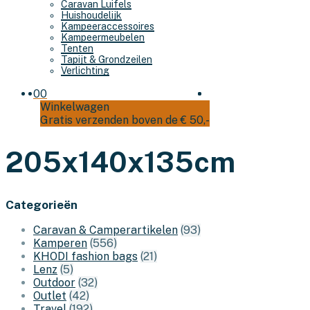
Caravan Luifels
Huishoudelijk
Kampeeraccessoires
Kampeermeubelen
Tenten
Tapijt & Grondzeilen
Verlichting
0
0
Winkelwagen
Gratis verzenden boven de € 50,-
205x140x135cm
Categorieën
Caravan & Camperartikelen
(93)
Kamperen
(556)
KHODI fashion bags
(21)
Lenz
(5)
Outdoor
(32)
Outlet
(42)
Travel
(192)