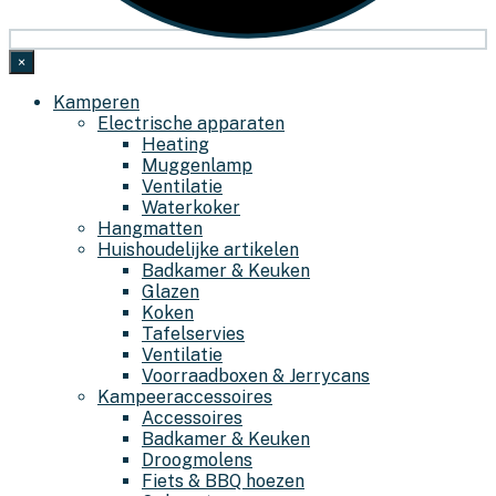
×
Kamperen
Electrische apparaten
Heating
Muggenlamp
Ventilatie
Waterkoker
Hangmatten
Huishoudelijke artikelen
Badkamer & Keuken
Glazen
Koken
Tafelservies
Ventilatie
Voorraadboxen & Jerrycans
Kampeeraccessoires
Accessoires
Badkamer & Keuken
Droogmolens
Fiets & BBQ hoezen