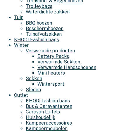
Transport & Regenhoezen
Trolleybags
Waterdichte zakken
Tuin
BBQ hoezen
Beschermhoezen
Tuinafvalzakken
KHODI Fashion bags
Winter
Verwarmde producten
Battery Packs
Verwarmde Sokken
Verwarmde Handschoenen
Mini heaters
Sokken
Wintersport
Sleeën
Outlet
KHODI fashion bags
Bus & Caravantenten
Caravan Luifels
Huishoudelijk
Kampeeraccessoires
Kampeermeubelen