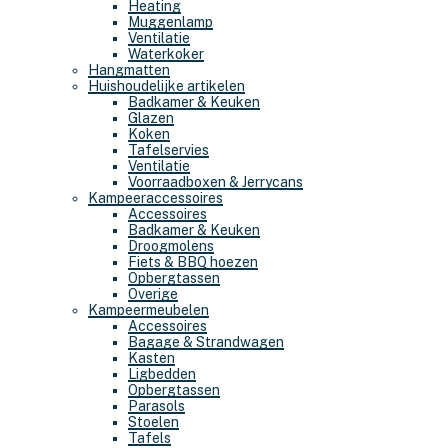
Heating
Muggenlamp
Ventilatie
Waterkoker
Hangmatten
Huishoudelijke artikelen
Badkamer & Keuken
Glazen
Koken
Tafelservies
Ventilatie
Voorraadboxen & Jerrycans
Kampeeraccessoires
Accessoires
Badkamer & Keuken
Droogmolens
Fiets & BBQ hoezen
Opbergtassen
Overige
Kampeermeubelen
Accessoires
Bagage & Strandwagen
Kasten
Ligbedden
Opbergtassen
Parasols
Stoelen
Tafels