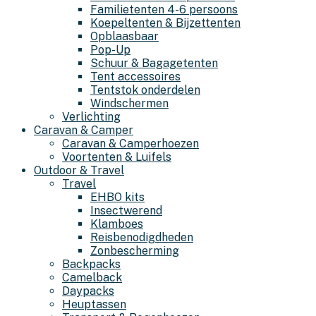
Familietenten 4-6 persoons
Koepeltenten & Bijzettenten
Opblaasbaar
Pop-Up
Schuur & Bagagetenten
Tent accessoires
Tentstok onderdelen
Windschermen
Verlichting
Caravan & Camper
Caravan & Camperhoezen
Voortenten & Luifels
Outdoor & Travel
Travel
EHBO kits
Insectwerend
Klamboes
Reisbenodigdheden
Zonbescherming
Backpacks
Camelback
Daypacks
Heuptassen