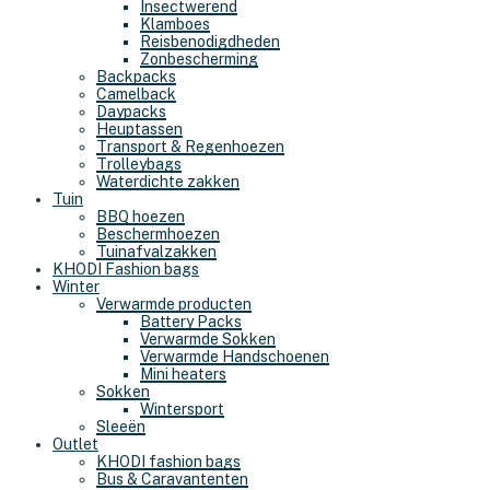
Insectwerend
Klamboes
Reisbenodigdheden
Zonbescherming
Backpacks
Camelback
Daypacks
Heuptassen
Transport & Regenhoezen
Trolleybags
Waterdichte zakken
Tuin
BBQ hoezen
Beschermhoezen
Tuinafvalzakken
KHODI Fashion bags
Winter
Verwarmde producten
Battery Packs
Verwarmde Sokken
Verwarmde Handschoenen
Mini heaters
Sokken
Wintersport
Sleeën
Outlet
KHODI fashion bags
Bus & Caravantenten