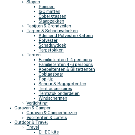
Slapen
Pompen
ISO matten
Opbergtassen
Slaapzakken
Tapijten & Grondzeilen
Tarpen & Schaduwdoeken
Ademend Polyester/Katoen
Polyester
Schaduwdoek
Tarpstokken
Tenten
Familietenten 1-4 persoons
Familietenten 4-6 persoons
Koepeltenten & Bijzettenten
Opblaasbaar
Pop-Up
Schuur & Bagagetenten
Tent accessoires
Tentstok onderdelen
Windschermen
Verlichting
Caravan & Camper
Caravan & Camperhoezen
Voortenten & Luifels
Outdoor & Travel
Travel
EHBO kits