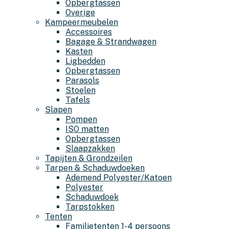
Opbergtassen
Overige
Kampeermeubelen
Accessoires
Bagage & Strandwagen
Kasten
Ligbedden
Opbergtassen
Parasols
Stoelen
Tafels
Slapen
Pompen
ISO matten
Opbergtassen
Slaapzakken
Tapijten & Grondzeilen
Tarpen & Schaduwdoeken
Ademend Polyester/Katoen
Polyester
Schaduwdoek
Tarpstokken
Tenten
Familietenten 1-4 persoons