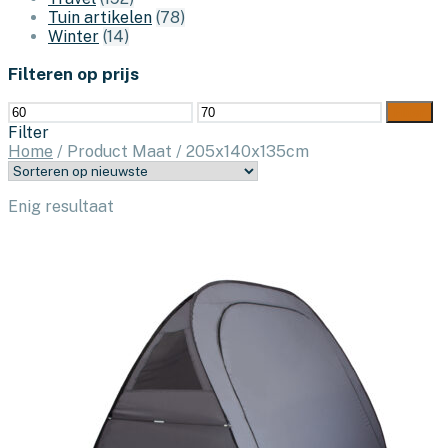
Tuin artikelen
(78)
Winter
(14)
Filteren op prijs
Min.
Max.
Filter
prijs
prijs
Filter
Home
/
Product Maat
/
205x140x135cm
Enig resultaat