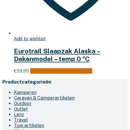
Add to wishlist
Eurotrail Slaapzak Alaska –
Dekenmodel – temp 0 ºC
€
59,95
Toevoegen aan winkelwagen
Productcategorieën
Kamperen
Caravan & Camperartikelen
Outdoor
Outlet
Lenz
Travel
Tuin artikelen