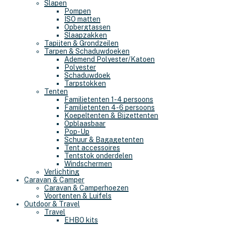
Slapen
Pompen
ISO matten
Opbergtassen
Slaapzakken
Tapijten & Grondzeilen
Tarpen & Schaduwdoeken
Ademend Polyester/Katoen
Polyester
Schaduwdoek
Tarpstokken
Tenten
Familietenten 1-4 persoons
Familietenten 4-6 persoons
Koepeltenten & Bijzettenten
Opblaasbaar
Pop-Up
Schuur & Bagagetenten
Tent accessoires
Tentstok onderdelen
Windschermen
Verlichting
Caravan & Camper
Caravan & Camperhoezen
Voortenten & Luifels
Outdoor & Travel
Travel
EHBO kits