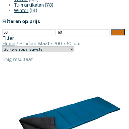
Tuin artikelen
(78)
Winter
(14)
Filteren op prijs
Min.
Max.
Filter
prijs
prijs
Filter
Home
/
Product Maat
/
200 x 80 cm
Enig resultaat