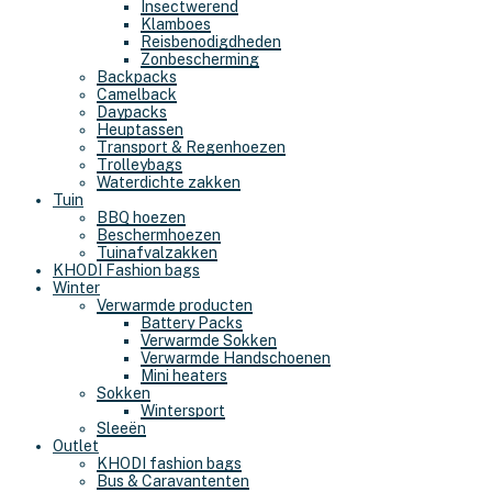
Insectwerend
Klamboes
Reisbenodigdheden
Zonbescherming
Backpacks
Camelback
Daypacks
Heuptassen
Transport & Regenhoezen
Trolleybags
Waterdichte zakken
Tuin
BBQ hoezen
Beschermhoezen
Tuinafvalzakken
KHODI Fashion bags
Winter
Verwarmde producten
Battery Packs
Verwarmde Sokken
Verwarmde Handschoenen
Mini heaters
Sokken
Wintersport
Sleeën
Outlet
KHODI fashion bags
Bus & Caravantenten