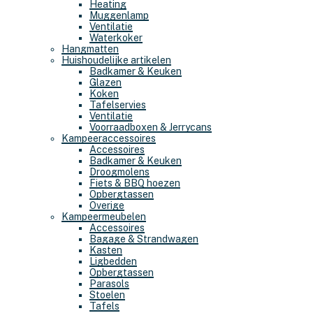
Heating
Muggenlamp
Ventilatie
Waterkoker
Hangmatten
Huishoudelijke artikelen
Badkamer & Keuken
Glazen
Koken
Tafelservies
Ventilatie
Voorraadboxen & Jerrycans
Kampeeraccessoires
Accessoires
Badkamer & Keuken
Droogmolens
Fiets & BBQ hoezen
Opbergtassen
Overige
Kampeermeubelen
Accessoires
Bagage & Strandwagen
Kasten
Ligbedden
Opbergtassen
Parasols
Stoelen
Tafels