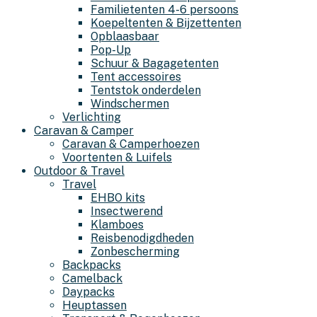
Familietenten 4-6 persoons
Koepeltenten & Bijzettenten
Opblaasbaar
Pop-Up
Schuur & Bagagetenten
Tent accessoires
Tentstok onderdelen
Windschermen
Verlichting
Caravan & Camper
Caravan & Camperhoezen
Voortenten & Luifels
Outdoor & Travel
Travel
EHBO kits
Insectwerend
Klamboes
Reisbenodigdheden
Zonbescherming
Backpacks
Camelback
Daypacks
Heuptassen