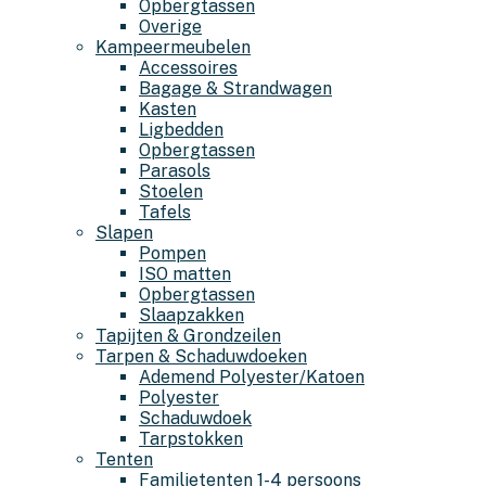
Opbergtassen
Overige
Kampeermeubelen
Accessoires
Bagage & Strandwagen
Kasten
Ligbedden
Opbergtassen
Parasols
Stoelen
Tafels
Slapen
Pompen
ISO matten
Opbergtassen
Slaapzakken
Tapijten & Grondzeilen
Tarpen & Schaduwdoeken
Ademend Polyester/Katoen
Polyester
Schaduwdoek
Tarpstokken
Tenten
Familietenten 1-4 persoons