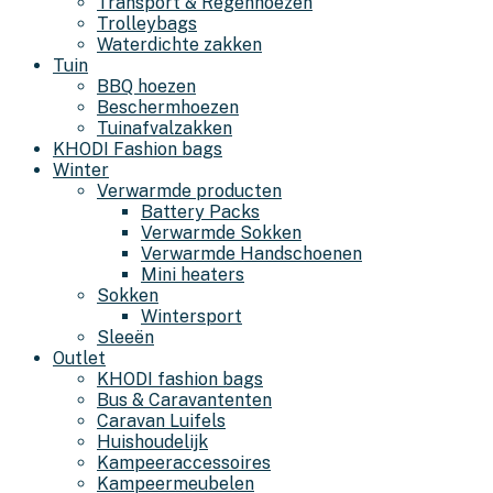
Transport & Regenhoezen
Trolleybags
Waterdichte zakken
Tuin
BBQ hoezen
Beschermhoezen
Tuinafvalzakken
KHODI Fashion bags
Winter
Verwarmde producten
Battery Packs
Verwarmde Sokken
Verwarmde Handschoenen
Mini heaters
Sokken
Wintersport
Sleeën
Outlet
KHODI fashion bags
Bus & Caravantenten
Caravan Luifels
Huishoudelijk
Kampeeraccessoires
Kampeermeubelen