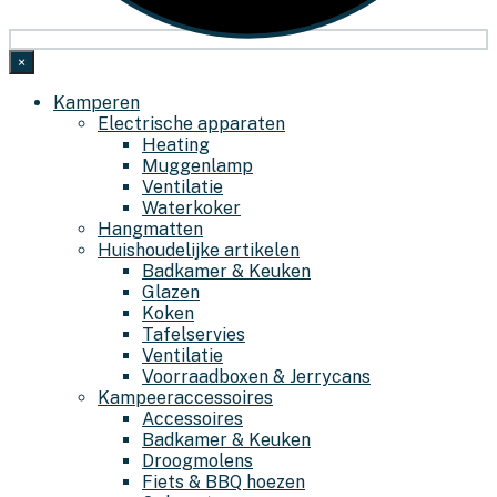
×
Kamperen
Electrische apparaten
Heating
Muggenlamp
Ventilatie
Waterkoker
Hangmatten
Huishoudelijke artikelen
Badkamer & Keuken
Glazen
Koken
Tafelservies
Ventilatie
Voorraadboxen & Jerrycans
Kampeeraccessoires
Accessoires
Badkamer & Keuken
Droogmolens
Fiets & BBQ hoezen