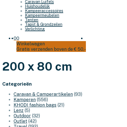
Caravan Luifels
Huishoudelijk
Kampeeraccessoires
Kampeermeubelen
Tenten
Tapijt & Grondzeilen
Verlichting
0
0
Winkelwagen
Gratis verzenden boven de € 50,-
200 x 80 cm
Categorieën
Caravan & Camperartikelen
(93)
Kamperen
(556)
KHODI fashion bags
(21)
Lenz
(5)
Outdoor
(32)
Outlet
(42)
Travel
(192)