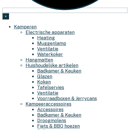
×
Kamperen
Electrische apparaten
Heating
Muggenlamp
Ventilatie
Waterkoker
Hangmatten
Huishoudelijke artikelen
Badkamer & Keuken
Glazen
Koken
Tafelservies
Ventilatie
Voorraadboxen & Jerrycans
Kampeeraccessoires
Accessoires
Badkamer & Keuken
Droogmolens
Fiets & BBQ hoezen