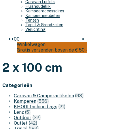
Caravan Luifels
Huishoudelijk
Kampeeraccessoires
Kampeermeubelen
Tenten
Tapijt & Grondzeilen
Verlichting
0
0
Winkelwagen
Gratis verzenden boven de € 50,-
2 x 100 cm
Categorieën
Caravan & Camperartikelen
(93)
Kamperen
(556)
KHODI fashion bags
(21)
Lenz
(5)
Outdoor
(32)
Outlet
(42)
Travel
(192)