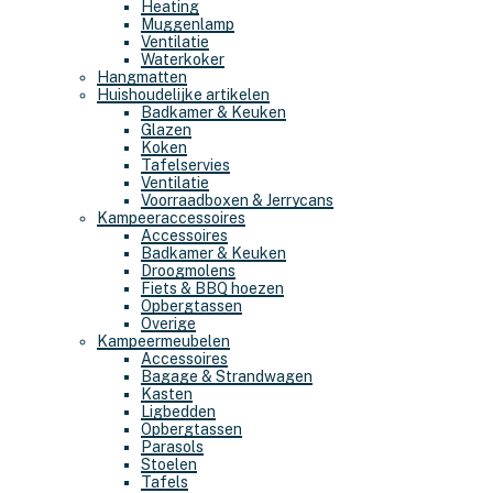
Heating
Muggenlamp
Ventilatie
Waterkoker
Hangmatten
Huishoudelijke artikelen
Badkamer & Keuken
Glazen
Koken
Tafelservies
Ventilatie
Voorraadboxen & Jerrycans
Kampeeraccessoires
Accessoires
Badkamer & Keuken
Droogmolens
Fiets & BBQ hoezen
Opbergtassen
Overige
Kampeermeubelen
Accessoires
Bagage & Strandwagen
Kasten
Ligbedden
Opbergtassen
Parasols
Stoelen
Tafels