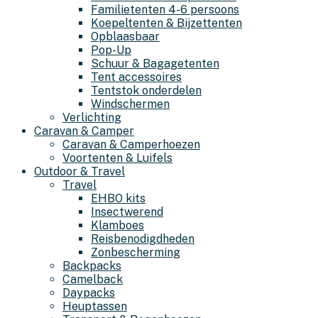
Familietenten 4-6 persoons
Koepeltenten & Bijzettenten
Opblaasbaar
Pop-Up
Schuur & Bagagetenten
Tent accessoires
Tentstok onderdelen
Windschermen
Verlichting
Caravan & Camper
Caravan & Camperhoezen
Voortenten & Luifels
Outdoor & Travel
Travel
EHBO kits
Insectwerend
Klamboes
Reisbenodigdheden
Zonbescherming
Backpacks
Camelback
Daypacks
Heuptassen