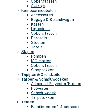
Opbergtassen
Overige
Kampeermeubelen
Accessoires
Bagage & Strandwagen
Kasten
Ligbedden
Opbergtassen
Parasols
Stoelen
Tafels
Slapen
Pompen
ISO matten
Opbergtassen
Slaapzakken
Tapijten & Grondzeilen
Tarpen & Schaduwdoeken
Ademend Polyester/Katoen
Polyester
Schaduwdoek
Tarpstokken
Tenten
Familietenten 1-4 persoons