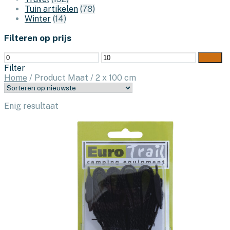
Tuin artikelen
(78)
Winter
(14)
Filteren op prijs
Min.
Max.
Filter
prijs
prijs
Filter
Home
/
Product Maat
/
2 x 100 cm
Enig resultaat