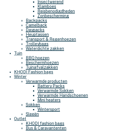
Insectwerend
Klamboes
Reisbenodigdheden
Zonbescherming
Backpacks
Camelback
Daypacks
Heuptassen
Transport & Regenhoezen
Trolleybags
Waterdichte zakken
Tuin
BBQ hoezen
Beschermhoezen
Tuinafvalzakken
KHODI Fashion bags
Winter
Verwarmde producten
Battery Packs
Verwarmde Sokken
Verwarmde Handschoenen
Mini heaters
Sokken
Wintersport
Sleeën
Outlet
KHODI fashion bags
Bus & Caravantenten