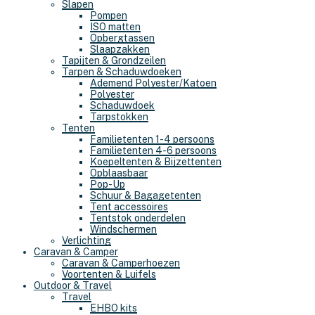
Slapen
Pompen
ISO matten
Opbergtassen
Slaapzakken
Tapijten & Grondzeilen
Tarpen & Schaduwdoeken
Ademend Polyester/Katoen
Polyester
Schaduwdoek
Tarpstokken
Tenten
Familietenten 1-4 persoons
Familietenten 4-6 persoons
Koepeltenten & Bijzettenten
Opblaasbaar
Pop-Up
Schuur & Bagagetenten
Tent accessoires
Tentstok onderdelen
Windschermen
Verlichting
Caravan & Camper
Caravan & Camperhoezen
Voortenten & Luifels
Outdoor & Travel
Travel
EHBO kits