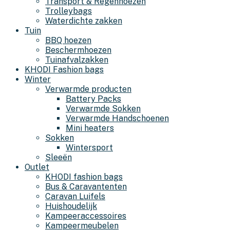
Transport & Regenhoezen
Trolleybags
Waterdichte zakken
Tuin
BBQ hoezen
Beschermhoezen
Tuinafvalzakken
KHODI Fashion bags
Winter
Verwarmde producten
Battery Packs
Verwarmde Sokken
Verwarmde Handschoenen
Mini heaters
Sokken
Wintersport
Sleeën
Outlet
KHODI fashion bags
Bus & Caravantenten
Caravan Luifels
Huishoudelijk
Kampeeraccessoires
Kampeermeubelen