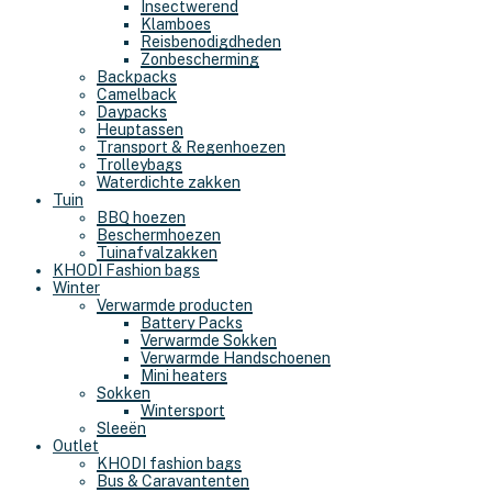
Insectwerend
Klamboes
Reisbenodigdheden
Zonbescherming
Backpacks
Camelback
Daypacks
Heuptassen
Transport & Regenhoezen
Trolleybags
Waterdichte zakken
Tuin
BBQ hoezen
Beschermhoezen
Tuinafvalzakken
KHODI Fashion bags
Winter
Verwarmde producten
Battery Packs
Verwarmde Sokken
Verwarmde Handschoenen
Mini heaters
Sokken
Wintersport
Sleeën
Outlet
KHODI fashion bags
Bus & Caravantenten