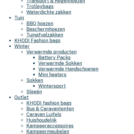
Transport & Regenhoezen
Trolleybags
Waterdichte zakken
Tuin
BBQ hoezen
Beschermhoezen
Tuinafvalzakken
KHODI Fashion bags
Winter
Verwarmde producten
Battery Packs
Verwarmde Sokken
Verwarmde Handschoenen
Mini heaters
Sokken
Wintersport
Sleeën
Outlet
KHODI fashion bags
Bus & Caravantenten
Caravan Luifels
Huishoudelijk
Kampeeraccessoires
Kampeermeubelen