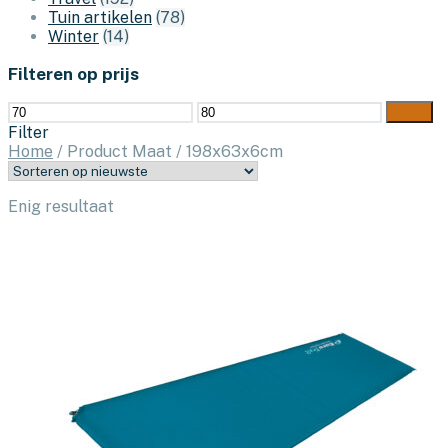
Tuin artikelen
(78)
Winter
(14)
Filteren op prijs
Min.
Max.
Filter
prijs
prijs
Filter
Home
/
Product Maat
/
198x63x6cm
Enig resultaat