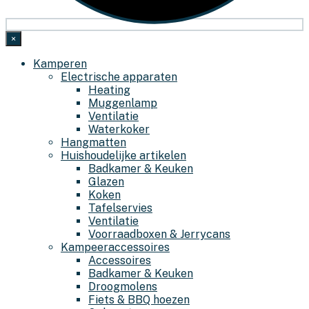
×
Kamperen
Electrische apparaten
Heating
Muggenlamp
Ventilatie
Waterkoker
Hangmatten
Huishoudelijke artikelen
Badkamer & Keuken
Glazen
Koken
Tafelservies
Ventilatie
Voorraadboxen & Jerrycans
Kampeeraccessoires
Accessoires
Badkamer & Keuken
Droogmolens
Fiets & BBQ hoezen