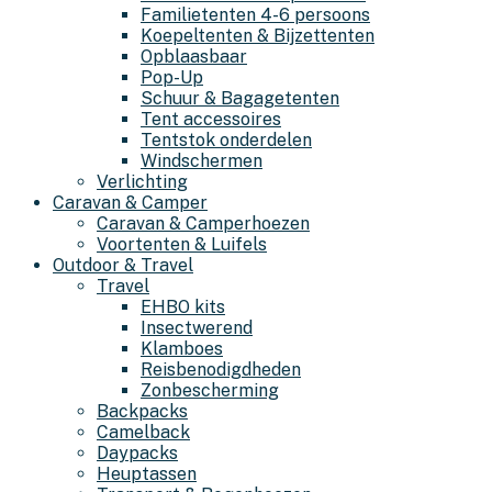
Familietenten 4-6 persoons
Koepeltenten & Bijzettenten
Opblaasbaar
Pop-Up
Schuur & Bagagetenten
Tent accessoires
Tentstok onderdelen
Windschermen
Verlichting
Caravan & Camper
Caravan & Camperhoezen
Voortenten & Luifels
Outdoor & Travel
Travel
EHBO kits
Insectwerend
Klamboes
Reisbenodigdheden
Zonbescherming
Backpacks
Camelback
Daypacks
Heuptassen