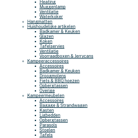
Heating
Muggenlamp
Ventilatie
Waterkoker
Hangmatten
Huishoudelijke artikelen
Badkamer & Keuken
Glazen
Koken
Tafelservies
Ventilatie
Voorraadboxen & Jerrycans
Kampeeraccessoires
Accessoires
Badkamer & Keuken
Droogmolens
Fiets & BBQ hoezen
Opbergtassen
Overige
Kampeermeubelen
Accessoires
Bagage & Strandwagen
Kasten
Ligbedden
Opbergtassen
Parasols
Stoelen
Tafels