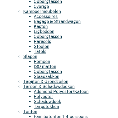
Opbergtassen
Overige
Kampeermeubelen
Accessoires
Bagage & Strandwagen
Kasten
Ligbedden
Opbergtassen
Parasols
Stoelen
Tafels
Slapen
Pompen
ISO matten
Opbergtassen
Slaapzakken
Tapijten & Grondzeilen
Tarpen & Schaduwdoeken
Ademend Polyester/Katoen
Polyester
Schaduwdoek
Tarpstokken
Tenten
Familietenten 1-4 persoons