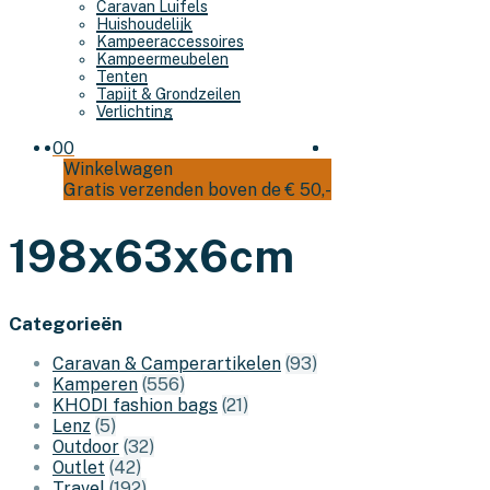
Caravan Luifels
Huishoudelijk
Kampeeraccessoires
Kampeermeubelen
Tenten
Tapijt & Grondzeilen
Verlichting
0
0
Winkelwagen
Gratis verzenden boven de € 50,-
198x63x6cm
Categorieën
Caravan & Camperartikelen
(93)
Kamperen
(556)
KHODI fashion bags
(21)
Lenz
(5)
Outdoor
(32)
Outlet
(42)
Travel
(192)