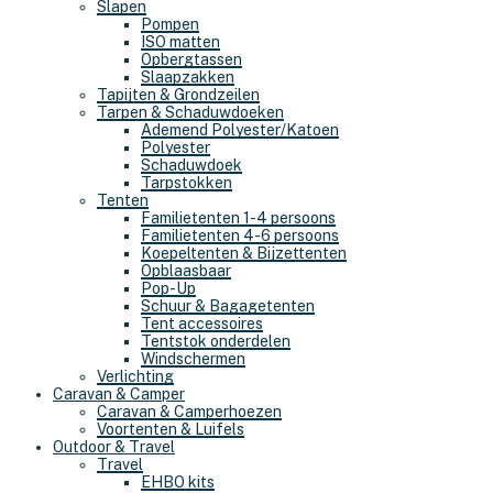
Slapen
Pompen
ISO matten
Opbergtassen
Slaapzakken
Tapijten & Grondzeilen
Tarpen & Schaduwdoeken
Ademend Polyester/Katoen
Polyester
Schaduwdoek
Tarpstokken
Tenten
Familietenten 1-4 persoons
Familietenten 4-6 persoons
Koepeltenten & Bijzettenten
Opblaasbaar
Pop-Up
Schuur & Bagagetenten
Tent accessoires
Tentstok onderdelen
Windschermen
Verlichting
Caravan & Camper
Caravan & Camperhoezen
Voortenten & Luifels
Outdoor & Travel
Travel
EHBO kits