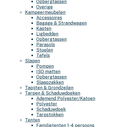
Opbergtassen
Overige
Kampeermeubelen
Accessoires
Bagage & Strandwagen
Kasten
Ligbedden
Opbergtassen
Parasols
Stoelen
Tafels
Slapen
Pompen
ISO matten
Opbergtassen
Slaapzakken
Tapijten & Grondzeilen
Tarpen & Schaduwdoeken
Ademend Polyester/Katoen
Polyester
Schaduwdoek
Tarpstokken
Tenten
Familietenten 1-4 persoons