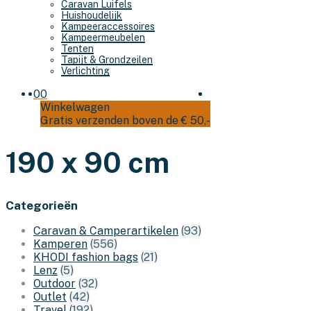
Caravan Luifels
Huishoudelijk
Kampeeraccessoires
Kampeermeubelen
Tenten
Tapijt & Grondzeilen
Verlichting
0
0
Winkelwagen
Gratis verzenden boven de € 50,-
190 x 90 cm
Categorieën
Caravan & Camperartikelen
(93)
Kamperen
(556)
KHODI fashion bags
(21)
Lenz
(5)
Outdoor
(32)
Outlet
(42)
Travel
(192)