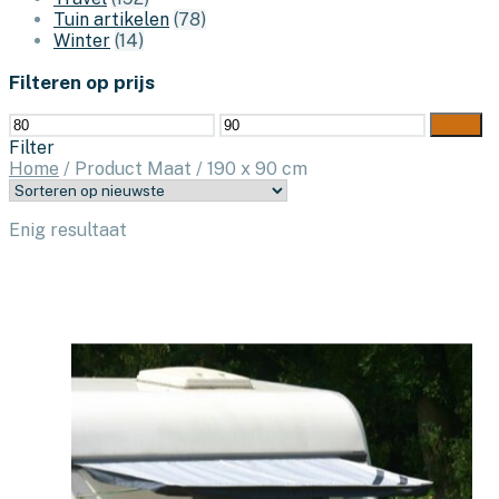
Tuin artikelen
(78)
Winter
(14)
Filteren op prijs
Min.
Max.
Filter
prijs
prijs
Filter
Home
/
Product Maat
/
190 x 90 cm
Enig resultaat