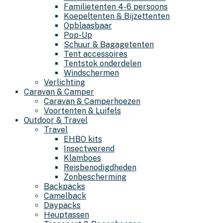
Familietenten 4-6 persoons
Koepeltenten & Bijzettenten
Opblaasbaar
Pop-Up
Schuur & Bagagetenten
Tent accessoires
Tentstok onderdelen
Windschermen
Verlichting
Caravan & Camper
Caravan & Camperhoezen
Voortenten & Luifels
Outdoor & Travel
Travel
EHBO kits
Insectwerend
Klamboes
Reisbenodigdheden
Zonbescherming
Backpacks
Camelback
Daypacks
Heuptassen