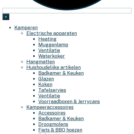
×
Kamperen
Electrische apparaten
Heating
Muggenlamp
Ventilatie
Waterkoker
Hangmatten
Huishoudelijke artikelen
Badkamer & Keuken
Glazen
Koken
Tafelservies
Ventilatie
Voorraadboxen & Jerrycans
Kampeeraccessoires
Accessoires
Badkamer & Keuken
Droogmolens
Fiets & BBQ hoezen