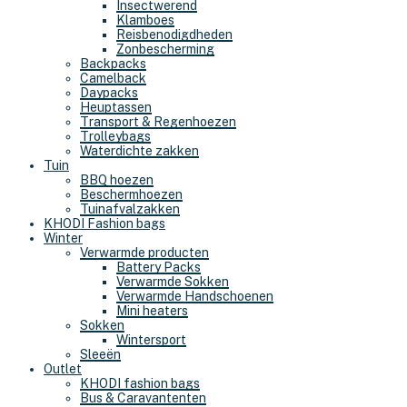
Insectwerend
Klamboes
Reisbenodigdheden
Zonbescherming
Backpacks
Camelback
Daypacks
Heuptassen
Transport & Regenhoezen
Trolleybags
Waterdichte zakken
Tuin
BBQ hoezen
Beschermhoezen
Tuinafvalzakken
KHODI Fashion bags
Winter
Verwarmde producten
Battery Packs
Verwarmde Sokken
Verwarmde Handschoenen
Mini heaters
Sokken
Wintersport
Sleeën
Outlet
KHODI fashion bags
Bus & Caravantenten