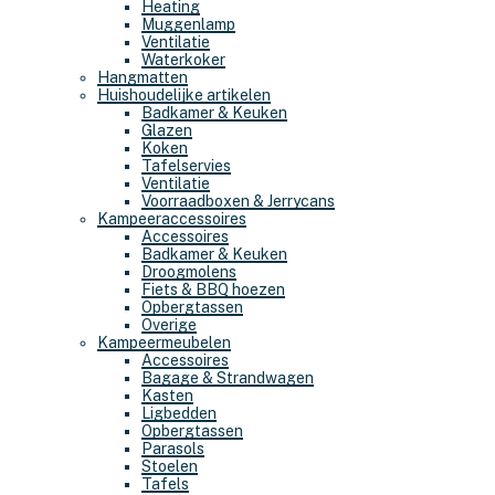
Heating
Muggenlamp
Ventilatie
Waterkoker
Hangmatten
Huishoudelijke artikelen
Badkamer & Keuken
Glazen
Koken
Tafelservies
Ventilatie
Voorraadboxen & Jerrycans
Kampeeraccessoires
Accessoires
Badkamer & Keuken
Droogmolens
Fiets & BBQ hoezen
Opbergtassen
Overige
Kampeermeubelen
Accessoires
Bagage & Strandwagen
Kasten
Ligbedden
Opbergtassen
Parasols
Stoelen
Tafels