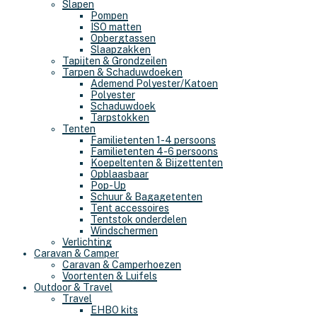
Slapen
Pompen
ISO matten
Opbergtassen
Slaapzakken
Tapijten & Grondzeilen
Tarpen & Schaduwdoeken
Ademend Polyester/Katoen
Polyester
Schaduwdoek
Tarpstokken
Tenten
Familietenten 1-4 persoons
Familietenten 4-6 persoons
Koepeltenten & Bijzettenten
Opblaasbaar
Pop-Up
Schuur & Bagagetenten
Tent accessoires
Tentstok onderdelen
Windschermen
Verlichting
Caravan & Camper
Caravan & Camperhoezen
Voortenten & Luifels
Outdoor & Travel
Travel
EHBO kits