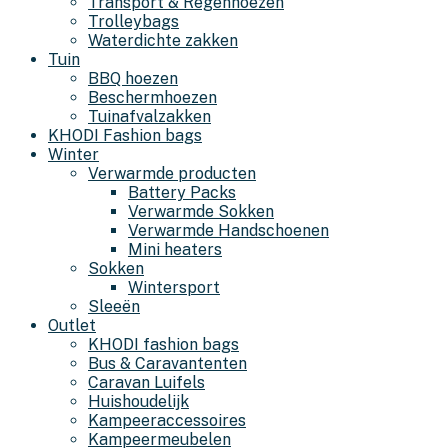
Transport & Regenhoezen
Trolleybags
Waterdichte zakken
Tuin
BBQ hoezen
Beschermhoezen
Tuinafvalzakken
KHODI Fashion bags
Winter
Verwarmde producten
Battery Packs
Verwarmde Sokken
Verwarmde Handschoenen
Mini heaters
Sokken
Wintersport
Sleeën
Outlet
KHODI fashion bags
Bus & Caravantenten
Caravan Luifels
Huishoudelijk
Kampeeraccessoires
Kampeermeubelen