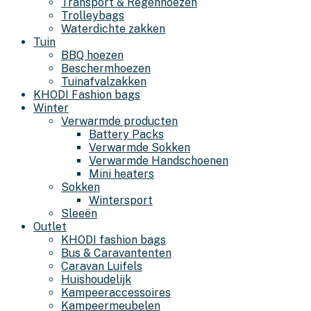
Transport & Regenhoezen
Trolleybags
Waterdichte zakken
Tuin
BBQ hoezen
Beschermhoezen
Tuinafvalzakken
KHODI Fashion bags
Winter
Verwarmde producten
Battery Packs
Verwarmde Sokken
Verwarmde Handschoenen
Mini heaters
Sokken
Wintersport
Sleeën
Outlet
KHODI fashion bags
Bus & Caravantenten
Caravan Luifels
Huishoudelijk
Kampeeraccessoires
Kampeermeubelen