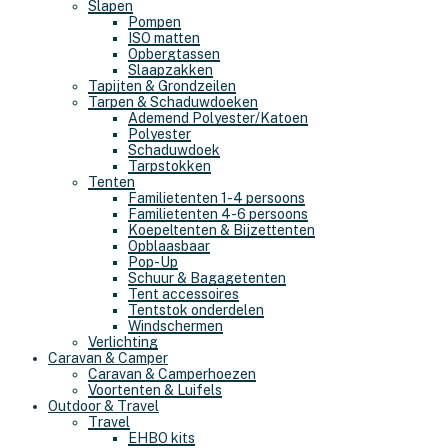
Slapen
Pompen
ISO matten
Opbergtassen
Slaapzakken
Tapijten & Grondzeilen
Tarpen & Schaduwdoeken
Ademend Polyester/Katoen
Polyester
Schaduwdoek
Tarpstokken
Tenten
Familietenten 1-4 persoons
Familietenten 4-6 persoons
Koepeltenten & Bijzettenten
Opblaasbaar
Pop-Up
Schuur & Bagagetenten
Tent accessoires
Tentstok onderdelen
Windschermen
Verlichting
Caravan & Camper
Caravan & Camperhoezen
Voortenten & Luifels
Outdoor & Travel
Travel
EHBO kits