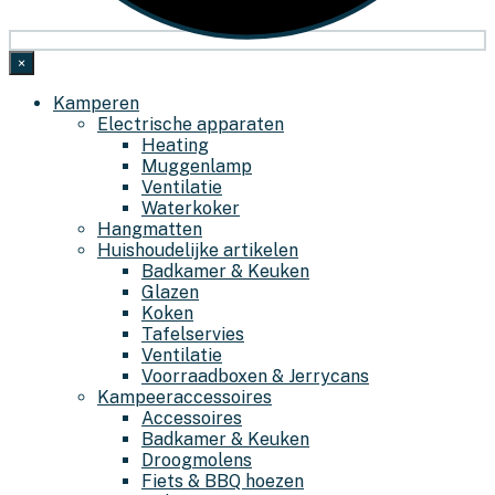
×
Kamperen
Electrische apparaten
Heating
Muggenlamp
Ventilatie
Waterkoker
Hangmatten
Huishoudelijke artikelen
Badkamer & Keuken
Glazen
Koken
Tafelservies
Ventilatie
Voorraadboxen & Jerrycans
Kampeeraccessoires
Accessoires
Badkamer & Keuken
Droogmolens
Fiets & BBQ hoezen