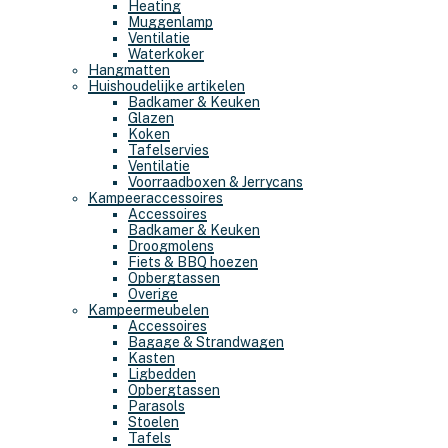
Heating
Muggenlamp
Ventilatie
Waterkoker
Hangmatten
Huishoudelijke artikelen
Badkamer & Keuken
Glazen
Koken
Tafelservies
Ventilatie
Voorraadboxen & Jerrycans
Kampeeraccessoires
Accessoires
Badkamer & Keuken
Droogmolens
Fiets & BBQ hoezen
Opbergtassen
Overige
Kampeermeubelen
Accessoires
Bagage & Strandwagen
Kasten
Ligbedden
Opbergtassen
Parasols
Stoelen
Tafels