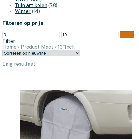
Tuin artikelen
(78)
Winter
(14)
Filteren op prijs
Min.
Max.
Filter
prijs
prijs
Filter
Home
/
Product Maat
/
13"Inch
Enig resultaat