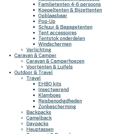
Familietenten 4-6 persoons
Koepeltenten & Bijzettenten
Opblaasbaar
Pop-Up
Schuur & Bagagetenten
Tent accessoires
Tentstok onderdelen
Windschermen
Verlichting
Caravan & Camper
Caravan & Camperhoezen
Voortenten & Luifels
Outdoor & Travel
Travel
EHBO kits
Insectwerend
Klamboes
Reisbenodigdheden
Zonbescherming
Backpacks
Camelback
Daypacks
Heuptassen