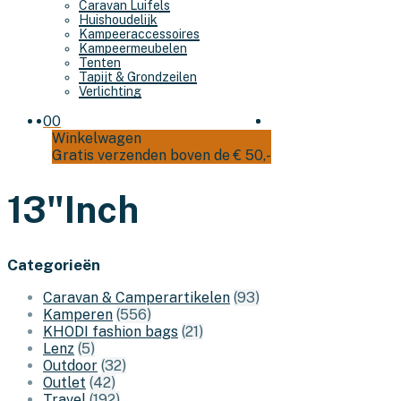
Caravan Luifels
Huishoudelijk
Kampeeraccessoires
Kampeermeubelen
Tenten
Tapijt & Grondzeilen
Verlichting
0
0
Winkelwagen
Gratis verzenden boven de € 50,-
13"Inch
Categorieën
Caravan & Camperartikelen
(93)
Kamperen
(556)
KHODI fashion bags
(21)
Lenz
(5)
Outdoor
(32)
Outlet
(42)
Travel
(192)