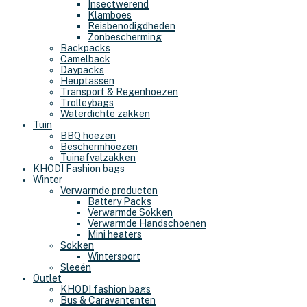
Insectwerend
Klamboes
Reisbenodigdheden
Zonbescherming
Backpacks
Camelback
Daypacks
Heuptassen
Transport & Regenhoezen
Trolleybags
Waterdichte zakken
Tuin
BBQ hoezen
Beschermhoezen
Tuinafvalzakken
KHODI Fashion bags
Winter
Verwarmde producten
Battery Packs
Verwarmde Sokken
Verwarmde Handschoenen
Mini heaters
Sokken
Wintersport
Sleeën
Outlet
KHODI fashion bags
Bus & Caravantenten