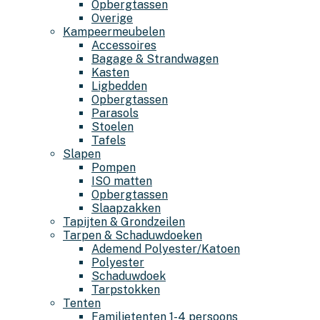
Opbergtassen
Overige
Kampeermeubelen
Accessoires
Bagage & Strandwagen
Kasten
Ligbedden
Opbergtassen
Parasols
Stoelen
Tafels
Slapen
Pompen
ISO matten
Opbergtassen
Slaapzakken
Tapijten & Grondzeilen
Tarpen & Schaduwdoeken
Ademend Polyester/Katoen
Polyester
Schaduwdoek
Tarpstokken
Tenten
Familietenten 1-4 persoons