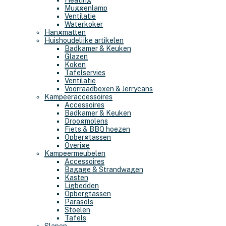
Heating
Muggenlamp
Ventilatie
Waterkoker
Hangmatten
Huishoudelijke artikelen
Badkamer & Keuken
Glazen
Koken
Tafelservies
Ventilatie
Voorraadboxen & Jerrycans
Kampeeraccessoires
Accessoires
Badkamer & Keuken
Droogmolens
Fiets & BBQ hoezen
Opbergtassen
Overige
Kampeermeubelen
Accessoires
Bagage & Strandwagen
Kasten
Ligbedden
Opbergtassen
Parasols
Stoelen
Tafels