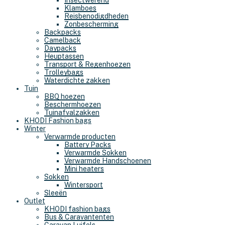
Insectwerend
Klamboes
Reisbenodigdheden
Zonbescherming
Backpacks
Camelback
Daypacks
Heuptassen
Transport & Regenhoezen
Trolleybags
Waterdichte zakken
Tuin
BBQ hoezen
Beschermhoezen
Tuinafvalzakken
KHODI Fashion bags
Winter
Verwarmde producten
Battery Packs
Verwarmde Sokken
Verwarmde Handschoenen
Mini heaters
Sokken
Wintersport
Sleeën
Outlet
KHODI fashion bags
Bus & Caravantenten