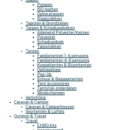
Slapen
Pompen
ISO matten
Opbergtassen
Slaapzakken
Tapijten & Grondzeilen
Tarpen & Schaduwdoeken
Ademend Polyester/Katoen
Polyester
Schaduwdoek
Tarpstokken
Tenten
Familietenten 1-4 persoons
Familietenten 4-6 persoons
Koepeltenten & Bijzettenten
Opblaasbaar
Pop-Up
Schuur & Bagagetenten
Tent accessoires
Tentstok onderdelen
Windschermen
Verlichting
Caravan & Camper
Caravan & Camperhoezen
Voortenten & Luifels
Outdoor & Travel
Travel
EHBO kits