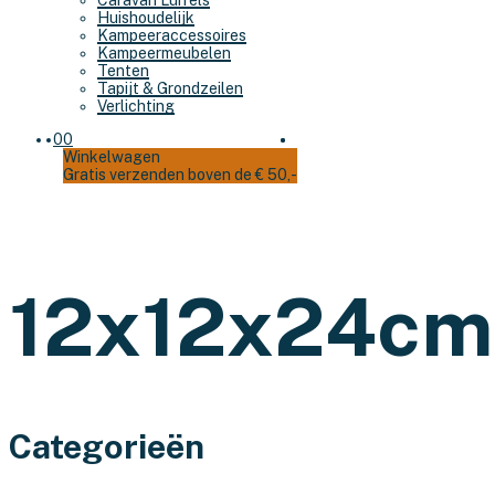
Caravan Luifels
Huishoudelijk
Kampeeraccessoires
Kampeermeubelen
Tenten
Tapijt & Grondzeilen
Verlichting
0
0
Winkelwagen
Gratis verzenden boven de € 50,-
12x12x24cm
Categorieën