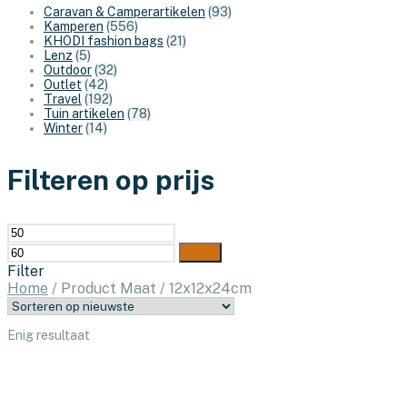
Caravan & Camperartikelen
(93)
Kamperen
(556)
KHODI fashion bags
(21)
Lenz
(5)
Outdoor
(32)
Outlet
(42)
Travel
(192)
Tuin artikelen
(78)
Winter
(14)
Filteren op prijs
Min.
Max.
prijs
prijs
Filter
Filter
Home
/
Product Maat
/
12x12x24cm
Enig resultaat