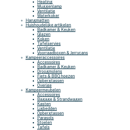
Heating
Muggenlamp
Ventilatie
Waterkoker
Hangmatten
Huishoudelijke artikelen
Badkamer & Keuken
Glazen
Koken
Tafelservies
Ventilatie
Voorraadboxen & Jerrycans
Kampeeraccessoires
Accessoires
Badkamer & Keuken
Droogmolens
Fiets & BBQ hoezen
Opbergtassen
Overige
Kampeermeubelen
Accessoires
Bagage & Strandwagen
Kasten
Ligbedden
Opbergtassen
Parasols
Stoelen
Tafels