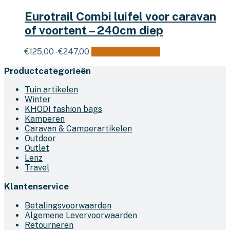
Eurotrail Combi luifel voor caravan
of voortent – 240cm diep
Prijsklasse:
Dit
€
125,00
-
€
247,00
Opties selecteren
€125,00
product
Productcategorieën
tot
heeft
€247,00
meerdere
Tuin artikelen
variaties.
Winter
Deze
KHODI fashion bags
optie
Kamperen
kan
Caravan & Camperartikelen
gekozen
Outdoor
worden
Outlet
op
Lenz
de
Travel
productpagina
Klantenservice
Betalingsvoorwaarden
Algemene Levervoorwaarden
Retourneren