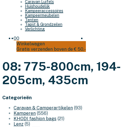
Caravan Luifels
Huishoudelijk
Kampeeraccessoires
Kampeermeubelen
Tenten
Tapijt & Grondzeilen
Verlichting
0
0
Winkelwagen
Gratis verzenden boven de € 50,-
08: 775-800cm, 194-
205cm, 435cm
Categorieën
Caravan & Camperartikelen
(93)
Kamperen
(556)
KHODI fashion bags
(21)
Lenz
(5)