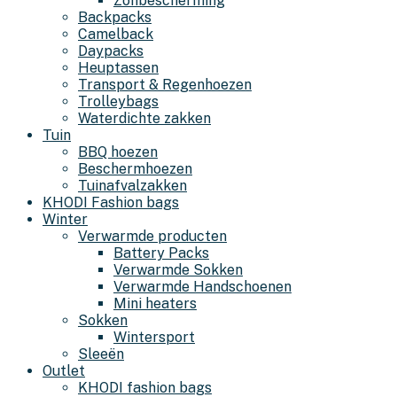
Zonbescherming
Backpacks
Camelback
Daypacks
Heuptassen
Transport & Regenhoezen
Trolleybags
Waterdichte zakken
Tuin
BBQ hoezen
Beschermhoezen
Tuinafvalzakken
KHODI Fashion bags
Winter
Verwarmde producten
Battery Packs
Verwarmde Sokken
Verwarmde Handschoenen
Mini heaters
Sokken
Wintersport
Sleeën
Outlet
KHODI fashion bags