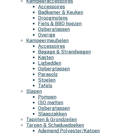
Kampeeraccessoires
Accessoires
Badkamer & Keuken
Droogmolens
Fiets & BBQ hoezen
Opbergtassen
Overige
Kampeermeubelen
Accessoires
Bagage & Strandwagen
Kasten
Ligbedden
Opbergtassen
Parasols
Stoelen
Tafels
Slapen
Pompen
ISO matten
Opbergtassen
Slaapzakken
Tapijten & Grondzeilen
Tarpen & Schaduwdoeken
Ademend Polyester/Katoen