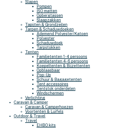
Slapen
Pompen
ISO matten
Opbergtassen
Slaapzakken
Tapijten & Grondzeilen
Tarpen & Schaduwdoeken
Ademend Polyester/Katoen
Polyester
Schaduwdoek
Tarpstokken
Tenten
Familietenten 1-4 persoons
Familietenten 4-6 persoons
Koepeltenten & Bijzettenten
Opblaasbaar
Pop-Up
Schuur & Bagagetenten
Tent accessoires
Tentstok onderdelen
Windschermen
Verlichting
Caravan & Camper
Caravan & Camperhoezen
Voortenten & Luifels
Outdoor & Travel
Travel
EHBO kits