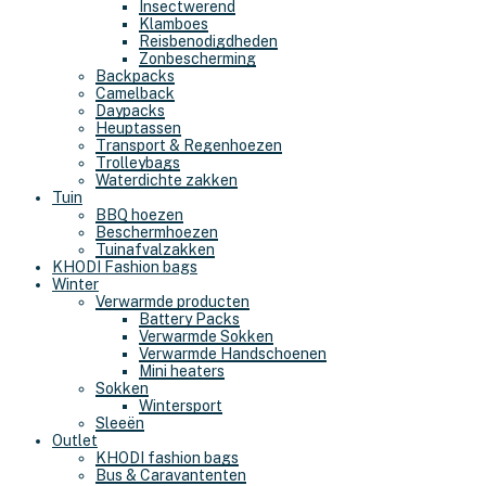
Insectwerend
Klamboes
Reisbenodigdheden
Zonbescherming
Backpacks
Camelback
Daypacks
Heuptassen
Transport & Regenhoezen
Trolleybags
Waterdichte zakken
Tuin
BBQ hoezen
Beschermhoezen
Tuinafvalzakken
KHODI Fashion bags
Winter
Verwarmde producten
Battery Packs
Verwarmde Sokken
Verwarmde Handschoenen
Mini heaters
Sokken
Wintersport
Sleeën
Outlet
KHODI fashion bags
Bus & Caravantenten