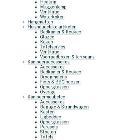
Heating
Muggenlamp
Ventilatie
Waterkoker
Hangmatten
Huishoudelijke artikelen
Badkamer & Keuken
Glazen
Koken
Tafelservies
Ventilatie
Voorraadboxen & Jerrycans
Kampeeraccessoires
Accessoires
Badkamer & Keuken
Droogmolens
Fiets & BBQ hoezen
Opbergtassen
Overige
Kampeermeubelen
Accessoires
Bagage & Strandwagen
Kasten
Ligbedden
Opbergtassen
Parasols
Stoelen
Tafels