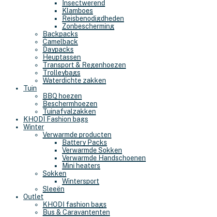
Insectwerend
Klamboes
Reisbenodigdheden
Zonbescherming
Backpacks
Camelback
Daypacks
Heuptassen
Transport & Regenhoezen
Trolleybags
Waterdichte zakken
Tuin
BBQ hoezen
Beschermhoezen
Tuinafvalzakken
KHODI Fashion bags
Winter
Verwarmde producten
Battery Packs
Verwarmde Sokken
Verwarmde Handschoenen
Mini heaters
Sokken
Wintersport
Sleeën
Outlet
KHODI fashion bags
Bus & Caravantenten