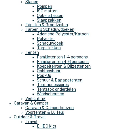
Slapen
Pompen
ISO matten
Opbergtassen
Slaapzakken
Tapijten & Grondzeilen
Tarpen & Schaduwdoeken
Ademend Polyester/Katoen
Polyester
Schaduwdoek
Tarpstokken
Tenten
Familietenten 1-4 persoons
Familietenten 4-6 persoons
Koepeltenten & Bijzettenten
Opblaasbaar
Pop-Up
Schuur & Bagagetenten
Tent accessoires
Tentstok onderdelen
Windschermen
Verlichting
Caravan & Camper
Caravan & Camperhoezen
Voortenten & Luifels
Outdoor & Travel
Travel
EHBO kits