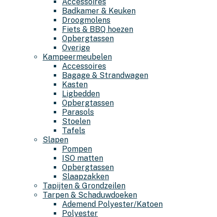
Accessoires
Badkamer & Keuken
Droogmolens
Fiets & BBQ hoezen
Opbergtassen
Overige
Kampeermeubelen
Accessoires
Bagage & Strandwagen
Kasten
Ligbedden
Opbergtassen
Parasols
Stoelen
Tafels
Slapen
Pompen
ISO matten
Opbergtassen
Slaapzakken
Tapijten & Grondzeilen
Tarpen & Schaduwdoeken
Ademend Polyester/Katoen
Polyester