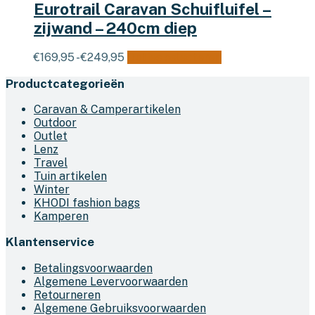
Eurotrail Caravan Schuifluifel –
zijwand – 240cm diep
Prijsklasse:
Dit
€
169,95
-
€
249,95
Opties selecteren
€169,95
product
Productcategorieën
tot
heeft
€249,95
meerdere
Caravan & Camperartikelen
variaties.
Outdoor
Deze
Outlet
optie
Lenz
kan
Travel
gekozen
Tuin artikelen
worden
Winter
op
KHODI fashion bags
de
Kamperen
productpagina
Klantenservice
Betalingsvoorwaarden
Algemene Levervoorwaarden
Retourneren
Algemene Gebruiksvoorwaarden