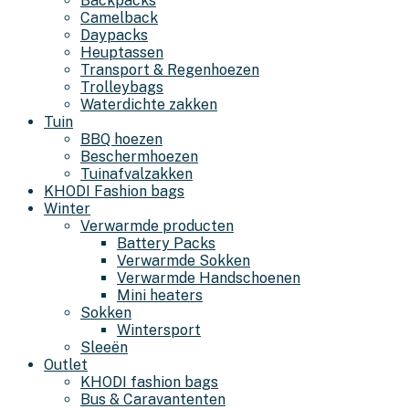
Backpacks
Camelback
Daypacks
Heuptassen
Transport & Regenhoezen
Trolleybags
Waterdichte zakken
Tuin
BBQ hoezen
Beschermhoezen
Tuinafvalzakken
KHODI Fashion bags
Winter
Verwarmde producten
Battery Packs
Verwarmde Sokken
Verwarmde Handschoenen
Mini heaters
Sokken
Wintersport
Sleeën
Outlet
KHODI fashion bags
Bus & Caravantenten