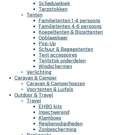
Schaduwdoek
Tarpstokken
Tenten
Familietenten 1-4 persoons
Familietenten 4-6 persoons
Koepeltenten & Bijzettenten
Opblaasbaar
Pop-Up
Schuur & Bagagetenten
Tent accessoires
Tentstok onderdelen
Windschermen
Verlichting
Caravan & Camper
Caravan & Camperhoezen
Voortenten & Luifels
Outdoor & Travel
Travel
EHBO kits
Insectwerend
Klamboes
Reisbenodigdheden
Zonbescherming