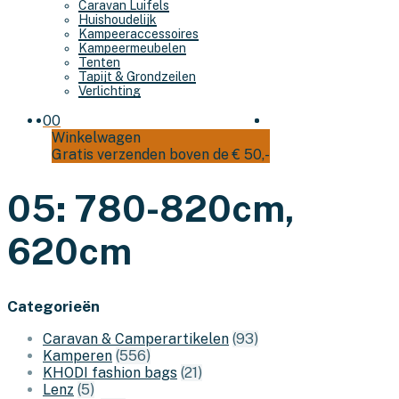
Caravan Luifels
Huishoudelijk
Kampeeraccessoires
Kampeermeubelen
Tenten
Tapijt & Grondzeilen
Verlichting
0
0
Winkelwagen
Gratis verzenden boven de € 50,-
05: 780-820cm,
620cm
Categorieën
Caravan & Camperartikelen
(93)
Kamperen
(556)
KHODI fashion bags
(21)
Lenz
(5)