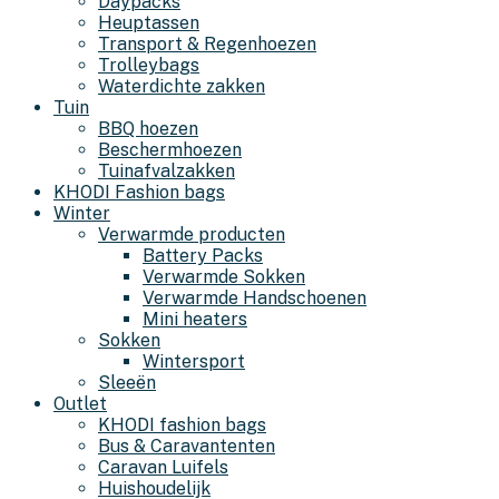
Daypacks
Heuptassen
Transport & Regenhoezen
Trolleybags
Waterdichte zakken
Tuin
BBQ hoezen
Beschermhoezen
Tuinafvalzakken
KHODI Fashion bags
Winter
Verwarmde producten
Battery Packs
Verwarmde Sokken
Verwarmde Handschoenen
Mini heaters
Sokken
Wintersport
Sleeën
Outlet
KHODI fashion bags
Bus & Caravantenten
Caravan Luifels
Huishoudelijk