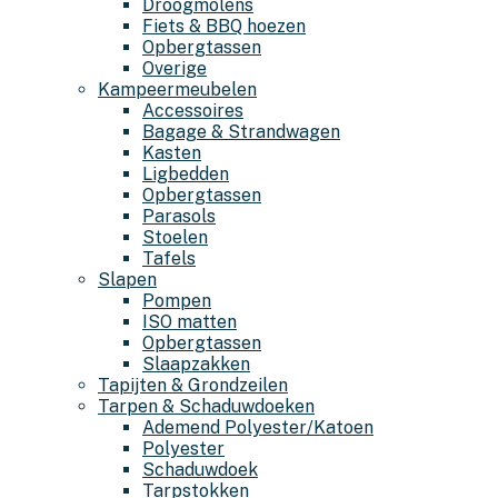
Droogmolens
Fiets & BBQ hoezen
Opbergtassen
Overige
Kampeermeubelen
Accessoires
Bagage & Strandwagen
Kasten
Ligbedden
Opbergtassen
Parasols
Stoelen
Tafels
Slapen
Pompen
ISO matten
Opbergtassen
Slaapzakken
Tapijten & Grondzeilen
Tarpen & Schaduwdoeken
Ademend Polyester/Katoen
Polyester
Schaduwdoek
Tarpstokken