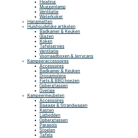
Heating
Muggenlamp
Ventilatie
Waterkoker
Hangmatten
Huishoudelijke artikelen
Badkamer & Keuken
Glazen
Koken
Tafelservies
Ventilatie
Voorraadboxen & Jerrycans
Kampeeraccessoires
Accessoires
Badkamer & Keuken
Droogmolens
Fiets & BBQ hoezen
Opbergtassen
Overige
Kampeermeubelen
Accessoires
Bagage & Strandwagen
Kasten
Ligbedden
Opbergtassen
Parasols
Stoelen
Tafels