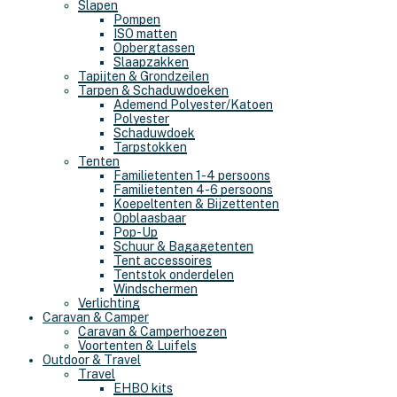
Slapen
Pompen
ISO matten
Opbergtassen
Slaapzakken
Tapijten & Grondzeilen
Tarpen & Schaduwdoeken
Ademend Polyester/Katoen
Polyester
Schaduwdoek
Tarpstokken
Tenten
Familietenten 1-4 persoons
Familietenten 4-6 persoons
Koepeltenten & Bijzettenten
Opblaasbaar
Pop-Up
Schuur & Bagagetenten
Tent accessoires
Tentstok onderdelen
Windschermen
Verlichting
Caravan & Camper
Caravan & Camperhoezen
Voortenten & Luifels
Outdoor & Travel
Travel
EHBO kits