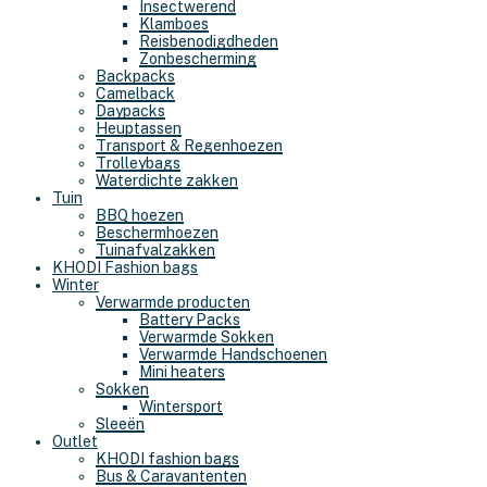
Insectwerend
Klamboes
Reisbenodigdheden
Zonbescherming
Backpacks
Camelback
Daypacks
Heuptassen
Transport & Regenhoezen
Trolleybags
Waterdichte zakken
Tuin
BBQ hoezen
Beschermhoezen
Tuinafvalzakken
KHODI Fashion bags
Winter
Verwarmde producten
Battery Packs
Verwarmde Sokken
Verwarmde Handschoenen
Mini heaters
Sokken
Wintersport
Sleeën
Outlet
KHODI fashion bags
Bus & Caravantenten