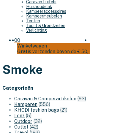
Caravan Luifels
Huishoudelijk
Kampeeraccessoires
Kampeermeubelen
Tenten
Tapijt & Grondzeilen
Verlichting
0
0
Winkelwagen
Gratis verzenden boven de € 50,-
Smoke
Categorieën
Caravan & Camperartikelen
(93)
Kamperen
(556)
KHODI fashion bags
(21)
Lenz
(5)
Outdoor
(32)
Outlet
(42)
Travel
(192)