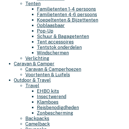
Tenten
Familietenten 1-4 persoons
Familietenten 4-6 persoons
Koepeltenten & Bijzettenten
Opblaasbaar
Pop-Up
Schuur & Bagagetenten
Tent accessoires
Tentstok onderdelen
Windschermen
Verlichting
Caravan & Camper
Caravan & Camperhoezen
Voortenten & Luifels
Outdoor & Travel
Travel
EHBO kits
Insectwerend
Klamboes
Reisbenodigdheden
Zonbescherming
Backpacks
Camelback