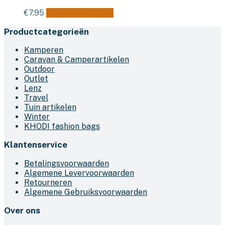
Dit
€
7,95
Opties selecteren
product
Productcategorieën
heeft
meerdere
Kamperen
variaties.
Caravan & Camperartikelen
Deze
Outdoor
optie
Outlet
kan
Lenz
gekozen
Travel
worden
Tuin artikelen
op
Winter
de
KHODI fashion bags
productpagina
Klantenservice
Betalingsvoorwaarden
Algemene Levervoorwaarden
Retourneren
Algemene Gebruiksvoorwaarden
Over ons