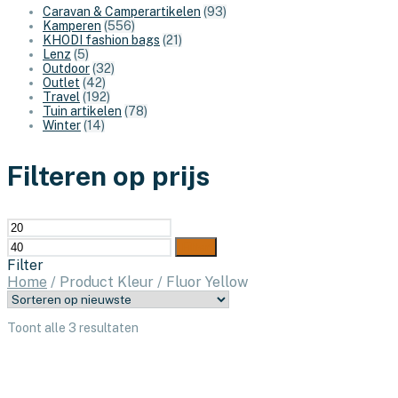
Caravan & Camperartikelen
(93)
Kamperen
(556)
KHODI fashion bags
(21)
Lenz
(5)
Outdoor
(32)
Outlet
(42)
Travel
(192)
Tuin artikelen
(78)
Winter
(14)
Filteren op prijs
Min.
Max.
prijs
prijs
Filter
Filter
Home
/
Product Kleur
/
Fluor Yellow
Gesorteerd
Toont alle 3 resultaten
op
nieuwste