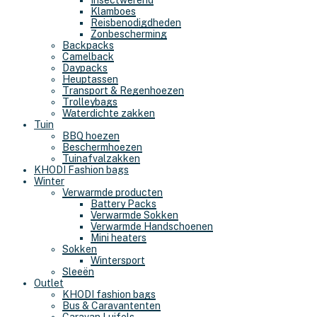
Insectwerend
Klamboes
Reisbenodigdheden
Zonbescherming
Backpacks
Camelback
Daypacks
Heuptassen
Transport & Regenhoezen
Trolleybags
Waterdichte zakken
Tuin
BBQ hoezen
Beschermhoezen
Tuinafvalzakken
KHODI Fashion bags
Winter
Verwarmde producten
Battery Packs
Verwarmde Sokken
Verwarmde Handschoenen
Mini heaters
Sokken
Wintersport
Sleeën
Outlet
KHODI fashion bags
Bus & Caravantenten