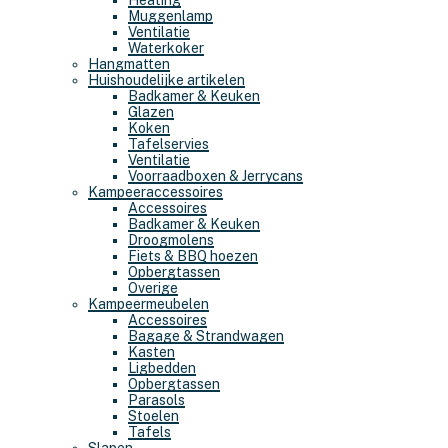
Heating
Muggenlamp
Ventilatie
Waterkoker
Hangmatten
Huishoudelijke artikelen
Badkamer & Keuken
Glazen
Koken
Tafelservies
Ventilatie
Voorraadboxen & Jerrycans
Kampeeraccessoires
Accessoires
Badkamer & Keuken
Droogmolens
Fiets & BBQ hoezen
Opbergtassen
Overige
Kampeermeubelen
Accessoires
Bagage & Strandwagen
Kasten
Ligbedden
Opbergtassen
Parasols
Stoelen
Tafels