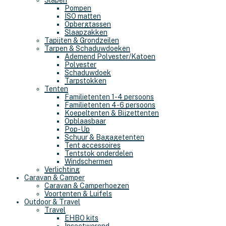
Slapen
Pompen
ISO matten
Opbergtassen
Slaapzakken
Tapijten & Grondzeilen
Tarpen & Schaduwdoeken
Ademend Polyester/Katoen
Polyester
Schaduwdoek
Tarpstokken
Tenten
Familietenten 1-4 persoons
Familietenten 4-6 persoons
Koepeltenten & Bijzettenten
Opblaasbaar
Pop-Up
Schuur & Bagagetenten
Tent accessoires
Tentstok onderdelen
Windschermen
Verlichting
Caravan & Camper
Caravan & Camperhoezen
Voortenten & Luifels
Outdoor & Travel
Travel
EHBO kits