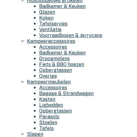
Huishoudelijke artikelen
Badkamer & Keuken
Glazen
Koken
Tafelservies
Ventilatie
Voorraadboxen & Jerrycans
Kampeeraccessoires
Accessoires
Badkamer & Keuken
Droogmolens
Fiets & BBQ hoezen
Opbergtassen
Overige
Kampeermeubelen
Accessoires
Bagage & Strandwagen
Kasten
Ligbedden
Opbergtassen
Parasols
Stoelen
Tafels
Slapen