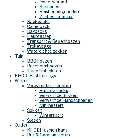
Insectwerend
Klamboes
Reisbenodigdheden
Zonbescherming
Backpacks
Camelback
Daypacks
Heuptassen
Transport & Regenhoezen
Trolleybags
Waterdichte zakken
Tuin
BBQ hoezen
Beschermhoezen
Tuinafvalzakken
KHODI Fashion bags
Winter
Verwarmde producten
Battery Packs
Verwarmde Sokken
Verwarmde Handschoenen
Mini heaters
Sokken
Wintersport
Sleeën
Outlet
KHODI fashion bags
Bus & Caravantenten