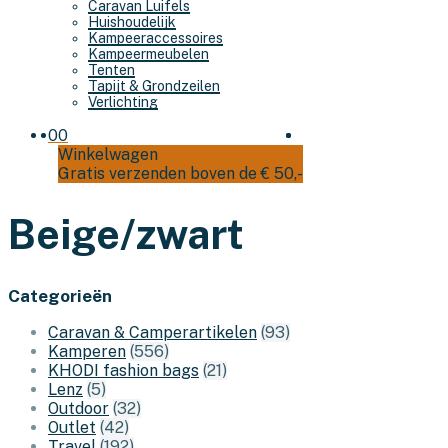
Caravan Luifels
Huishoudelijk
Kampeeraccessoires
Kampeermeubelen
Tenten
Tapijt & Grondzeilen
Verlichting
0
0
Winkelwagen
Gratis verzenden boven de € 50,-
Beige/zwart
Categorieën
Caravan & Camperartikelen
(93)
Kamperen
(556)
KHODI fashion bags
(21)
Lenz
(5)
Outdoor
(32)
Outlet
(42)
Travel
(192)