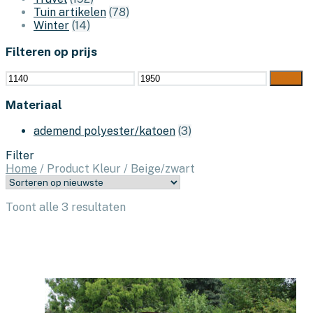
Tuin artikelen
(78)
Winter
(14)
Filteren op prijs
Min.
Max.
Filter
prijs
prijs
Materiaal
ademend polyester/katoen
(3)
Filter
Home
/
Product Kleur
/
Beige/zwart
Gesorteerd
Toont alle 3 resultaten
op
nieuwste