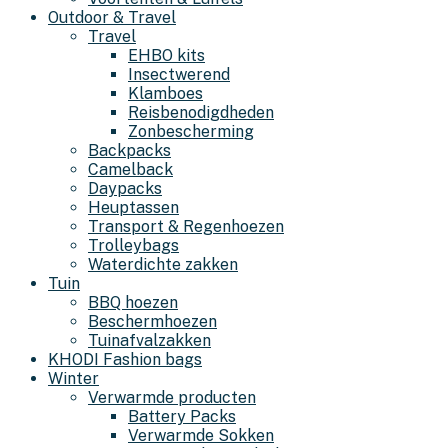
Outdoor & Travel
Travel
EHBO kits
Insectwerend
Klamboes
Reisbenodigdheden
Zonbescherming
Backpacks
Camelback
Daypacks
Heuptassen
Transport & Regenhoezen
Trolleybags
Waterdichte zakken
Tuin
BBQ hoezen
Beschermhoezen
Tuinafvalzakken
KHODI Fashion bags
Winter
Verwarmde producten
Battery Packs
Verwarmde Sokken