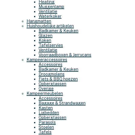
Heating
Muggenlamp
Ventilatie
Waterkoker
Hangmatten
Huishoudelijke artikelen
Badkamer & Keuken
Glazen
Koken
Tafelservies
Ventilatie
Voorraadboxen & Jerrycans
Kampeeraccessoires
Accessoires
Badkamer & Keuken
Droogmolens
Fiets & BBQ hoezen
Opbergtassen
Overige
Kampeermeubelen
Accessoires
Bagage & Strandwagen
Kasten
Ligbedden
Opbergtassen
Parasols
Stoelen
Tafels