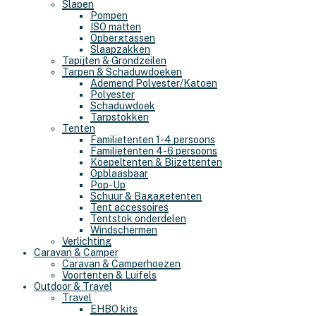
Slapen
Pompen
ISO matten
Opbergtassen
Slaapzakken
Tapijten & Grondzeilen
Tarpen & Schaduwdoeken
Ademend Polyester/Katoen
Polyester
Schaduwdoek
Tarpstokken
Tenten
Familietenten 1-4 persoons
Familietenten 4-6 persoons
Koepeltenten & Bijzettenten
Opblaasbaar
Pop-Up
Schuur & Bagagetenten
Tent accessoires
Tentstok onderdelen
Windschermen
Verlichting
Caravan & Camper
Caravan & Camperhoezen
Voortenten & Luifels
Outdoor & Travel
Travel
EHBO kits