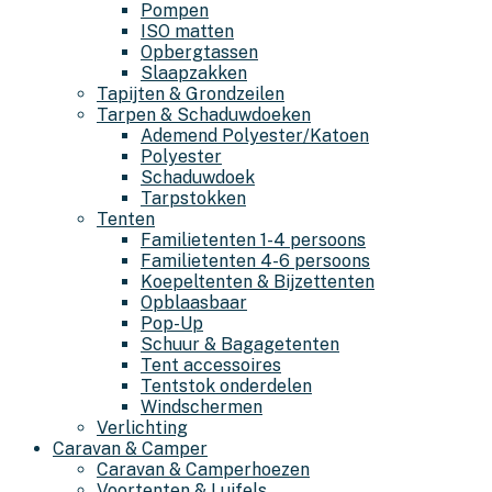
Pompen
ISO matten
Opbergtassen
Slaapzakken
Tapijten & Grondzeilen
Tarpen & Schaduwdoeken
Ademend Polyester/Katoen
Polyester
Schaduwdoek
Tarpstokken
Tenten
Familietenten 1-4 persoons
Familietenten 4-6 persoons
Koepeltenten & Bijzettenten
Opblaasbaar
Pop-Up
Schuur & Bagagetenten
Tent accessoires
Tentstok onderdelen
Windschermen
Verlichting
Caravan & Camper
Caravan & Camperhoezen
Voortenten & Luifels