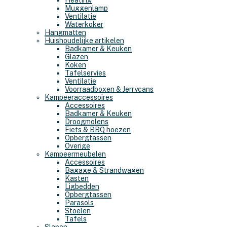
Heating
Muggenlamp
Ventilatie
Waterkoker
Hangmatten
Huishoudelijke artikelen
Badkamer & Keuken
Glazen
Koken
Tafelservies
Ventilatie
Voorraadboxen & Jerrycans
Kampeeraccessoires
Accessoires
Badkamer & Keuken
Droogmolens
Fiets & BBQ hoezen
Opbergtassen
Overige
Kampeermeubelen
Accessoires
Bagage & Strandwagen
Kasten
Ligbedden
Opbergtassen
Parasols
Stoelen
Tafels