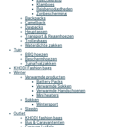
Insectwerend
Klamboes
Reisbenodigdheden
Zonbescherming
Backpacks
Camelback
Daypacks
Heuptassen
Transport & Regenhoezen
Trolleybags
Waterdichte zakken
Tuin
BBQ hoezen
Beschermhoezen
Tuinafvalzakken
KHODI Fashion bags
Winter
Verwarmde producten
Battery Packs
Verwarmde Sokken
Verwarmde Handschoenen
Mini heaters
Sokken
Wintersport
Sleeën
Outlet
KHODI fashion bags
Bus & Caravantenten