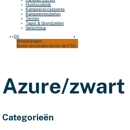
Caravan Luifels
Huishoudelijk
Kampeeraccessoires
Kampeermeubelen
Tenten
Tapijt & Grondzeilen
Verlichting
0
0
Winkelwagen
Gratis verzenden boven de € 50,-
Azure/zwart
Categorieën