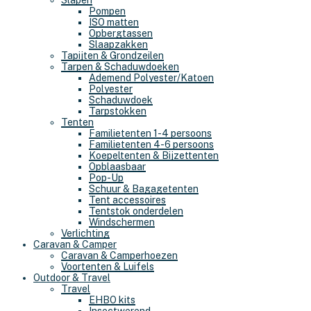
Slapen
Pompen
ISO matten
Opbergtassen
Slaapzakken
Tapijten & Grondzeilen
Tarpen & Schaduwdoeken
Ademend Polyester/Katoen
Polyester
Schaduwdoek
Tarpstokken
Tenten
Familietenten 1-4 persoons
Familietenten 4-6 persoons
Koepeltenten & Bijzettenten
Opblaasbaar
Pop-Up
Schuur & Bagagetenten
Tent accessoires
Tentstok onderdelen
Windschermen
Verlichting
Caravan & Camper
Caravan & Camperhoezen
Voortenten & Luifels
Outdoor & Travel
Travel
EHBO kits